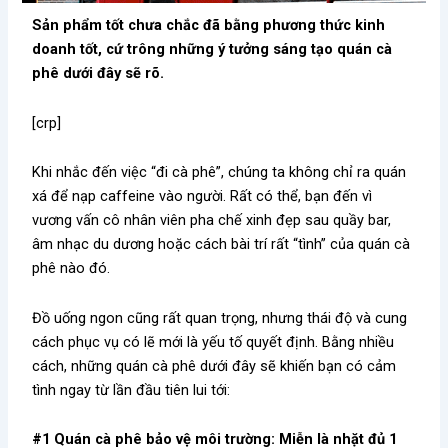
Sản phẩm tốt chưa chắc đã bằng phương thức kinh
doanh tốt, cứ trông những ý tưởng sáng tạo quán cà
phê dưới đây sẽ rõ.
[crp]
Khi nhắc đến việc “đi cà phê”, chúng ta không chỉ ra quán
xá để nạp caffeine vào người. Rất có thể, bạn đến vì
vương vấn cô nhân viên pha chế xinh đẹp sau quầy bar,
âm nhạc du dương hoặc cách bài trí rất “tình” của quán cà
phê nào đó.
Đồ uống ngon cũng rất quan trọng, nhưng thái độ và cung
cách phục vụ có lẽ mới là yếu tố quyết định. Bằng nhiều
cách, những quán cà phê dưới đây sẽ khiến bạn có cảm
tình ngay từ lần đầu tiên lui tới:
#1 Quán cà phê bảo vệ môi trường: Miễn là nhặt đủ 1