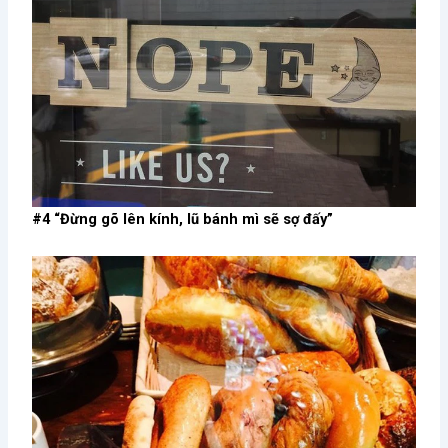
#4 “Đừng gõ lên kính, lũ bánh mì sẽ sợ đấy”