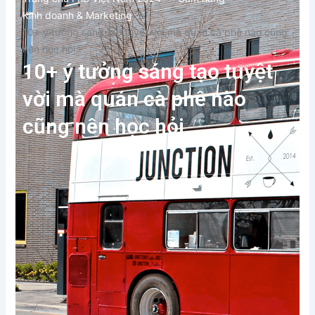
Kinh doanh & Marketing
10+ ý tưởng sáng tạo tuyệt vời mà quán cà phê nào cũng
nên học hỏi
10+ ý tưởng sáng tạo tuyệt
vời mà quán cà phê nào
cũng nên học hỏi