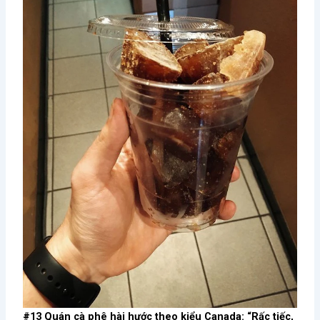
#13 Quán cà phê hài hước theo kiểu Canada: “Rấc tiếc,