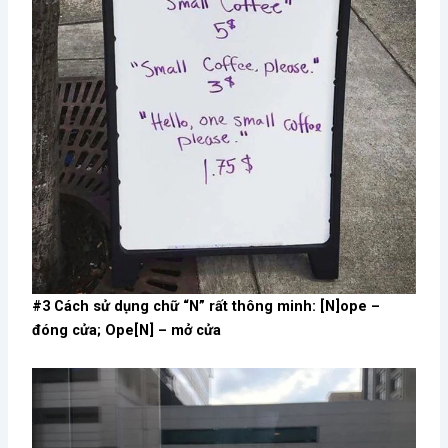
#3 Cách sử dụng chữ “N” rất thông minh: [N]ope –
đóng cửa; Ope[N] – mở cửa