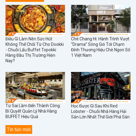
Điều Gì Làm Nên Sức Hút
Chè Chang Hi: Hành Trình Vượt
Không Thể Chối Từ Cho Dookki
“Drama” Sóng Gió Tới Chạm
- Chuỗi Lẩu Buffet Topokki
Đỉnh Thương Hiệu Chè Ngon Số
Hàng Đầu Thị Trường Hiện
1 Việt Nam
Nay?
Từ Sai Lầm Đến Thành Công:
Học Được Gì Sau Khi Red
Bí Quyết Quản Lý Nhà Hàng
Lobster - Chuỗi Nhà Hàng Hải
BUFFET Hiệu Quả
Sản Lớn Nhất Thế Giới Phá Sản
Tin tức mới