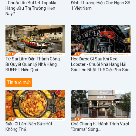
- Chuỗi Lẩu Buffet Topokki
Đỉnh Thương Hiệu Chè Ngon Số
Hàng Đầu Thị Trường Hiện
1 Việt Nam
Nay?
Từ Sai Lầm Đến Thành Công:
Học Được Gì Sau Khi Red
Bí Quyết Quản Lý Nhà Hàng
Lobster - Chuỗi Nhà Hàng Hải
BUFFET Hiệu Quả
Sản Lớn Nhất Thế Giới Phá Sản
Tin tức mới
Điều Gì Làm Nên Sức Hút
Chè Chang Hi: Hành Trình Vượt
Không Thể...
“Drama” Sóng...