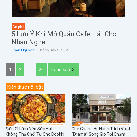
Cà phê
5 Lưu Ý Khi Mở Quán Cafe Hát Cho
Nhau Nghe
Toan Nguyen
Tháng Bảy 9, 2021
1
2
…
26
trang sau
Kiến thức nổi bật
Điều Gì Làm Nên Sức Hút
Chè Chang Hi: Hành Trình Vượt
Không Thể Chối Từ Cho Dookki
“Drama” Sóng Gió Tới Chạm