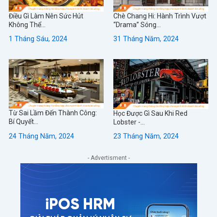
Điều Gì Làm Nên Sức Hút
Chè Chang Hi: Hành Trình Vượt
Không Thể...
“Drama” Sóng...
1 Tháng Sáu, 2024
31 Tháng Năm, 2024
Từ Sai Lầm Đến Thành Công:
Học Được Gì Sau Khi Red
Bí Quyết...
Lobster -...
24 Tháng Năm, 2024
23 Tháng Năm, 2024
- Advertisment -