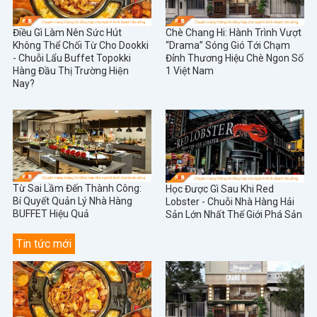
Điều Gì Làm Nên Sức Hút
Chè Chang Hi: Hành Trình Vượt
Không Thể Chối Từ Cho Dookki
“Drama” Sóng Gió Tới Chạm
- Chuỗi Lẩu Buffet Topokki
Đỉnh Thương Hiệu Chè Ngon Số
Hàng Đầu Thị Trường Hiện
1 Việt Nam
Nay?
Từ Sai Lầm Đến Thành Công:
Học Được Gì Sau Khi Red
Bí Quyết Quản Lý Nhà Hàng
Lobster - Chuỗi Nhà Hàng Hải
BUFFET Hiệu Quả
Sản Lớn Nhất Thế Giới Phá Sản
Tin tức mới