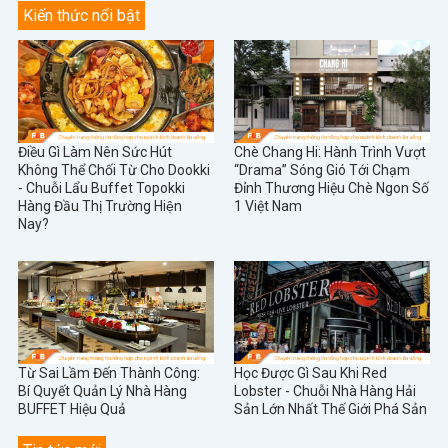
Kiến thức nổi bật
Điều Gì Làm Nên Sức Hút
Chè Chang Hi: Hành Trình Vượt
Không Thể Chối Từ Cho Dookki
“Drama” Sóng Gió Tới Chạm
- Chuỗi Lẩu Buffet Topokki
Đỉnh Thương Hiệu Chè Ngon Số
Hàng Đầu Thị Trường Hiện
1 Việt Nam
Nay?
Từ Sai Lầm Đến Thành Công:
Học Được Gì Sau Khi Red
Bí Quyết Quản Lý Nhà Hàng
Lobster - Chuỗi Nhà Hàng Hải
BUFFET Hiệu Quả
Sản Lớn Nhất Thế Giới Phá Sản