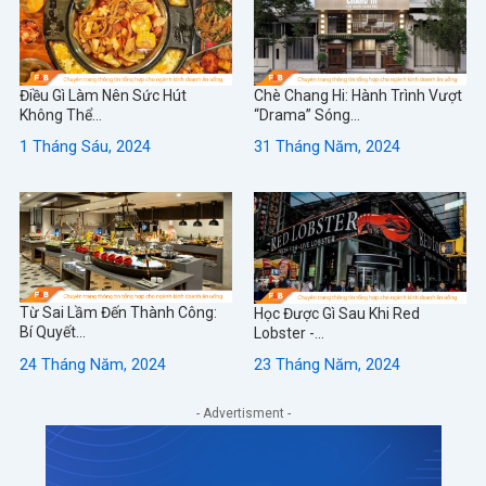
Điều Gì Làm Nên Sức Hút
Chè Chang Hi: Hành Trình Vượt
Không Thể...
“Drama” Sóng...
1 Tháng Sáu, 2024
31 Tháng Năm, 2024
Từ Sai Lầm Đến Thành Công:
Học Được Gì Sau Khi Red
Bí Quyết...
Lobster -...
24 Tháng Năm, 2024
23 Tháng Năm, 2024
- Advertisment -