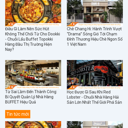
Điều Gì Làm Nên Sức Hút
Chè Chang Hi: Hành Trình Vượt
Không Thể Chối Từ Cho Dookki
“Drama” Sóng Gió Tới Chạm
- Chuỗi Lẩu Buffet Topokki
Đỉnh Thương Hiệu Chè Ngon Số
Hàng Đầu Thị Trường Hiện
1 Việt Nam
Nay?
Từ Sai Lầm Đến Thành Công:
Học Được Gì Sau Khi Red
Bí Quyết Quản Lý Nhà Hàng
Lobster - Chuỗi Nhà Hàng Hải
BUFFET Hiệu Quả
Sản Lớn Nhất Thế Giới Phá Sản
Tin tức mới