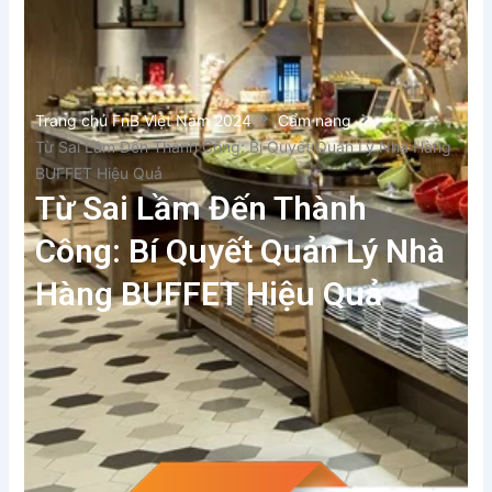
Trang chủ FnB Việt Nam 2024
Cẩm nang
Từ Sai Lầm Đến Thành Công: Bí Quyết Quản Lý Nhà Hàng
BUFFET Hiệu Quả
Từ Sai Lầm Đến Thành
Công: Bí Quyết Quản Lý Nhà
Hàng BUFFET Hiệu Quả