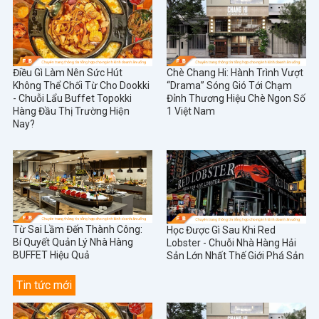
Điều Gì Làm Nên Sức Hút
Chè Chang Hi: Hành Trình Vượt
Không Thể Chối Từ Cho Dookki
“Drama” Sóng Gió Tới Chạm
- Chuỗi Lẩu Buffet Topokki
Đỉnh Thương Hiệu Chè Ngon Số
Hàng Đầu Thị Trường Hiện
1 Việt Nam
Nay?
Từ Sai Lầm Đến Thành Công:
Học Được Gì Sau Khi Red
Bí Quyết Quản Lý Nhà Hàng
Lobster - Chuỗi Nhà Hàng Hải
BUFFET Hiệu Quả
Sản Lớn Nhất Thế Giới Phá Sản
Tin tức mới