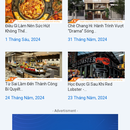
Điều Gì Làm Nên Sức Hút
Chè Chang Hi: Hành Trình Vượt
Không Thể...
“Drama” Sóng...
1 Tháng Sáu, 2024
31 Tháng Năm, 2024
Từ Sai Lầm Đến Thành Công:
Học Được Gì Sau Khi Red
Bí Quyết...
Lobster -...
24 Tháng Năm, 2024
23 Tháng Năm, 2024
- Advertisment -