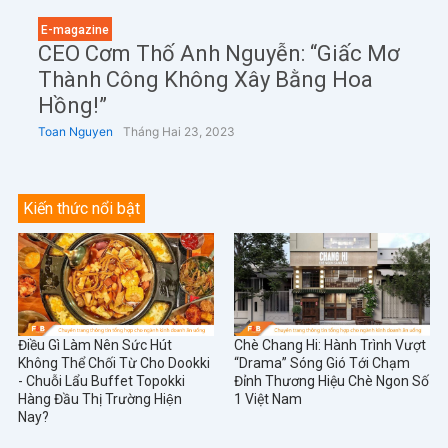
E-magazine
CEO Cơm Thố Anh Nguyễn: “Giấc Mơ
Thành Công Không Xây Bằng Hoa
Hồng!”
Toan Nguyen
Tháng Hai 23, 2023
Kiến thức nổi bật
Điều Gì Làm Nên Sức Hút
Chè Chang Hi: Hành Trình Vượt
Không Thể Chối Từ Cho Dookki
“Drama” Sóng Gió Tới Chạm
- Chuỗi Lẩu Buffet Topokki
Đỉnh Thương Hiệu Chè Ngon Số
Hàng Đầu Thị Trường Hiện
1 Việt Nam
Nay?