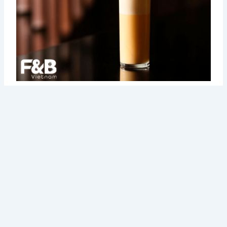
1 ly Ramos gin fizz tốn nhiều thời gian để làm hơn bạn
nghĩ
Món cocktail tám nguyên liệu này cần ít nhất 7 phút chỉ để
shake một cách hoàn hảo.
Vì thế, nếu đang vội, đừng gọi món đồ này nếu muốn nhận
được một ly đồ uống chưa đủ thời gian, làm không chuẩn,
nhất là khi bartender đang bục mặt với cả tá khách đang
chờ.