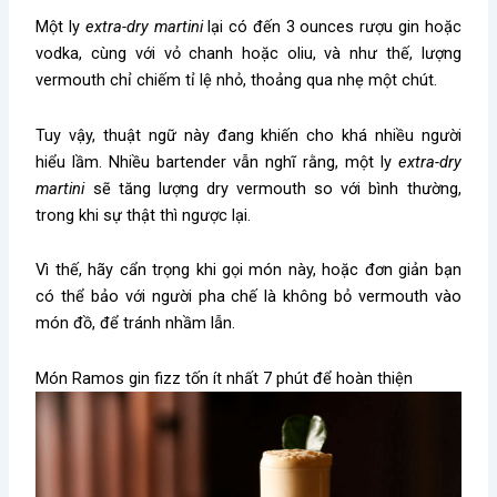
Một ly
extra-dry martini
lại có đến 3 ounces rượu gin hoặc
vodka, cùng với vỏ chanh hoặc oliu, và như thế, lượng
vermouth chỉ chiếm tỉ lệ nhỏ, thoảng qua nhẹ một chút.
Tuy vậy, thuật ngữ này đang khiến cho khá nhiều người
hiểu lầm. Nhiều bartender vẫn nghĩ rằng, một ly
extra-dry
martini
sẽ tăng lượng dry vermouth so với bình thường,
trong khi sự thật thì ngược lại.
Vì thế, hãy cẩn trọng khi gọi món này, hoặc đơn giản bạn
có thể bảo với người pha chế là không bỏ vermouth vào
món đồ, để tránh nhầm lẫn.
Món Ramos gin fizz tốn ít nhất 7 phút để hoàn thiện