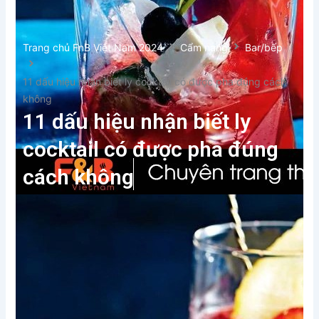
Trang chủ FnB Việt Nam 2024
Cẩm nang
Bar/bếp
11 dấu hiệu nhận biết ly cocktail có được pha đúng cách
không
11 dấu hiệu nhận biết ly
cocktail có được pha đúng
cách không