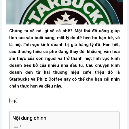
Chúng ta sẽ nói gì về cà phê? Một thứ đồ uống giúp
tỉnh táo vào buổi sáng, một lý do để hẹn hò bạn bè, và
là một lĩnh vực kinh doanh trị giá hàng tỷ đô. Hơn hết,
các thương hiệu cà phê đang thay đổi khẩu vị, văn hóa
ẩm thực của con người và trở thành một lĩnh vực kinh
doanh béo bở của nhiều nhà đầu tư. Câu chuyện kinh
doanh đến từ hai thương hiệu cafe triệu đô là
Starbucks và Philz Coffee này có thể cho bạn cái nhìn
chân thực hơn về điều này.
[crp]
Nội dung chính