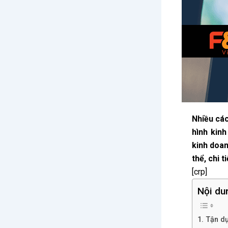
Nhiều các
hình kin
kinh doan
thể, chi ti
[crp]
Nội du
1. Tận d