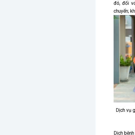
đó, đối v
chuyển; kh
Dịch vụ g
Dịch bệnh