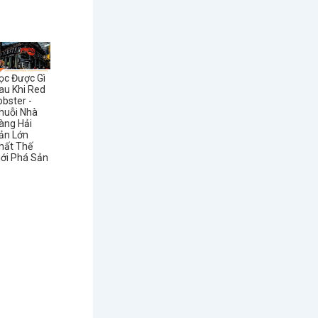
ọc Được Gì
au Khi Red
obster -
huỗi Nhà
àng Hải
ản Lớn
hất Thế
iới Phá Sản