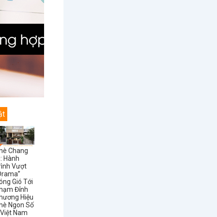
ật
hè Chang
i: Hành
rình Vượt
Drama”
óng Gió Tới
hạm Đỉnh
hương Hiệu
hè Ngon Số
 Việt Nam