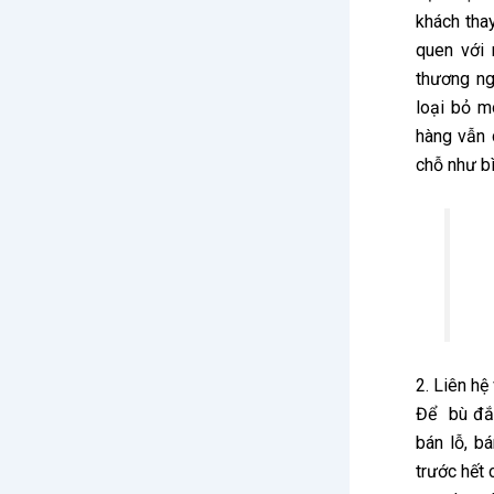
khách thay
quen với 
thương ng
loại bỏ m
hàng vẫn 
chỗ như b
2. Liên hệ
Để bù đắp
bán lỗ, b
trước hết 