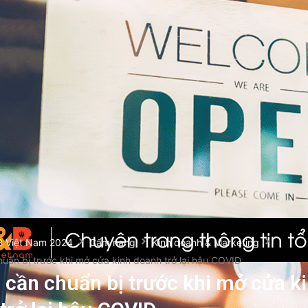
B Việt Nam 2024
Cẩm nang
Kinh doanh & Marketing
uẩn bị trước khi mở cửa kinh doanh trở lại hậu COVID
 cần chuẩn bị trước khi mở cửa k