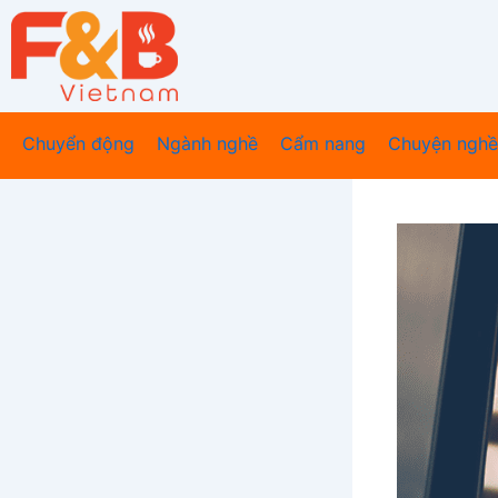
Nhảy
tới
nội
dung
Chuyển động
Ngành nghề
Cẩm nang
Chuyện nghề