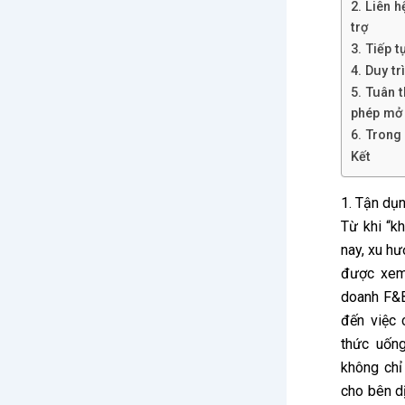
2. Liên 
trợ
3. Tiếp t
4. Duy tr
5. Tuân 
phép mở 
6. Trong
Kết
1. Tận dụn
Từ khi “kh
nay, xu h
được xem
doanh F&B
đến việc
thức uống
không chỉ 
cho bên d