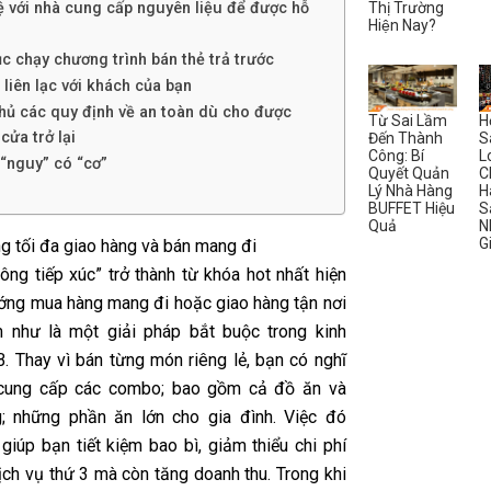
Thị Trường
hệ với nhà cung cấp nguyên liệu để được hỗ
Hiện Nay?
ục chạy chương trình bán thẻ trả trước
ì liên lạc với khách của bạn
thủ các quy định về an toàn dù cho được
Từ Sai Lầm
H
cửa trở lại
Đến Thành
S
Công: Bí
L
 “nguy” có “cơ”
Quyết Quản
C
Lý Nhà Hàng
H
BUFFET Hiệu
S
Quả
N
G
g tối đa giao hàng và bán mang đi
ông tiếp xúc” trở thành từ khóa hot nhất hiện
ướng mua hàng mang đi hoặc giao hàng tận nơi
 như là một giải pháp bắt buộc trong kinh
. Thay vì bán từng món riêng lẻ, bạn có nghĩ
 cung cấp các combo; bao gồm cả đồ ăn và
; những phần ăn lớn cho gia đình. Việc đó
giúp bạn tiết kiệm bao bì, giảm thiểu chi phí
ịch vụ thứ 3 mà còn tăng doanh thu. Trong khi