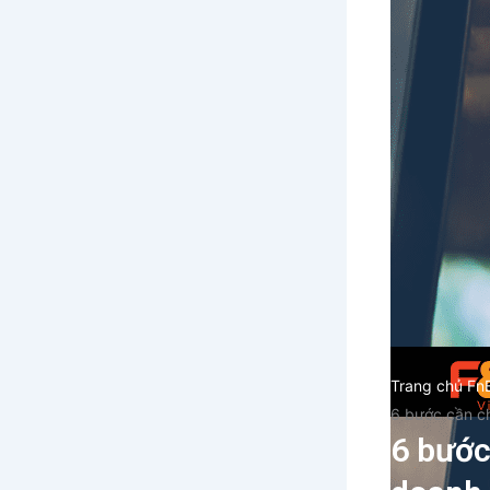
Trang chủ Fn
6 bước cần ch
6 bước