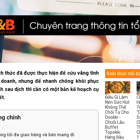
h thức đã được thực hiện để cứu vãng tình
Kiến thức nổi b
h doanh, nhưng để nhanh chóng khôi phục
h sau dịch thì cần có một bản kế hoạch cụ
ết.
Điều Gì Làm
C
Nên Sức Hút
H
Không Thể
T
Chối Từ Cho
“
ng chính
Dookki -
S
Chuỗi Lẩu
C
Buffet
T
Topokki
C
ụng tối đa giao hàng và bán mang đi
Hàng Đầu
1