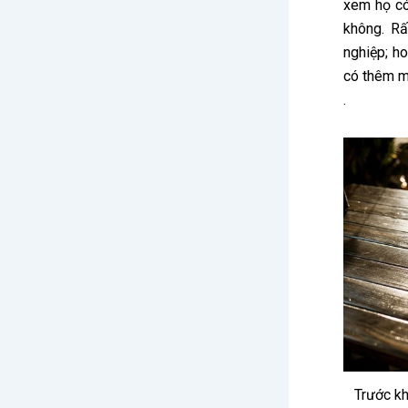
xem họ có
không. Rấ
nghiệp; h
có thêm mộ
.
Trước kh