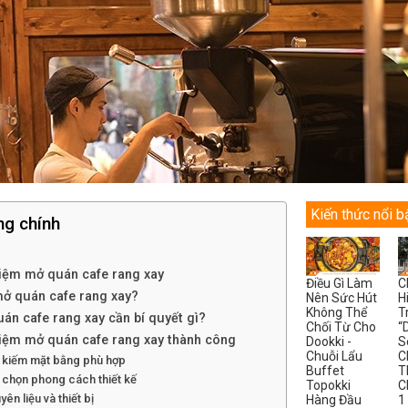
Kiến thức nổi b
ng chính
iệm mở quán cafe rang xay
Điều Gì Làm
C
ở quán cafe rang xay?
Nên Sức Hút
H
Không Thể
T
án cafe rang xay cần bí quyết gì?
Chối Từ Cho
“
iệm mở quán cafe rang xay thành công
Dookki -
S
Chuỗi Lẩu
C
m kiếm mặt bằng phù hợp
Buffet
T
 chọn phong cách thiết kế
Topokki
C
yên liệu và thiết bị
Hàng Đầu
1