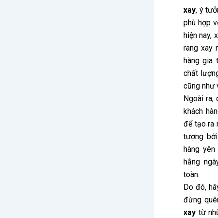
xay
, ý tư
phù hợp v
hiện nay,
rang xay 
hàng gia 
chất lượn
cũng như v
Ngoài ra,
khách hàn
để tạo ra
tượng bở
hàng yên 
hằng ngà
toàn.
Do đó, hãy
đừng quê
xay
từ nhữ