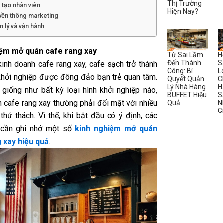
Thị Trường
 tạo nhân viên
Hiện Nay?
yền thông marketing
n lý và vận hành
iệm mở quán cafe rang xay
Từ Sai Lầm
H
Đến Thành
S
kinh doanh cafe rang xay, cafe sạch trở thành
Công: Bí
L
khởi nghiệp được đông đảo bạn trẻ quan tâm.
Quyết Quản
C
Lý Nhà Hàng
H
, giống như bất kỳ loại hình khởi nghiệp nào,
BUFFET Hiệu
S
h cafe rang xay thường phải đối mặt với nhiều
Quả
N
G
thử thách. Vì thế, khi bắt đầu có ý định, các
 cần ghi nhớ một số
kinh nghiệm mở quán
 xay hiệu quả
.