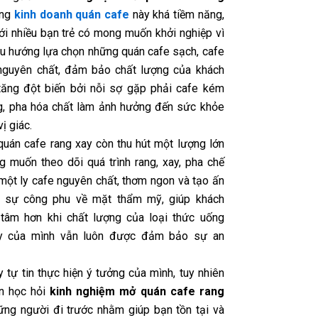
ởng
kinh doanh quán cafe
này khá tiềm năng,
ới nhiều bạn trẻ có mong muốn khởi nghiệp vì
 xu hướng lựa chọn những quán cafe sạch, cafe
nguyên chất, đảm bảo chất lượng của khách
tăng đột biến bởi nỗi sợ gặp phải cafe kém
g, pha hóa chất làm ảnh hưởng đến sức khỏe
ị giác.
 quán cafe rang xay còn thu hút một lượng lớn
g muốn theo dõi quá trình rang, xay, pha chế
 một ly cafe nguyên chất, thơm ngon và tạo ấn
i sự công phu về mặt thẩm mỹ, giúp khách
tâm hơn khi chất lượng của loại thức uống
y của mình vẫn luôn được đảm bảo sự an
 tự tin thực hiện ý tưởng của mình, tuy nhiên
n học hỏi
kinh nghiệm mở quán cafe rang
ng người đi trước nhằm giúp bạn tồn tại và