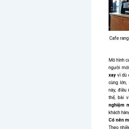
Cafe rang
Mô hình c
người mới
xay
vì dù 
cùng lớn,
này, điều
thế, bài
nghiệm m
khách hàn
Có nên m
Theo nhiề