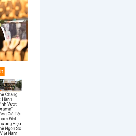
ật
hè Chang
i: Hành
rình Vượt
Drama”
óng Gió Tới
hạm Đỉnh
hương Hiệu
hè Ngon Số
 Việt Nam