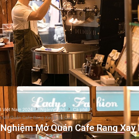
B Việt Nam 2024
Ngành nghề
Cà phê
m Mở Quán Cafe Rang Xay Hiệu Quả
 Nghiệm Mở Quán Cafe Rang Xay 