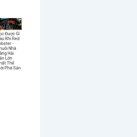
ọc Được Gì
au Khi Red
obster -
huỗi Nhà
àng Hải
ản Lớn
hất Thế
iới Phá Sản