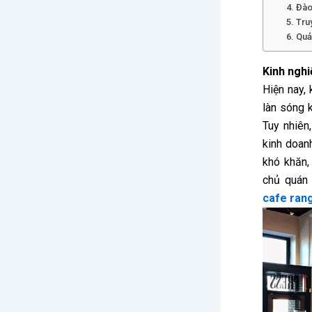
4. Đào
5. Tru
6. Quả
Kinh ngh
Hiện nay, 
làn sóng 
Tuy nhiên
kinh doan
khó khăn, 
chủ quán
cafe rang