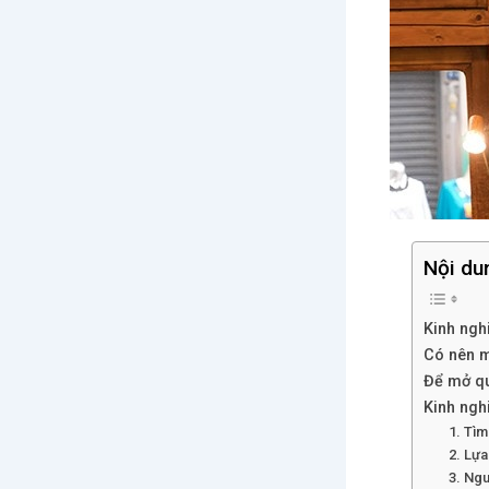
Nội du
Kinh ngh
Có nên m
Để mở qu
Kinh ngh
1. Tì
2. Lựa
3. Ngu