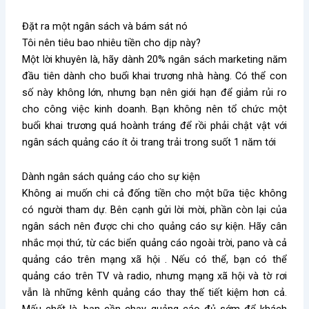
Đặt ra một ngân sách và bám sát nó
Tôi nên tiêu bao nhiêu tiền cho dịp này?
Một lời khuyên là, hãy dành 20% ngân sách marketing năm
đầu tiên dành cho buổi khai trương nhà hàng. Có thể con
số này không lớn, nhưng bạn nên giới hạn để giảm rủi ro
cho công việc kinh doanh. Bạn không nên tổ chức một
buổi khai trương quá hoành tráng để rồi phải chật vật với
ngân sách quảng cáo ít ỏi trang trải trong suốt 1 năm tới
Dành ngân sách quảng cáo cho sự kiện
Không ai muốn chi cả đống tiền cho một bữa tiệc không
có người tham dự. Bên cạnh gửi lời mời, phần còn lại của
ngân sách nên được chi cho quảng cáo sự kiện. Hãy cân
nhắc mọi thứ, từ các biển quảng cáo ngoài trời, pano và cả
quảng cáo trên mạng xã hội . Nếu có thể, bạn có thể
quảng cáo trên TV và radio, nhưng mạng xã hội và tờ rơi
vẫn là những kênh quảng cáo thay thế tiết kiệm hơn cả.
Mấu chốt là, bạn cần chạy quảng cáo đủ sớm để khách