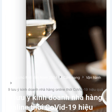
Trang chủ FnB Việt Nam 2024
Cẩm nang
Vận hành
9 lưu ý kinh doanh nhà hàng online thời CoVid-19 hiệu quả
9 lưu ý kinh doanh nhà hàng
online thời CoVid-19 hiệu