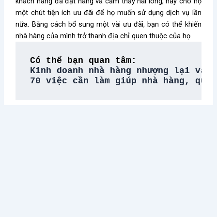
khách hàng đã đặt hàng và cảm thấy hài lòng, hãy cho họ
một chút tiện ích ưu đãi để họ muốn sử dụng dịch vụ lần
nữa. Bằng cách bổ sung một vài ưu đãi, bạn có thể khiến
nhà hàng của mình trở thanh địa chỉ quen thuộc của họ.
Có thể bạn quan tâm:
Kinh doanh nhà hàng nhượng lại và n
70 việc cần làm giúp nhà hàng, quán
Kiến thức nổi bật
Điều Gì Làm Nên Sức Hút
Chè Chang Hi: Hành Trình
Không Thể Chối Từ Cho
Vượt “Drama” Sóng Gió Tới
Dookki - Chuỗi Lẩu Buffet
Chạm Đỉnh Thương Hiệu Chè
Topokki Hàng Đầu Thị
Ngon Số 1 Việt Nam
Trường Hiện Nay?