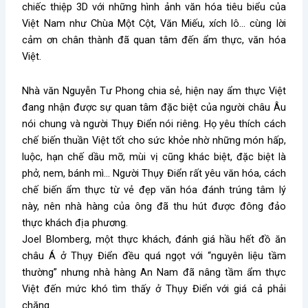
chiếc thiệp 3D với những hình ảnh văn hóa tiêu biểu của
Việt Nam như Chùa Một Cột, Văn Miếu, xích lô… cùng lời
cảm ơn chân thành đã quan tâm đến ẩm thực, văn hóa
Việt.
Nhà văn Nguyễn Tư Phong chia sẻ, hiện nay ẩm thực Việt
đang nhận được sự quan tâm đặc biệt của người châu Âu
nói chung và người Thụy Điển nói riêng. Họ yêu thích cách
chế biến thuần Việt tốt cho sức khỏe nhờ những món hấp,
luộc, hạn chế dầu mỡ, mùi vị cũng khác biệt, đặc biệt là
phở, nem, bánh mì… Người Thụy Điển rất yêu văn hóa, cách
chế biến ẩm thực từ vẻ đẹp văn hóa đánh trúng tâm lý
này, nên nhà hàng của ông đã thu hút được đông đảo
thực khách địa phương.
Joel Blomberg, một thực khách, đánh giá hầu hết đồ ăn
châu Á ở Thụy Điển đều quá ngọt với “nguyên liệu tầm
thường” nhưng nhà hàng An Nam đã nâng tầm ẩm thực
Việt đến mức khó tìm thấy ở Thụy Điển với giá cả phải
chăng.