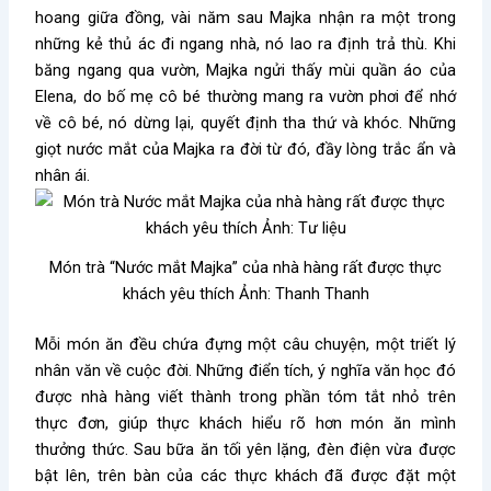
hoang giữa đồng, vài năm sau Majka nhận ra một trong
những kẻ thủ ác đi ngang nhà, nó lao ra định trả thù. Khi
băng ngang qua vườn, Majka ngửi thấy mùi quần áo của
Elena, do bố mẹ cô bé thường mang ra vườn phơi để nhớ
về cô bé, nó dừng lại, quyết định tha thứ và khóc. Những
giọt nước mắt của Majka ra đời từ đó, đầy lòng trắc ẩn và
nhân ái.
Món trà “Nước mắt Majka” của nhà hàng rất được thực
khách yêu thích Ảnh: Thanh Thanh
Mỗi món ăn đều chứa đựng một câu chuyện, một triết lý
nhân văn về cuộc đời. Những điển tích, ý nghĩa văn học đó
được nhà hàng viết thành trong phần tóm tắt nhỏ trên
thực đơn, giúp thực khách hiểu rõ hơn món ăn mình
thưởng thức. Sau bữa ăn tối yên lặng, đèn điện vừa được
bật lên, trên bàn của các thực khách đã được đặt một