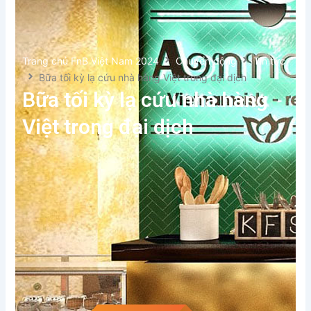
Trang chủ FnB Việt Nam 2024
Chuyển động
Tin tức
Bữa tối kỳ lạ cứu nhà hàng Việt trong đại dịch
Bữa tối kỳ lạ cứu nhà hàng
Việt trong đại dịch