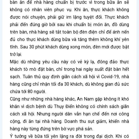
bàn ăn để nhà hàng chuẩn bị trước vì trong bữa ăn sẽ
không có nhân viên phục vụ. Khi ăn, thực khách không
được nói chuyện, phải giữ im lặng tuyệt đối. Thực khách
phải đến đúng giờ bởi sau khi chuẩn bị món ăn, đồ dùng
trên bàn, nhà hàng sẽ tắt toàn bộ đèn điện chỉ để ánh nến
đủ cho thực khách dùng bữa và tăng thêm không khí yên
tĩnh. Sau 30 phút khách dùng xong món, đèn mới được bật
trở lại.
Mặc dù những yêu cầu này có vẻ kỳ lạ, đông đảo thực
khách tò mò đặt bàn, chỉ trong hai ngày suất đặt bàn hết
sạch. Tuân thủ quy định giãn cách xã hội vì Covid-19, nhà
hàng cũng chỉ nhận tối đa 30 khách, dù không gian đủ sức
chứa tới 80 người.
Cũng như những nhà hàng khác, An Nam gặp không ít khó
khăn vì dịch bệnh dù Thụy Điển không có chính sách giãn
cách xã hội. Nhưng người dân vẫn hạn chế đến nơi công
cộng, đi ăn tại nhà hàng. Doanh thu sụt giảm, khiến nhà
hàng này từng đứng trên bờ vực phá sản.
Ý tưởng về bữa tối yên lặng ra đời trong đại dịch. Khi có