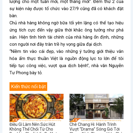
lượng cho một tuần mới, một tháng mới”. Đêm thứ 2 của
sự kiện này được tổ chức vào 27/9 cũng đã có khách đặt
bàn.
Chủ nhà hàng không ngờ bữa tối yên lặng có thể tạo hiệu
ứng tích cực đến vậy giữa thời khắc ông tưởng như phá
sản. Hiện tình hình tài chính của nhà hàng ổn định, những
con người nơi đây tràn trề hy vọng giữa đại dịch.
“Niềm tin vào cái đẹp, vào những ý tưởng giới thiệu văn
hóa ẩm thực thuần Việt là nguồn động lực to lớn để tôi
tiếp tục công việc, vượt qua dịch bệnh”, nhà văn Nguyễn
Tư Phong bày tỏ.
Kiến thức nổi bật
Điều Gì Làm Nên Sức Hút
Chè Chang Hi: Hành Trình
Không Thể Chối Từ Cho
Vượt “Drama” Sóng Gió Tới