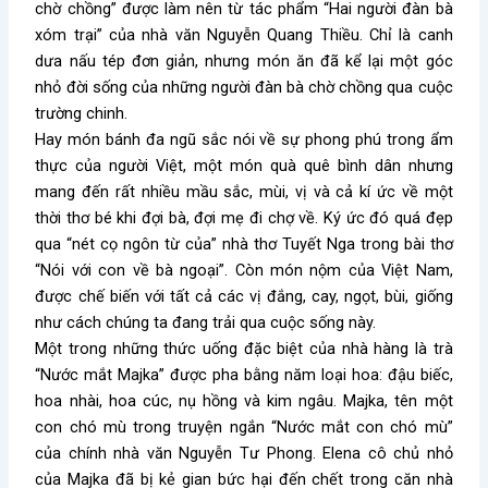
chờ chồng” được làm nên từ tác phẩm “Hai người đàn bà
xóm trại” của nhà văn Nguyễn Quang Thiều. Chỉ là canh
dưa nấu tép đơn giản, nhưng món ăn đã kể lại một góc
nhỏ đời sống của những người đàn bà chờ chồng qua cuộc
trường chinh.
Hay món bánh đa ngũ sắc nói về sự phong phú trong ẩm
thực của người Việt, một món quà quê bình dân nhưng
mang đến rất nhiều mầu sắc, mùi, vị và cả kí ức về một
thời thơ bé khi đợi bà, đợi mẹ đi chợ về. Ký ức đó quá đẹp
qua “nét cọ ngôn từ của” nhà thơ Tuyết Nga trong bài thơ
“Nói với con về bà ngoại”. Còn món nộm của Việt Nam,
được chế biến với tất cả các vị đắng, cay, ngọt, bùi, giống
như cách chúng ta đang trải qua cuộc sống này.
Một trong những thức uống đặc biệt của nhà hàng là trà
“Nước mắt Majka” được pha bằng năm loại hoa: đậu biếc,
hoa nhài, hoa cúc, nụ hồng và kim ngâu. Majka, tên một
con chó mù trong truyện ngắn “Nước mắt con chó mù”
của chính nhà văn Nguyễn Tư Phong. Elena cô chủ nhỏ
của Majka đã bị kẻ gian bức hại đến chết trong căn nhà