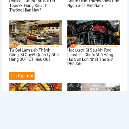
Dookki - Chuỗi Lẩu Buffet
Chạm Đỉnh Thương Hiệu Chè
Topokki Hàng Đầu Thị
Ngon Số 1 Việt Nam
Trường Hiện Nay?
Từ Sai Lầm Đến Thành
Học Được Gì Sau Khi Red
Công: Bí Quyết Quản Lý Nhà
Lobster - Chuỗi Nhà Hàng
Hàng BUFFET Hiệu Quả
Hải Sản Lớn Nhất Thế Giới
Phá Sản
Tin tức mới
Điều Gì Làm Nên Sức Hút
Chè Chang Hi: Hành Trình
Không Thể...
Vượt “Drama” Sóng...
1 Tháng Sáu, 2024
31 Tháng Năm, 2024