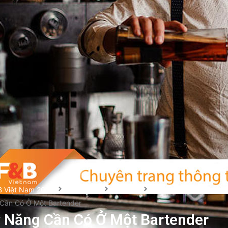
B Việt Nam 2024
Cẩm nang
Bar/bếp
Cần Có Ở Một Bartender
 Năng Cần Có Ở Một Bartender