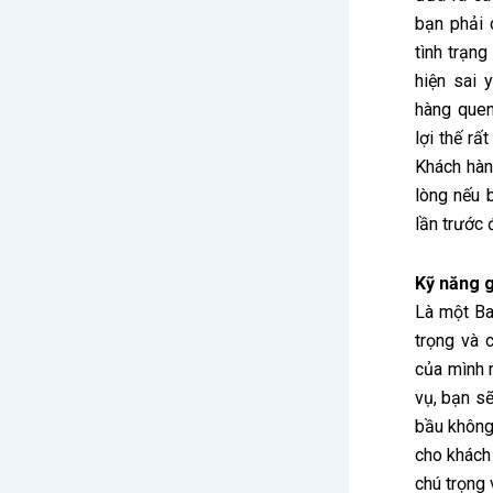
bạn phải c
tình trạn
hiện sai 
hàng quen
lợi thế rấ
Khách hàn
lòng nếu 
lần trước 
Kỹ năng g
Là một Bar
trọng và 
của mình m
vụ, bạn sẽ
bầu không
cho khách
chú trọng