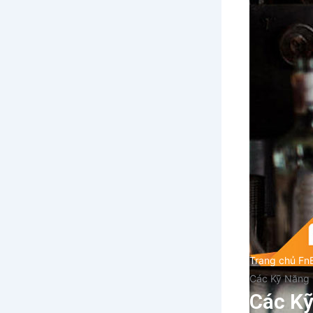
Trang chủ Fn
Các Kỹ Năng 
Các Kỹ