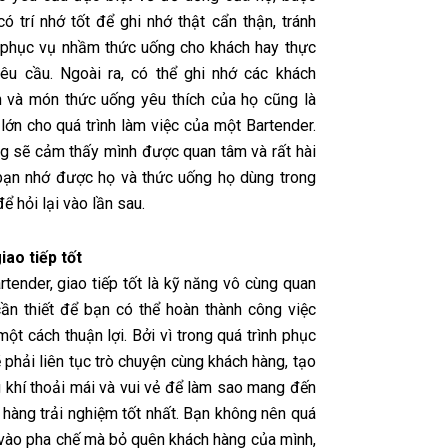
ó trí nhớ tốt để ghi nhớ thật cẩn thận, tránh
g phục vụ nhầm thức uống cho khách hay thực
yêu cầu. Ngoài ra, có thể ghi nhớ các khách
 và món thức uống yêu thích của họ cũng là
t lớn cho quá trình làm việc của một Bartender.
g sẽ cảm thấy mình được quan tâm và rất hài
bạn nhớ được họ và thức uống họ dùng trong
để hỏi lại vào lần sau.
iao tiếp tốt
tender, giao tiếp tốt là kỹ năng vô cùng quan
cần thiết để bạn có thể hoàn thành công việc
ột cách thuận lợi. Bởi vì trong quá trình phục
 phải liên tục trò chuyện cùng khách hàng, tạo
 khí thoải mái và vui vẻ để làm sao mang đến
 hàng trải nghiệm tốt nhất. Bạn không nên quá
 vào pha chế mà bỏ quên khách hàng của mình,