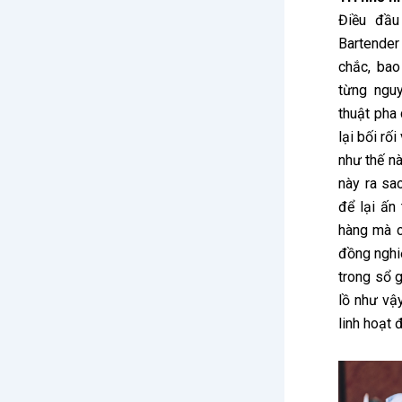
Điều đầu
Bartender
chắc, ba
từng nguy
thuật pha
lại bối rố
như thế n
này ra sa
để lại ấn
hàng mà cò
đồng nghi
trong sổ g
lồ như vậ
linh hoạt 