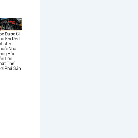
ọc Được Gì
au Khi Red
obster -
huỗi Nhà
àng Hải
ản Lớn
hất Thế
iới Phá Sản