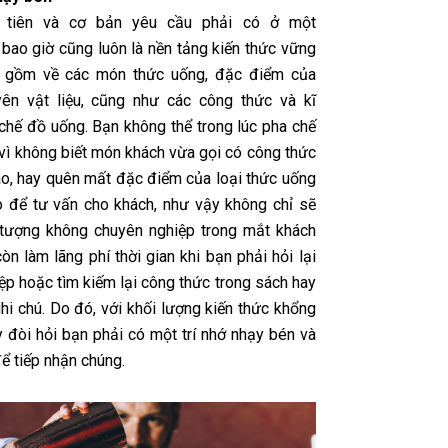
 tiên và cơ bản yêu cầu phải có ở một
 bao giờ cũng luôn là nền tảng kiến thức vững
o gồm về các món thức uống, đặc điểm của
ên vật liệu, cũng như các công thức và kĩ
 chế đồ uống. Bạn không thể trong lúc pha chế
i vì không biết món khách vừa gọi có công thức
ào, hay quên mất đặc điểm của loại thức uống
o để tư vấn cho khách, như vậy không chỉ sẽ
 tượng không chuyên nghiệp trong mắt khách
n làm lãng phí thời gian khi bạn phải hỏi lại
ệp hoặc tìm kiếm lại công thức trong sách hay
hi chú. Do đó, với khối lượng kiến thức khổng
y đòi hỏi bạn phải có một trí nhớ nhạy bén và
để tiếp nhận chúng.