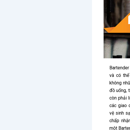
Bartender
và có thể
không nhữn
đồ uống, t
còn phải l
các giao 
vệ sinh s
chấp nhận
một Barten