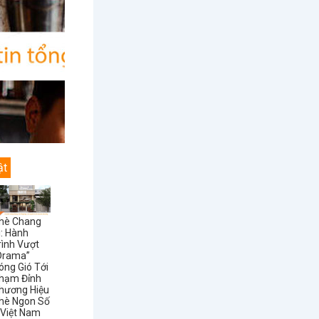
ật
hè Chang
i: Hành
rình Vượt
Drama”
óng Gió Tới
hạm Đỉnh
hương Hiệu
hè Ngon Số
 Việt Nam