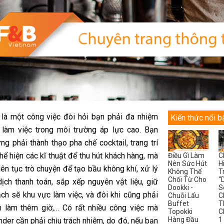
 là một công việc đòi hỏi bạn phải đa nhiệm
Kiến thức nổi b
 làm việc trong môi trường áp lực cao. Bạn
g phải thành thạo pha chế cocktail, trang trí
hể hiện các kĩ thuật để thu hút khách hàng, mà
Điều Gì Làm
C
Nên Sức Hút
H
iên tục trò chuyện để tạo bầu không khí, xử lý
Không Thể
T
Chối Từ Cho
“
dịch thanh toán, sắp xếp nguyên vật liệu, giữ
Dookki -
S
ạch sẽ khu vực làm việc, và đôi khi cũng phải
Chuỗi Lẩu
C
Buffet
T
 làm thêm giờ,… Có rất nhiều công việc mà
Topokki
C
Hàng Đầu
1
der cần phải chịu trách nhiệm, do đó, nếu bạn