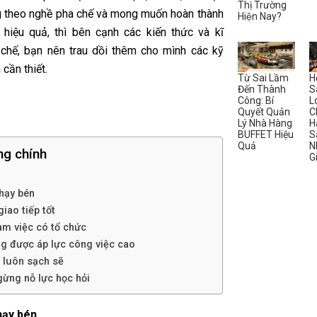
Thị Trường
 theo nghề pha chế và mong muốn hoàn thành
Hiện Nay?
 hiệu quả, thì bên cạnh các kiến thức và kĩ
 chế, bạn nên trau dồi thêm cho mình các kỹ
cần thiết.
Từ Sai Lầm
H
Đến Thành
S
Công: Bí
L
Quyết Quản
C
Lý Nhà Hàng
H
BUFFET Hiệu
S
Quả
N
ng chính
G
nhạy bén
iao tiếp tốt
àm việc có tổ chức
g được áp lực công việc cao
luôn sạch sẽ
ừng nỗ lực học hỏi
hạy bén