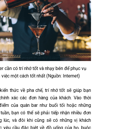
er cần có trí nhớ tốt và nhạy bén để phục vụ
 việc một cách tốt nhất (Nguồn: Internet)
kiến thức về pha chế, trí nhớ tốt sẽ giúp bạn
hính xác các đơn hàng của khách. Vào thời
điểm của quán bar như buổi tối hoặc những
 tuần, bạn có thể sẽ phải tiếp nhận nhiều đơn
g lúc, và đôi khi cũng sẽ có những vị khách
c yêu cầu đặc biệt về đồ uống của họ, buộc