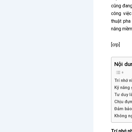
cũng đang
công việc
thuật pha
năng mềm 
[crp]
Nội du
Trí nhớ 
Kỹ năng g
Tư duy l
Chịu đựn
Đảm bảo 
Không ng
Trí nhớ n