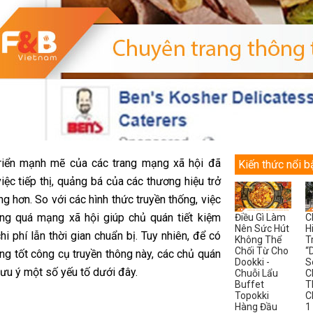
riển mạnh mẽ của các trang mạng xã hội đã
Kiến thức nổi b
iệc tiếp thị, quảng bá của các thương hiệu trở
g hơn. So với các hình thức truyền thống, việc
ông quá mạng xã hội giúp chủ quán tiết kiệm
Điều Gì Làm
C
Nên Sức Hút
H
i phí lẫn thời gian chuẩn bị. Tuy nhiên, để có
Không Thể
T
Chối Từ Cho
“
ng tốt công cụ truyền thông này, các chủ quán
Dookki -
S
ưu ý một số yếu tố dưới đây.
Chuỗi Lẩu
C
Buffet
T
Topokki
C
Hàng Đầu
1