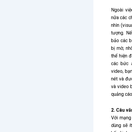
Ngoài việ
nữa các c
nhìn (visu
tượng. N
bảo các b
bị mờ, nh
thể hiện 
các bức ả
video, bạ
nét và đư
và video 
quảng cáo
2. Câu vă
Với mạng 
dùng sẽ í