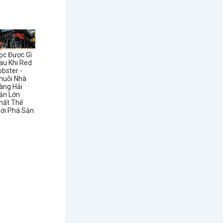
ọc Được Gì
au Khi Red
obster -
huỗi Nhà
àng Hải
ản Lớn
hất Thế
iới Phá Sản