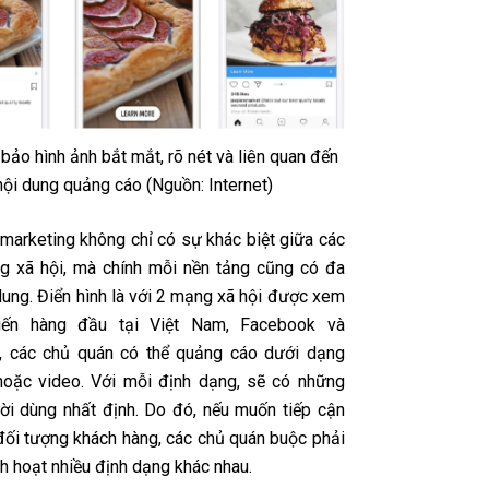
ảo hình ảnh bắt mắt, rõ nét và liên quan đến
nội dung quảng cáo (Nguồn: Internet)
 marketing không chỉ có sự khác biệt giữa các
g xã hội, mà chính mỗi nền tảng cũng có đa
dung. Điển hình là với 2 mạng xã hội được xem
iến hàng đầu tại Việt Nam, Facebook và
, các chủ quán có thể quảng cáo dưới dạng
hoặc video. Với mỗi định dạng, sẽ có những
i dùng nhất định. Do đó, nếu muốn tiếp cận
 đối tượng khách hàng, các chủ quán buộc phải
nh hoạt nhiều định dạng khác nhau.