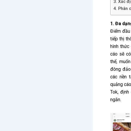
3. Xác đ
4. Phân c
1. Đa dạn
Điểm đầu 
tiếp thị 
hình thức
cáo sẽ có
thế, muốn
đông đảo 
các nền 
quảng cáo
Tok, định
ngắn.