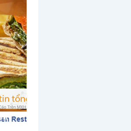
 Cáo Trên MXH
ên