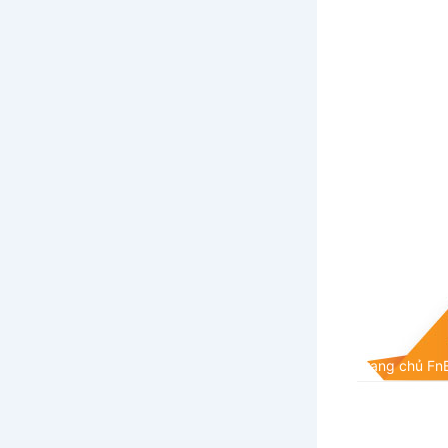
Trang chủ Fn
Các Yế
MXH