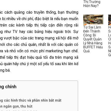
Thị Trường
Hiện Nay?
ác cách quảng cáo truyền thống, bạn thường
 bị nhiều về chi phí, đặc biệt là nếu bạn muốn
 trên các kênh tiếp thị tiếp cận đến rộng rãi
Từ Sai Lầm
H
Đến Thành
S
g như TV hay các bảng hiệu ngoài trời. Sự
Công: Bí
L
ng vượt bậc của các trang mạng xã hội đã mở
Quyết Quản
C
Lý Nhà Hàng
H
mới cho các chủ quán, nhất là với các quán có
BUFFET Hiệu
S
a và nhỏ vốn có mức phí marketing hạn chế.
Quả
N
G
thể tiếp thị đạt hiệu quả tối đa trên mạng xã
hủ quán hãy chú ý một số yếu tố sau khi lên kế
ng bá.
ng chính
ng các hình thức và phần nhìn bắt mắt
ăn ngắn gọn, thu hút