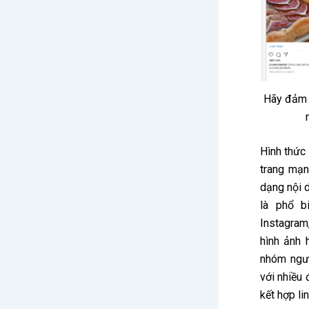
Hãy đảm b
Hình thức
trang mạn
dạng nội 
là phổ b
Instagram
hình ảnh 
nhóm ngườ
với nhiều
kết hợp li