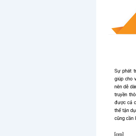
Sự phát t
giúp cho v
nên dễ dàn
truyền th
được cả ch
thể tận dụ
cũng cần l
[crp]