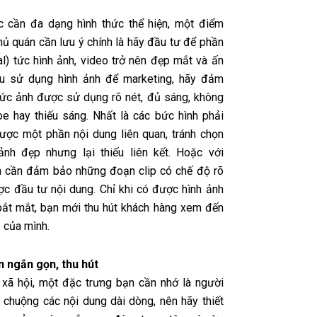
c cần đa dạng hình thức thể hiện, một điểm
hủ quán cần lưu ý chính là hãy đầu tư để phần
al) tức hình ảnh, video trở nên đẹp mắt và ấn
ếu sử dụng hình ảnh để marketing, hãy đảm
ức ảnh được sử dụng rõ nét, đủ sáng, không
òe hay thiếu sáng. Nhất là các bức hình phải
được một phần nội dung liên quan, tránh chọn
nh đẹp nhưng lại thiếu liên kết. Hoặc với
n cần đảm bảo những đoạn clip có chế độ rõ
ợc đầu tư nội dung. Chỉ khi có được hình ảnh
bắt mắt, bạn mới thu hút khách hàng xem đến
 của mình.
n ngắn gọn, thu hút
xã hội, một đặc trưng bạn cần nhớ là người
t chuộng các nội dung dài dòng, nên hãy thiết