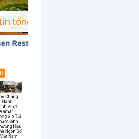
ật
hè Chang
i: Hành
rình Vượt
Drama”
óng Gió Tới
hạm Đỉnh
hương Hiệu
hè Ngon Số
 Việt Nam