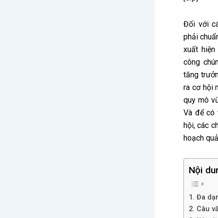
Đối với c
phải chuẩn
xuất hiện
công chún
tăng trưở
ra cơ hội 
quy mô vừ
Và để có 
hội, các c
hoạch quả
Nội du
1. Đa dạ
2. Câu v