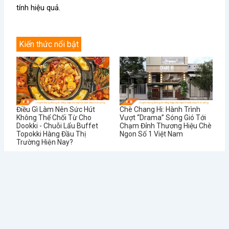
tính hiệu quả.
Kiến thức nổi bật
Điều Gì Làm Nên Sức Hút
Chè Chang Hi: Hành Trình
Không Thể Chối Từ Cho
Vượt “Drama” Sóng Gió Tới
Dookki - Chuỗi Lẩu Buffet
Chạm Đỉnh Thương Hiệu Chè
Topokki Hàng Đầu Thị
Ngon Số 1 Việt Nam
Trường Hiện Nay?
Từ Sai Lầm Đến Thành
Học Được Gì Sau Khi Red
Công: Bí Quyết Quản Lý Nhà
Lobster - Chuỗi Nhà Hàng