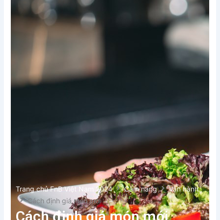
Trang chủ FnB Việt Nam 2024
Cẩm nang
Vận hành
Cách định giá món mới
Cách định giá món mới