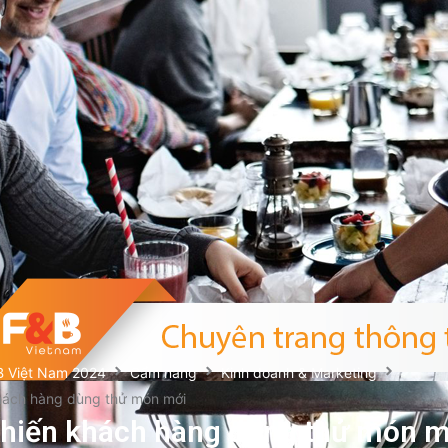
B Việt Nam 2024
Cẩm nang
Kinh doanh & Marketing
hách hàng dùng thử món mới
hiến khách hàng dùng thử món m