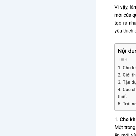
Vì vậy, là
mới của 
tạo ra nh
yêu thích
Nội du
1. Cho k
2. Giới 
3. Tận d
4. Các c
thiết
5. Trải 
1. Cho k
Một trong
ăn mới vừ