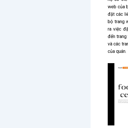
web của b
đặt các li
bộ trang 
ra việc đ
đến trang
và các tr
của quán.