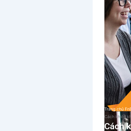
Trang chủ Fn
Cách khiến k
Cách k