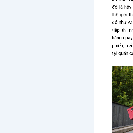
đó là hãy
thể giới 
đó như vă
tiếp thị 
hàng quay 
phiếu, mã
tại quán c