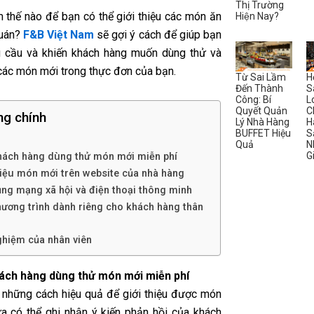
Thị Trường
m thế nào để bạn có thể giới thiệu các món ăn
Hiện Nay?
quán?
F&B Việt Nam
sẽ gợi ý cách để giúp bạn
u cầu và khiến khách hàng muốn dùng thử và
 các món mới trong thực đơn của bạn.
Từ Sai Lầm
H
Đến Thành
S
Công: Bí
L
Quyết Quản
C
ng chính
Lý Nhà Hàng
H
BUFFET Hiệu
S
Quả
N
G
hách hàng dùng thử món mới miễn phí
thiệu món mới trên website của nhà hàng
ụng mạng xã hội và điện thoại thông minh
hương trình dành riêng cho khách hàng thân
nghiệm của nhân viên
hách hàng dùng thử món mới miễn phí
 những cách hiệu quả để giới thiệu được món
a có thể ghi nhận ý kiến phản hồi của khách