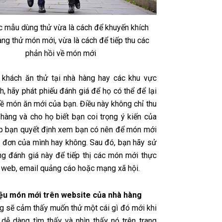
c mẫu dùng thử vừa là cách để khuyến khích
ng thử món mới, vừa là cách để tiếp thu các
phản hồi về món mới
 khách ăn thử tại nhà hàng hay các khu vực
, hãy phát phiếu đánh giá để họ có thể để lại
về món ăn mới của bạn. Điều này không chỉ thu
 hàng và cho họ biết bạn coi trọng ý kiến của
p bạn quyết định xem bạn có nên để món mới
c đơn của mình hay không. Sau đó, bạn hãy sử
g đánh giá này để tiếp thị các món mới thực
g web, email quảng cáo hoặc mạng xã hội.
hiệu món mới trên website của nhà hàng
g sẽ cảm thấy muốn thử một cái gì đó mới khi
 dễ dàng tìm thấy và nhìn thấy nó trên trang