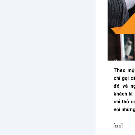
Theo một
chỉ gọi 
đó và ng
khách là
chỉ thử 
với nhữn
[crp]