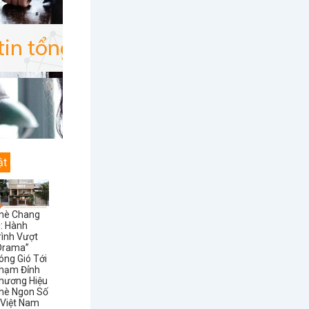
ật
hè Chang
i: Hành
rình Vượt
Drama”
óng Gió Tới
hạm Đỉnh
hương Hiệu
hè Ngon Số
 Việt Nam