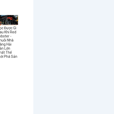
ọc Được Gì
au Khi Red
obster -
huỗi Nhà
àng Hải
ản Lớn
hất Thế
iới Phá Sản