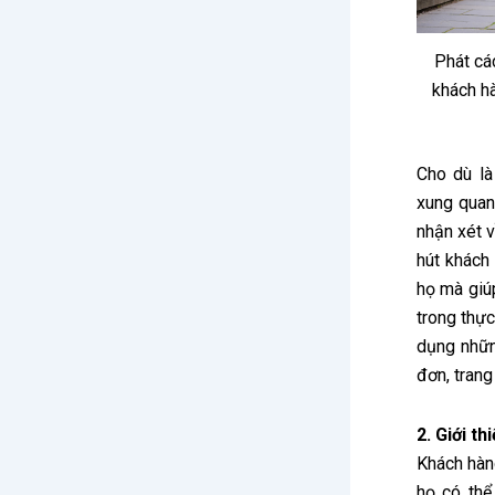
Phát cá
khách hà
Cho dù là
xung quanh
nhận xét 
hút khách
họ mà giú
trong thự
dụng nhữn
đơn, tran
2. Giới t
Khách hàn
họ có thể