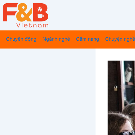
Nhảy
tới
nội
dung
Chuyển động
Ngành nghề
Cẩm nang
Chuyện nghề