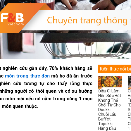
 nghiên cứu gần đây, 70% khách hàng sẽ
Kiến thức nổi b
các
món trong thực đơn
mà họ đã ăn trước
hiên cứu tương tự cho thấy rằng thực
 những người có thói quen và có xu hướng
Điều Gì Làm
C
Nên Sức Hút
H
các món mới nếu nó nằm trong cùng 1 mục
Không Thể
T
Chối Từ Cho
“
g món quen thuộc.
Dookki -
S
Chuỗi Lẩu
C
Buffet
T
Topokki
C
Hàng Đầu
1