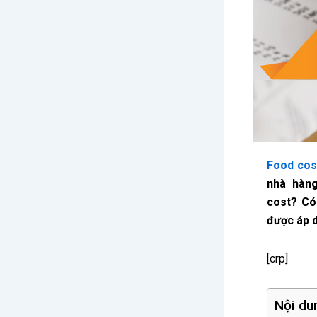
Food cos
nhà hàng
cost? Có
được áp 
[crp]
Nội du