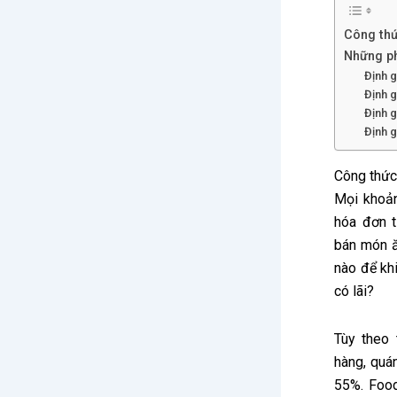
Công thứ
Những p
Định 
Định g
Định g
Định g
Công thức
Mọi khoản
hóa đơn t
bán món ă
nào để khi
có lãi?
Tùy theo
hàng, quá
55%. Food