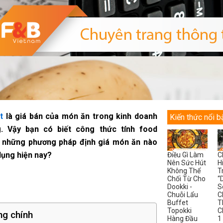
t
là giá bán của món ăn trong kinh doanh
Kiến thức nổi b
. Vậy bạn có biết công thức tính food
 những phương pháp định giá món ăn nào
dụng hiện nay?
Điều Gì Làm
C
Nên Sức Hút
H
Không Thể
T
Chối Từ Cho
“
Dookki -
S
Chuỗi Lẩu
C
Buffet
T
Topokki
C
ng chính
Hàng Đầu
1