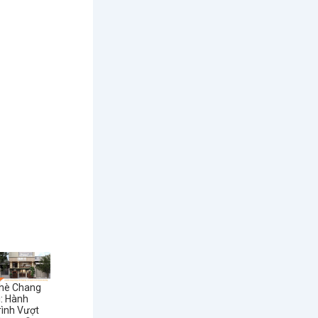
hè Chang
i: Hành
rình Vượt