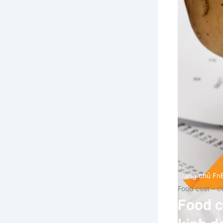
Trang chủ Fn
Food cost – c
Food c