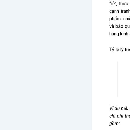
“rẻ”, thứ
cạnh tran
phẩm, nhi
và bảo qu
hàng kinh
Tỷ lệ lý t
Ví dụ nếu
chi phí t
gồm: