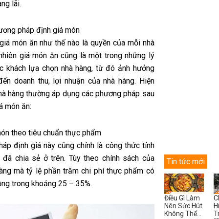
ng lãi.
ơng pháp định giá món
 giá món ăn như thế nào là quyền của mỗi nhà
 nhiên giá món ăn cũng là một trong những lý
c khách lựa chọn nhà hàng, từ đó ảnh hưởng
 đến doanh thu, lợi nhuận của nhà hàng. Hiện
nhà hàng thường áp dụng các phương pháp sau
iá món ăn:
món theo tiêu chuẩn thực phẩm
áp định giá này cũng chính là công thức tính
 đã chia sẻ ở trên. Tùy theo chính sách của
Tin tức mới
àng mà tỷ lệ phần trăm chi phí thực phẩm có
ộng trong khoảng 25 – 35%.
Điều Gì Làm
C
Nên Sức Hút
H
Không Thể...
T