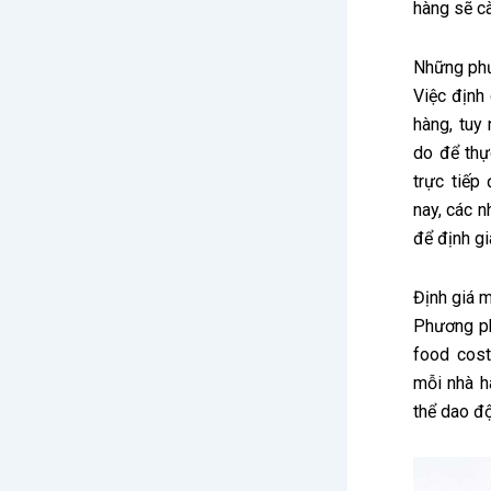
hàng sẽ cà
Những phư
Việc định
hàng, tuy
do để thự
trực tiếp
nay, các 
để định g
Định giá 
Phương ph
food cost
mỗi nhà h
thể dao đ