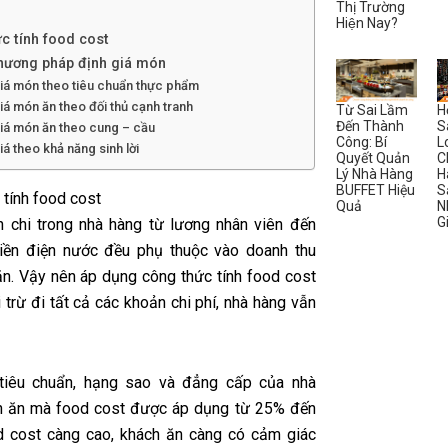
Thị Trường
Hiện Nay?
c tính food cost
hương pháp định giá món
giá món theo tiêu chuẩn thực phẩm
iá món ăn theo đối thủ cạnh tranh
Từ Sai Lầm
H
Đến Thành
S
iá món ăn theo cung – cầu
Công: Bí
L
iá theo khả năng sinh lời
Quyết Quản
C
Lý Nhà Hàng
H
BUFFET Hiệu
S
 tính food cost
Quả
N
G
 chi trong nhà hàng từ lương nhân viên đến
iền điện nước đều phụ thuộc vào doanh thu
n. Vậy nên áp dụng công thức tính food cost
 trừ đi tất cả các khoản chi phí, nhà hàng vẫn
 tiêu chuẩn, hạng sao và đẳng cấp của nhà
n ăn mà food cost được áp dụng từ 25% đến
 cost càng cao, khách ăn càng có cảm giác