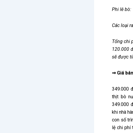
Phi lê bò
Các loại r
Tổng chi 
120.000 đ
sẽ được t
⇒ Giá bán
349.000 đ
thịt bò 
349.000 
khi nhà hà
con số trì
lệ chi ph