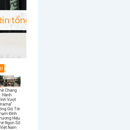
ật
hè Chang
i: Hành
rình Vượt
Drama”
óng Gió Tới
hạm Đỉnh
hương Hiệu
hè Ngon Số
 Việt Nam