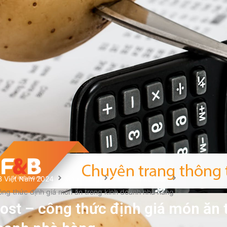
B Việt Nam 2024
Cẩm nang
Tài chính kế toán
ông thức định giá món ăn trong kinh doanh nhà hàng
ost – công thức định giá món ăn 