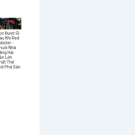
ọc Được Gì
au Khi Red
obster -
huỗi Nhà
àng Hải
ản Lớn
hất Thế
iới Phá Sản