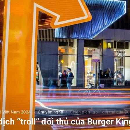
B Việt Nam 2024
Chuyện nghề
Chiến dịch “troll” đối thủ của B
dịch “troll” đối thủ của Burger Kin