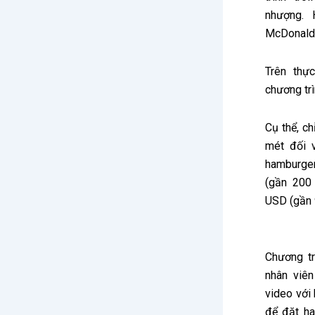
nhượng. 
McDonald’
Trên thự
chương tr
Cụ thể, c
mét đối 
hamburger
(gần 200
USD (gần 
Chương tr
nhân viê
video với
để đặt ha