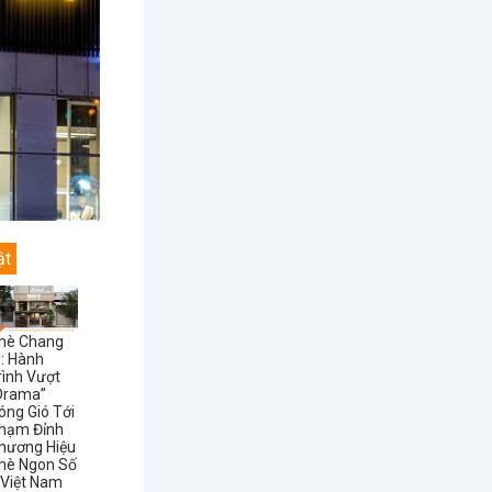
ật
hè Chang
i: Hành
rình Vượt
Drama”
óng Gió Tới
hạm Đỉnh
hương Hiệu
hè Ngon Số
 Việt Nam