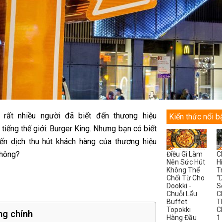
 rất nhiều người đã biết đến thương hiệu
Kiến thức nổi b
 tiếng thế giới: Burger King. Nhưng bạn có biết
ến dịch thu hút khách hàng của thương hiệu
không?
Điều Gì Làm
C
Nên Sức Hút
H
Không Thể
T
Chối Từ Cho
“
Dookki -
S
Chuỗi Lẩu
C
Buffet
T
Topokki
C
ng chính
Hàng Đầu
1