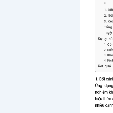
1. Bố
2. Nộ
3. Kế
Tổng 
Tuyệt
Sự lợi củ
1. Côn
2. Biế
3. Khô
4. Kíc
Kết quả
1. Bối cản
Ứng dụng
nghiệm kh
hiệu thức 
nhiều cạnh