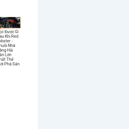
ọc Được Gì
au Khi Red
obster -
huỗi Nhà
àng Hải
ản Lớn
hất Thế
iới Phá Sản