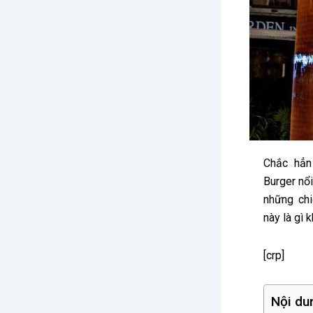
Chắc hẳn
Burger nổi
những chi
này là gì 
[crp]
Nội du