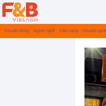
Nhảy
tới
nội
dung
Chuyển động
Ngành nghề
Cẩm nang
Chuyện nghề