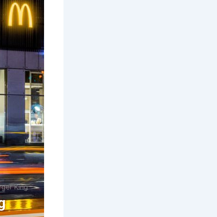
urger King
g