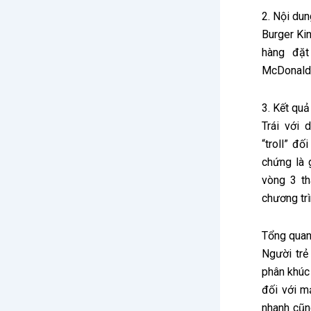
2. Nội dun
Burger Kin
hàng đặt
McDonald’s
3. Kết quả
Trái với 
“troll” đố
chứng là 
vòng 3 th
chương trì
Tổng quan
Người trẻ
phân khúc
đối với m
nhanh cũn