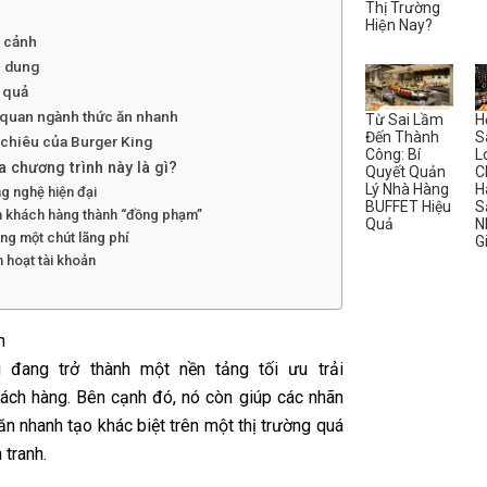
Thị Trường
Hiện Nay?
i cảnh
i dung
t quả
quan ngành thức ăn nhanh
Từ Sai Lầm
H
Đến Thành
S
 chiêu của Burger King
Công: Bí
L
a chương trình này là gì?
Quyết Quản
C
Lý Nhà Hàng
H
g nghệ hiện đại
BUFFET Hiệu
S
n khách hàng thành “đồng phạm”
Quả
N
ng một chút lãng phí
G
h hoạt tài khoản
h
 đang trở thành một nền tảng tối ưu trải
ách hàng. Bên cạnh đó, nó còn giúp các nhãn
ăn nhanh tạo khác biệt trên một thị trường quá
 tranh.