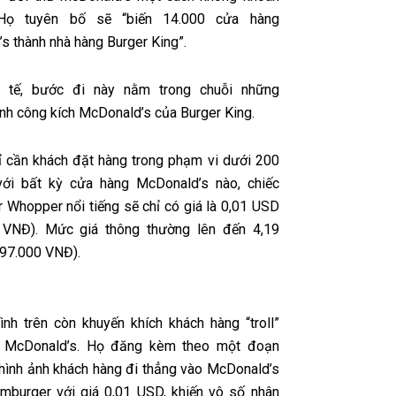
Họ tuyên bố sẽ “biến 14.000 cửa hàng
s thành nhà hàng Burger King”.
c tế, bước đi này nằm trong chuỗi những
ình công kích McDonald’s của Burger King.
hỉ cần khách đặt hàng trong phạm vi dưới 200
với bất kỳ cửa hàng McDonald’s nào, chiếc
 Whopper nổi tiếng sẽ chỉ có giá là 0,01 USD
 VNĐ). Mức giá thông thường lên đến 4,19
97.000 VNĐ).
ình trên còn khuyến khích khách hàng “troll”
n McDonald’s. Họ đăng kèm theo một đoạn
 hình ảnh khách hàng đi thẳng vào McDonald’s
mburger với giá 0,01 USD, khiến vô số nhân