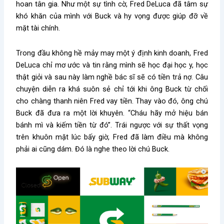
hoan tân gia. Như một sự tình cờ, Fred DeLuca đã tâm sự
khó khăn của mình với Buck và hy vọng được giúp đỡ về
mặt tài chính.
Trong đầu không hề mảy may một ý định kinh doanh, Fred
DeLuca chỉ mơ ước và tin rằng mình sẽ học đại học y, học
thật giỏi và sau này làm nghề bác sĩ sẽ có tiền trả nợ. Câu
chuyện diễn ra khá suôn sẻ chỉ tới khi ông Buck từ chối
cho chàng thanh niên Fred vay tiền. Thay vào đó, ông chú
Buck đã đưa ra một lời khuyên. “Cháu hãy mở hiệu bán
bánh mì và kiếm tiền từ đó”. Trái ngược với sự thất vọng
trên khuôn mặt lúc bấy giờ, Fred đã làm điều mà không
phải ai cũng dám. Đó là nghe theo lời chú Buck.