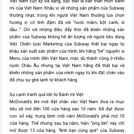
Việt Nam cực kỳ đa dạng, đặc biệt là bản thân món bánh
mì của Việt Nam. Khẩu vị về những sản phẩm của Subway
thường nhạt, trong khi người Việt Nam thường lựa chọn
hương vị có tính đậm đà với “nước mắm, bột canh, xì
dầu…”. Chỉ với những điều đấy thôi đã khiến những sản
phẩm của Subway không hề ấn tượng với người tiêu dùng
Việt. Chiến lược Marketing của Subway thất bại ngay từ
khâu sản xuất sản phẩm của mình, khi hãng “bê” nguyên xi
Menu của mình đến Việt Nam, mặc dù thành công ở nhiều
nước Châu Âu nhưng tại Việt Nam hãng đã thất bại và
khiến những sản phẩm của mình ngay từ khi đặt chân vào
đã chịu sự ghẻ lạnh từ khách hàng.
Sự cạnh tranh quá lớn từ Bánh mì Việt
McDonald’s khi mới đặt chân vào Việt Nam đưa ra mục
tiêu sẽ mở đến 100 cửa hàng sau 10 năm. Để đạt được
con số này, trung bình mỗi năm McDonald’s phải mở 10
cửa hàng. Thế nhưng sau ba năm, hiện “ông lớn” này chỉ
mở được 15 cửa hàng. “Anh bạn cùng quê” của Subway