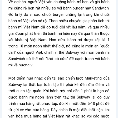
Về cơ bản, người Việt vẫn chuộng bánh mì hơn và giá bánh
mì cũng rẻ hơn rất nhiều so với bánh burger hay Sandwich.
Đó là lý do vì sao chuỗi burger chững lại trong khi chuỗi
bánh mì Việt vẫn nở rộ. Theo nhiều chuyên gia phân tích thì
bánh mì Việt Nam đã có tuổi đời rất lâu năm, và qua nhiều
giai đoạn phát triển thì bánh mì hiện nay đã quá thân thuộc
với khẩu vị Việt Nam. Hơn nữa, bánh mì được xếp là 1
trong 10 món ngon nhất thế giới, nó cũng là món ăn “quốc
dân” của người Việt, chính vì thế Subway với món bánh mì
Sandwich có thể nói “khó có cửa” để cạnh tranh với bánh
mì về hương vị.
Một điểm nữa nhắc đến tại sao chiến lược Marketing của
Subway lại thất bại toàn tập thì phải kể đến địa điểm và
thói quen tập quán. Khi bánh mỳ chỉ cần 1 phút là bạn có
được bánh mì ngon lành trên tay, thì Subway lại có quy
trình mua hàng rất phức tạp, đôi khi mất đến 5-10 phút để
từ gửi xe vào cửa hàng. Đây chính là một điều bất cập, khi
văn hóa mua hàng tại Việt Nam rất khác so với các nước