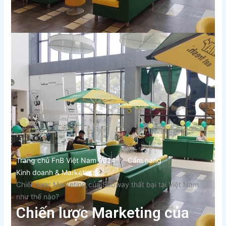
Trang chủ FnB Việt Nam 2024
Cẩm nang
Kinh doanh & Marketing
Chiến lược Marketing của Subway thất bại tại Việt Nam
như thế nào?
Chiến lược Marketing của