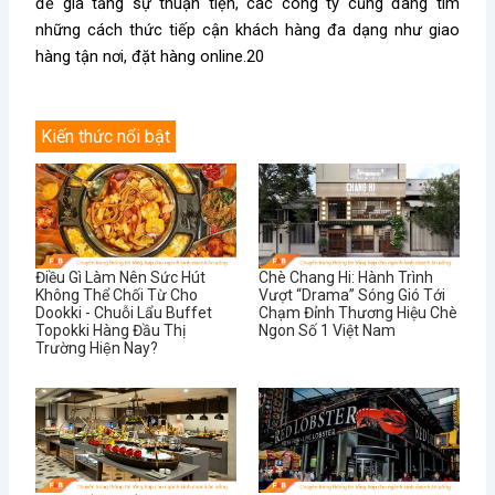
để gia tăng sự thuận tiện, các công ty cũng đang tìm
những cách thức tiếp cận khách hàng đa dạng như giao
hàng tận nơi, đặt hàng online.20
Kiến thức nổi bật
Điều Gì Làm Nên Sức Hút
Chè Chang Hi: Hành Trình
Không Thể Chối Từ Cho
Vượt “Drama” Sóng Gió Tới
Dookki - Chuỗi Lẩu Buffet
Chạm Đỉnh Thương Hiệu Chè
Topokki Hàng Đầu Thị
Ngon Số 1 Việt Nam
Trường Hiện Nay?