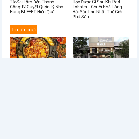
Từ Sai Lầm Đến Thành
Học Được Gì Sau Khi Red
Công: Bí Quyết Quản Lý Nhà
Lobster - Chuỗi Nhà Hàng
Hàng BUFFET Hiệu Quả
Hải Sản Lớn Nhất Thế Giới
Phá Sản
Tin tức mới
Điều Gì Làm Nên Sức Hút
Chè Chang Hi: Hành Trình
Không Thể...
Vượt “Drama” Sóng...
1 Tháng Sáu, 2024
31 Tháng Năm, 2024
Từ Sai Lầm Đến Thành
Học Được Gì Sau Khi Red
Công: Bí Quyết...
Lobster -...