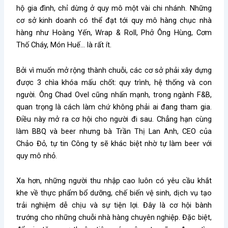
hộ gia đình, chỉ dừng ở quy mô một vài chi nhánh. Những
cơ sở kinh doanh có thể đạt tới quy mô hàng chục nhà
hàng như Hoàng Yến, Wrap & Roll, Phở Ông Hùng, Cơm
Thố Cháy, Món Huế… là rất ít.
Bởi vì muốn mở rộng thành chuỗi, các cơ sở phải xây dựng
được 3 chìa khóa mấu chốt: quy trình, hệ thống và con
người. Ông Chad Ovel cũng nhấn mạnh, trong ngành F&B,
quan trọng là cách làm chứ không phải ai đang tham gia.
Điều này mở ra cơ hội cho người đi sau. Chẳng hạn cùng
làm BBQ và beer nhưng bà Trần Thị Lan Anh, CEO của
Chảo Đỏ, tự tin Công ty sẽ khác biệt nhờ tự làm beer với
quy mô nhỏ.
Xa hơn, những người thu nhập cao luôn có yêu cầu khắt
khe về thực phẩm bổ dưỡng, chế biến vệ sinh, dịch vụ tạo
trải nghiệm dễ chịu và sự tiện lợi. Đây là cơ hội bành
trướng cho những chuỗi nhà hàng chuyên nghiệp. Đặc biệt,