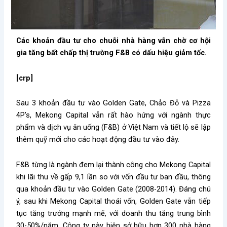
Các khoản đầu tư cho chuỗi nhà hàng vẫn chờ cơ hội
gia tăng bất chấp thị trường F&B có dấu hiệu giảm tốc.
[crp]
Sau 3 khoản đầu tư vào Golden Gate, Chảo Đỏ và Pizza
4P’s, Mekong Capital vẫn rất hào hứng với ngành thực
phẩm và dịch vụ ăn uống (F&B) ở Việt Nam và tiết lộ sẽ lập
thêm quỹ mới cho các hoạt động đầu tư vào đây.
F&B từng là ngành đem lại thành công cho Mekong Capital
khi lãi thu về gấp 9,1 lần so với vốn đầu tư ban đầu, thông
qua khoản đầu tư vào Golden Gate (2008-2014). Đáng chú
ý, sau khi Mekong Capital thoái vốn, Golden Gate vẫn tiếp
tục tăng trưởng mạnh mẽ, với doanh thu tăng trung bình
30-50%/năm. Công ty này hiện sở hữu hơn 300 nhà hàng