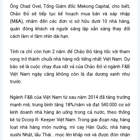
Ông Chad Ovel, Tổng Giám đốc Mekong Capital, cho biết,
Chảo Đỏ sẽ tiếp tục kế hoạch mua bán và sáp nhập
(M&A), nhắm đến các đơn vị sở hữu dưới 10 nhà hàng,
quán đông khách và người sáng lập sẵn sàng thay đổi
cách làm vì tầm nhìn dài hạn.
Tính ra chỉ còn hơn 2 năm để Chảo Đỏ tăng tốc với tham
vọng trở thành chuỗi nhà hàng nổi tiếng nhất Việt Nam. Dự
báo sẽ là cuộc chạy đua vất vả của Chảo Đỏ vì ngành F&B
Việt Nam ngày càng không còn là đại dương xanh như
trước.
Ngành F&B của Việt Nam từ sau năm 2014 đã tăng trưởng
mạnh mẽ, trung bình tăng 18%/năm và đạt 540.000 cơ sở
kinh doanh nhà hàng ăn uống trong cả nước, theo thống
kê từ Dcorp R- Keeper Việt Nam. Trong giai đoạn này, hàng
loạt nhà hàng món nướng, mì cay Hàn Quốc, nhà hàng
sushi Nhật, lẩu Thái… mọc lên khắp nơi và được đón nhận