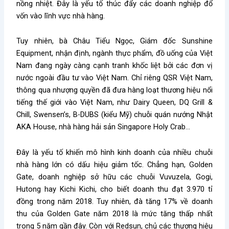
nồng nhiệt. Đây là yếu tố thúc đẩy các doanh nghiệp đổ
vốn vào lĩnh vực nhà hàng.
Tuy nhiên, bà Châu Tiểu Ngọc, Giám đốc Sunshine
Equipment, nhận định, ngành thực phẩm, đồ uống của Việt
Nam đang ngày càng cạnh tranh khốc liệt bởi các đơn vị
nước ngoài đầu tư vào Việt Nam. Chỉ riêng QSR Việt Nam,
thông qua nhượng quyền đã đưa hàng loạt thương hiệu nổi
tiếng thế giới vào Việt Nam, như Dairy Queen, DQ Grill &
Chill, Swensen’s, B-DUBS (kiểu Mỹ) chuỗi quán nướng Nhật
AKA House, nhà hàng hải sản Singapore Holy Crab…
Đây là yếu tố khiến mô hình kinh doanh của nhiều chuỗi
nhà hàng lớn có dấu hiệu giảm tốc. Chẳng hạn, Golden
Gate, doanh nghiệp sở hữu các chuỗi Vuvuzela, Gogi,
Hutong hay Kichi Kichi, cho biết doanh thu đạt 3.970 tỉ
đồng trong năm 2018. Tuy nhiên, đà tăng 17% về doanh
thu của Golden Gate năm 2018 là mức tăng thấp nhất
trong 5 năm gần đây. Còn với Redsun, chủ các thương hiệu