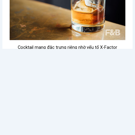
Cocktail mang đặc trưng riêng nhờ yếu tố X-Factor
Kết luận
Là một thức uống có lịch sử và có cá tinh riêng trong
ngành F&B, Cocktail vẫn luôn được đánh giá là một loại đồ
uống thú vị và cuốn hút với bất cứ ai quan tâm đến nó.
Cùng với xu hướng hưởng thụ xa xỉ phẩm đang tăng lên và
mức lương trung bình cao của thị trường Bartender,
Cocktail hứa hẹn vẫn sẽ luôn là dòng đồ uống phát triển
mạnh trong ngành F&B nói riêng và dịch vụ nói chung.
Có thể bạn quan tâm: