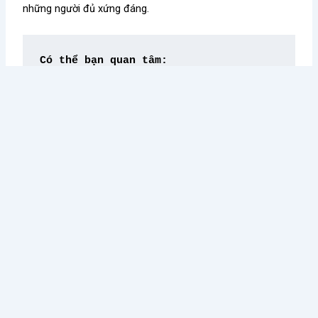
những người đủ xứng đáng.
Có thể bạn quan tâm:
Xây dựng tiêu chí đánh giá nhân viên mới
Lên thực đơn Catering - những lưu ý kiểm so
Kiến thức nổi bật
Điều Gì Làm Nên Sức Hút
Chè Chang Hi: Hành Trình
Không Thể Chối Từ Cho
Vượt “Drama” Sóng Gió Tới
Dookki - Chuỗi Lẩu Buffet
Chạm Đỉnh Thương Hiệu Chè
Topokki Hàng Đầu Thị
Ngon Số 1 Việt Nam
Trường Hiện Nay?