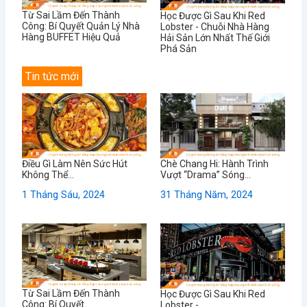
Từ Sai Lầm Đến Thành
Học Được Gì Sau Khi Red
Công: Bí Quyết Quản Lý Nhà
Lobster - Chuỗi Nhà Hàng
Hàng BUFFET Hiệu Quả
Hải Sản Lớn Nhất Thế Giới
Phá Sản
Tin tức mới
Điều Gì Làm Nên Sức Hút
Chè Chang Hi: Hành Trình
Không Thể...
Vượt “Drama” Sóng...
1 Tháng Sáu, 2024
31 Tháng Năm, 2024
Từ Sai Lầm Đến Thành
Học Được Gì Sau Khi Red
Công: Bí Quyết...
Lobster -...