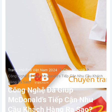
Xem thêm
Trang chủ FnB Việt Nam 2024
Chuyện nghề
Công Nghệ Đã Giúp McDonald’s Tiếp Cận Nhu Cầu Khách
Hàng Ra Sao?
Công Nghệ Đã Giúp
McDonald’s Tiếp Cận Nhu
Cầu Khách Hàng Ra Sao?