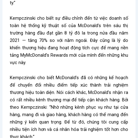
ty.”
Kempczinski cho biết sự điều chỉnh đến từ việc doanh số
toàn hệ thống kỹ thuật số của McDonald’s trên sáu thị
trường hàng đầu đạt gần 8 tỷ đô la trong nửa đầu năm
2021 — tăng 70% so với năm ngoái. Đây cũng là lý do
khiến thương hiệu đang hoạt động tích cực để mang nền
tảng MyMcDonald’s Rewards mới của mình đến những khu
vực này.
Kempczinski cho biết McDonald’s đã có những kế hoạch
để chuyển đổi nhiều điểm tiếp xúc thành trải nghiệm
thương hiệu toàn diện. Nói cách khác, McDonald’s nhận ra
có rất nhiều kênh thương mại để tiếp cận khách hàng. Bởi
theo Kempczinski: “Nhờ những kênh phục vụ như tại cửa
hàng, mang đi và giao hàng, khách hàng có thể mang đến
những ý kiến quan trọng. Để từ đó, chúng tôi cung cấp
nhiều tiện ích hơn và cá nhân hóa trải nghiệm tốt hơn cho
thực khách.”