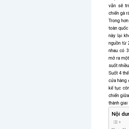
vẫn sẽ t
chiến gà r
Trong hơn
toàn quốc 
này lại k
nguồn từ 
nhau có 3
mở ra một 
suốt nhiề
Suốt 4 thế
cửa hàng đ
kế tục cô
chiến giữa
thành giai
Nội du