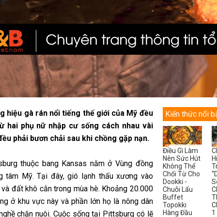
g hiệu gà rán nổi tiếng thế giới của Mỹ đều
Kiến thức nổi b
từ hai phụ nữ nhập cư sống cách nhau vài
đều phải bươn chải sau khi chồng gặp nạn.
Điều Gì Làm
C
Nên Sức Hút
H
tsburg thuộc bang Kansas nằm ở Vùng đồng
Không Thể
T
Chối Từ Cho
“
g tâm Mỹ. Tại đây, gió lạnh thấu xương vào
Dookki -
S
và đất khô cằn trong mùa hè. Khoảng 20.000
Chuỗi Lẩu
C
Buffet
T
ng ở khu vực này và phần lớn họ là nông dân
Topokki
C
Hàng Đầu
1
nghề chăn nuôi. Cuộc sống tại Pittsburg có lẽ