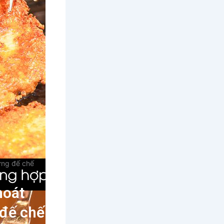
ựng đế chế
hoát
 đế chế