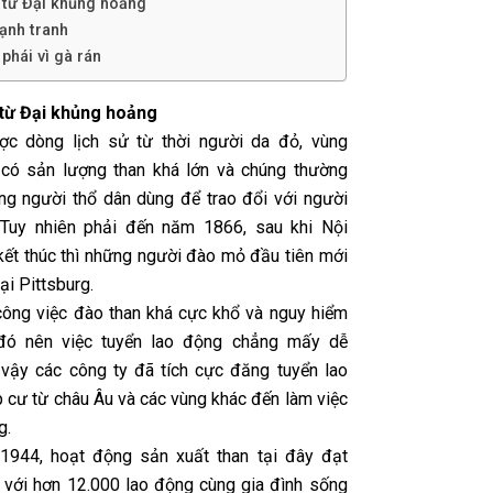
 từ Đại khủng hoảng
cạnh tranh
phái vì gà rán
 từ Đại khủng hoảng
ợc dòng lịch sử từ thời người da đỏ, vùng
 có sản lượng than khá lớn và chúng thường
g người thổ dân dùng để trao đổi với người
 Tuy nhiên phải đến năm 1866, sau khi Nội
kết thúc thì những người đào mỏ đầu tiên mới
tại Pittsburg.
công việc đào than khá cực khổ và nguy hiểm
 đó nên việc tuyển lao động chẳng mấy dễ
 vậy các công ty đã tích cực đăng tuyển lao
 cư từ châu Âu và các vùng khác đến làm việc
g.
1944, hoạt động sản xuất than tại đây đạt
 với hơn 12.000 lao động cùng gia đình sống