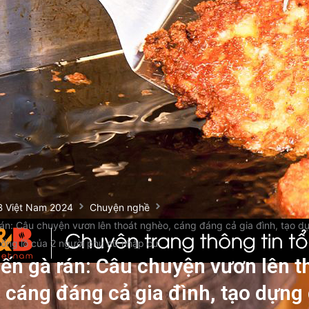
B Việt Nam 2024
Chuyện nghề
rán: Câu chuyện vươn lên thoát nghèo, cáng đáng cả gia đình, tạo d
ổng lồ của 2 người phụ nữ nhập cư
iến gà rán: Câu chuyện vươn lên t
 cáng đáng cả gia đình, tạo dựng