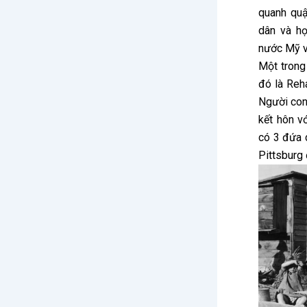
quanh quậ
dân và họ
nước Mỹ v
Một trong
đó là Reh
Người con 
kết hôn v
có 3 đứa 
Pittsburg 