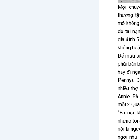
Mọi chuy
thương tậ
mỏ không 
do tai nạ
gia đình 
khủng hoả
Để mưu si
phải bán 
hay đi ng
Penny). D
nhiều thợ
Annie. Bà
mỗi 2 Quar
“Bà nội 
nhưng tôi
nội là ng
ngơi như 