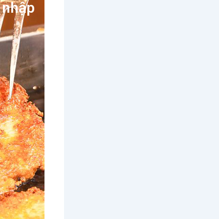
ữ nhập