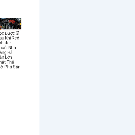
ọc Được Gì
au Khi Red
obster -
huỗi Nhà
àng Hải
ản Lớn
hất Thế
iới Phá Sản