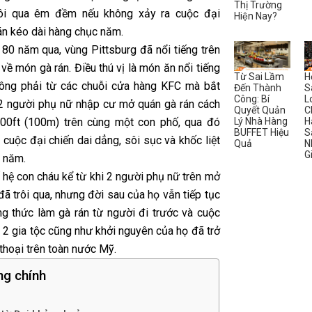
Thị Trường
rôi qua êm đềm nếu không xảy ra cuộc đại
Hiện Nay?
án kéo dài hàng chục năm.
 80 năm qua, vùng Pittsburg đã nổi tiếng trên
về món gà rán. Điều thú vị là món ăn nổi tiếng
Từ Sai Lầm
H
hông phải từ các chuỗi cửa hàng KFC mà bắt
Đến Thành
S
Công: Bí
L
2 người phụ nữ nhập cư mở quán gà rán cách
Quyết Quản
C
Lý Nhà Hàng
H
00ft (100m) trên cùng một con phố, qua đó
BUFFET Hiệu
S
cuộc đại chiến dai dẳng, sôi sục và khốc liệt
Quả
N
G
u năm.
 hệ con cháu kể từ khi 2 người phụ nữ trên mở
ã trôi qua, nhưng đời sau của họ vẫn tiếp tục
ng thức làm gà rán từ người đi trước và cuộc
 2 gia tộc cũng như khởi nguyên của họ đã trở
 thoại trên toàn nước Mỹ.
ng chính