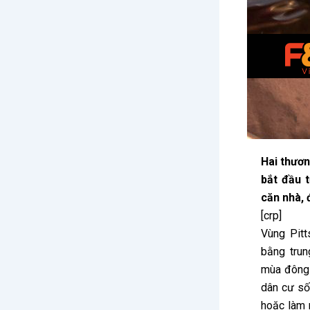
Hai thươn
bắt đầu 
căn nhà, 
[crp]
Vùng Pit
bằng trun
mùa đông 
dân cư số
hoặc làm 