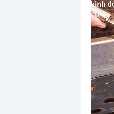
kinh d
cư