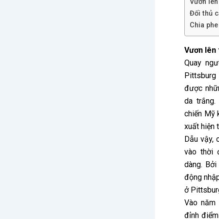
Vươn lên
Đối thủ 
Chia phe 
Vươn lên
Quay ngư
Pittsburg
được nhữn
da trắng.
chiến Mỹ 
xuất hiện 
Dẫu vậy, 
vào thời
dàng. Bởi
động nhập
ở Pittsbur
Vào năm 
đỉnh điểm