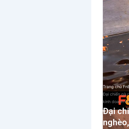
Trang chủ Fn
Đại chiến gà 
kinh doanh kh
Đại ch
nghèo,