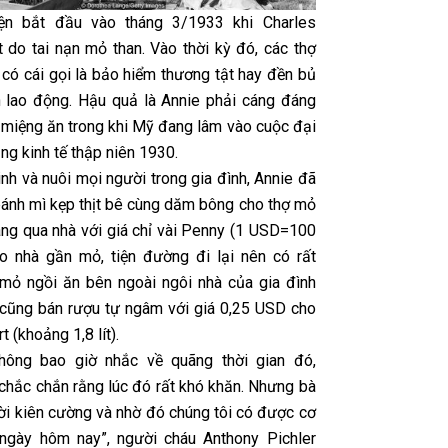
ện bắt đầu vào tháng 3/1933 khi Charles
t do tai nạn mỏ than. Vào thời kỳ đó, các thợ
có cái gọi là bảo hiểm thương tật hay đền bủ
n lao động. Hậu quả là Annie phải cáng đáng
5 miệng ăn trong khi Mỹ đang lâm vào cuộc đại
ng kinh tế thập niên 1930.
nh và nuôi mọi người trong gia đình, Annie đã
bánh mì kẹp thịt bê cùng dăm bông cho thợ mỏ
ang qua nhà với giá chỉ vài Penny (1 USD=100
o nhà gần mỏ, tiện đường đi lại nên có rất
 mỏ ngồi ăn bên ngoài ngôi nhà của gia đình
 cũng bán rượu tự ngâm với giá 0,25 USD cho
t (khoảng 1,8 lít).
không bao giờ nhắc về quãng thời gian đó,
 chắc chắn rằng lúc đó rất khó khăn. Nhưng bà
ười kiên cường và nhờ đó chúng tôi có được cơ
ngày hôm nay”, người cháu Anthony Pichler