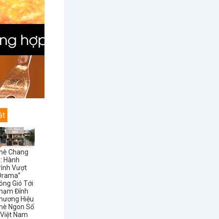
ật
hè Chang
i: Hành
rình Vượt
Drama”
óng Gió Tới
hạm Đỉnh
hương Hiệu
hè Ngon Số
 Việt Nam