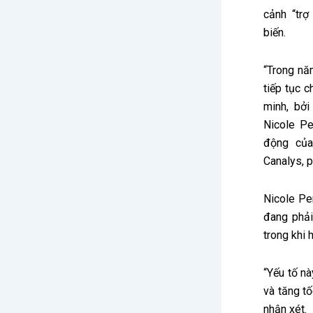
cảnh “trợ
biến.
“Trong nă
tiếp tục c
minh, bởi
Nicole Pe
động của
Canalys, p
Nicole Pe
đang phải
trong khi 
“Yếu tố nà
và tăng t
nhận xét.