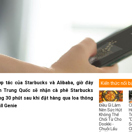
ợp tác của Starbucks và Alibaba, giờ đây
Kiến thức nổi b
n Trung Quốc sẽ nhận cà phê Starbucks
ng 30 phút sau khi đặt hàng qua loa thông
ll Genie
Điều Gì Làm
C
Nên Sức Hút
H
Không Thể
T
Chối Từ Cho
“
Dookki -
S
Chuỗi Lẩu
C