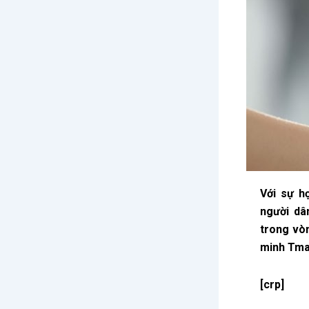
Với sự h
người dâ
trong vò
minh Tma
[crp]