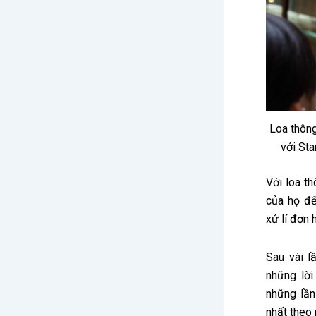
Loa thông
với St
Với loa t
của họ để
xử lí đơn 
Sau vài l
những lời
những lần
nhất theo