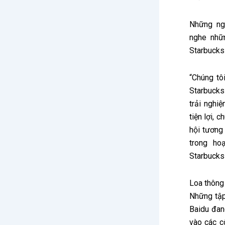
Những ng
nghe nhữ
Starbucks
“Chúng tô
Starbucks
trải nghi
tiện lợi, 
hội tương
trong ho
Starbucks 
Loa thông
Những tập
Baidu đan
vào các c