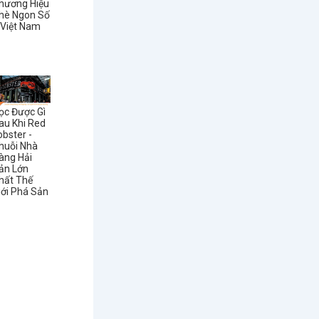
hương Hiệu
hè Ngon Số
 Việt Nam
ọc Được Gì
au Khi Red
obster -
huỗi Nhà
àng Hải
ản Lớn
hất Thế
iới Phá Sản