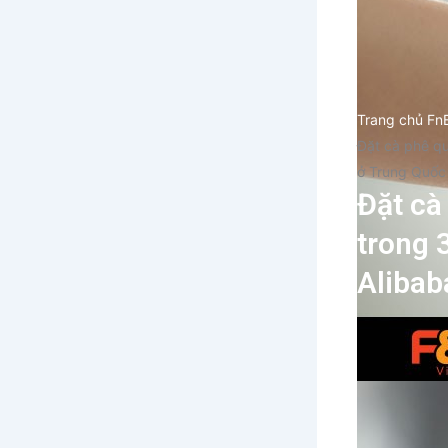
Trang chủ Fn
Đặt cà phê qu
ở Trung Quốc
Đặt cà
trong 
Alibab