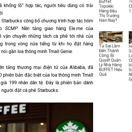
Buffet
T
gã khổng lồ” hợp tác, người tiêu dùng có trải
Topokki
C
Hàng Đầu
1
ới
Thị Trường
à Starbucks công bố chương trình hợp tác hôm
Hiện Nay?
eo
SCMP
. Nền tảng giao hàng Ele.me của
ẽ vận chuyển những tách cà phê tới nhà của
g trong vòng nửa tiếng từ khi họ đặt hàng
Từ Sai Lầm
H
Đến Thành
S
nói gần loa thông minh Tmall Genie.
Công: Bí
L
Quyết Quản
C
Lý Nhà Hàng
H
ền tảng thương mại điện tử của Alibaba, đã
BUFFET Hiệu
S
Quả
N
0 phiên bản đặc biệt của loa thông minh Tmall
G
 giá 199 nhân dân tệ. Đây là phiên bản dành
 người đặt cà phê Starbucks.