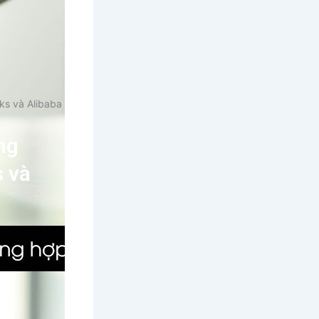
ks và Alibaba
ng
s và