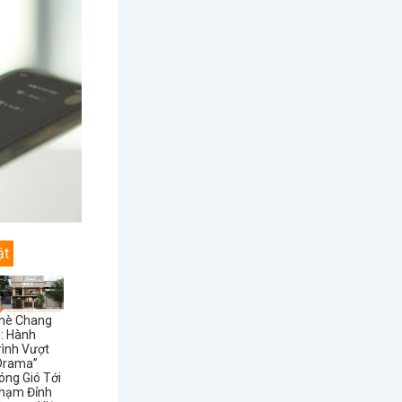
ật
hè Chang
i: Hành
rình Vượt
Drama”
óng Gió Tới
hạm Đỉnh