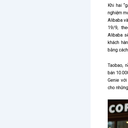
Khi hai “
nghiệm m
Alibaba v
19/9, th
Alibaba s
khách hàn
bằng cách 
Taobao, n
bán 10.00
Genie với
cho những