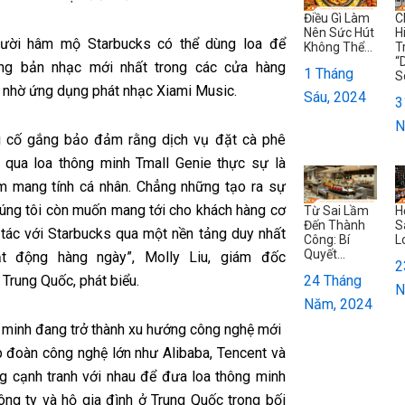
Điều Gì Làm
C
Nên Sức Hút
H
ười hâm mộ Starbucks có thể dùng loa để
Không Thể...
T
“
ng bản nhạc mới nhất trong các cửa hàng
1 Tháng
S
 nhờ ứng dụng phát nhạc Xiami Music.
Sáu, 2024
3
N
i cố gắng bảo đảm rằng dịch vụ đặt cà phê
 qua loa thông minh Tmall Genie thực sự là
ệm mang tính cá nhân. Chẳng những tạo ra sự
chúng tôi còn muốn mang tới cho khách hàng cơ
Từ Sai Lầm
H
Đến Thành
S
 tác với Starbucks qua một nền tảng duy nhất
Công: Bí
L
Quyết...
ạt động hàng ngày”, Molly Liu, giám đốc
2
24 Tháng
Trung Quốc, phát biểu.
N
Năm, 2024
 minh đang trở thành xu hướng công nghệ mới
 đoàn công nghệ lớn như Alibaba, Tencent và
g cạnh tranh với nhau để đưa loa thông minh
ông ty và hộ gia đình ở Trung Quốc trong bối