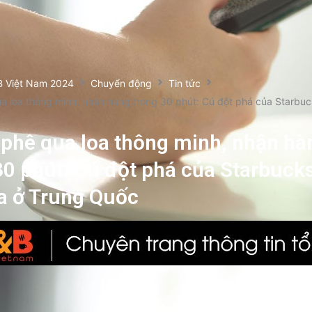
B Việt Nam 2024
Chuyển động
Tin tức
a loa thông minh, nhận hàng trong 30 phút: Cú đột phá của Starbuc
 phê qua loa thông minh, nhận hà
30 phút: Cú đột phá của Starbuck
a ở Trung Quốc