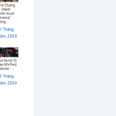
hè Chang
i: Hành
rình Vượt
Drama”
óng...
1 Tháng
ăm, 2024
ọc Được Gì
au Khi Red
obster -...
3 Tháng
ăm, 2024