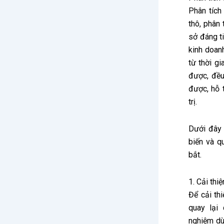
Phân tích
thô, phân 
sở đáng ti
kinh doan
từ thời gi
được, đều
được, hỗ 
trị.
Dưới đây 
biến và q
bắt.
1. Cải thi
Để cải th
quay lại 
nghiệm dù