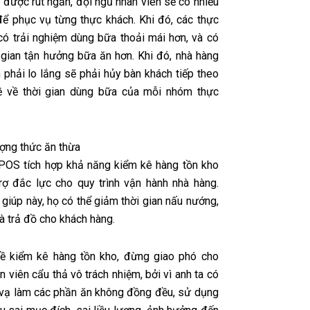
 được rút ngắn, đội ngũ nhân viên sẽ có nhiều
 để phục vụ từng thực khách. Khi đó, các thực
có trải nghiệm dùng bữa thoải mái hơn, và có
i gian tận hưởng bữa ăn hơn. Khi đó, nhà hàng
 phải lo lắng sẽ phải hủy bàn khách tiếp theo
ề về thời gian dùng bữa của mỗi nhóm thực
ượng thức ăn thừa
POS tích hợp khả năng kiểm kê hàng tồn kho
rợ đắc lực cho quy trình vận hành nhà hàng.
 giúp này, họ có thể giảm thời gian nấu nướng,
à trả đồ cho khách hàng.
ề kiểm kê hàng tồn kho, đừng giao phó cho
 viên cẩu thả vô trách nhiệm, bởi vì anh ta có
i vạ làm các phần ăn không đồng đều, sử dụng