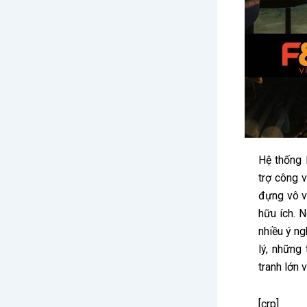
Hệ thống 
trợ công 
đựng vô v
hữu ích. 
nhiều ý ng
lý, những
tranh lớn 
[crp]