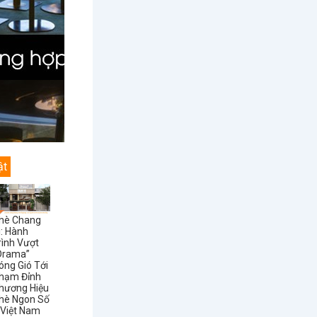
ật
hè Chang
i: Hành
rình Vượt
Drama”
óng Gió Tới
hạm Đỉnh
hương Hiệu
hè Ngon Số
 Việt Nam