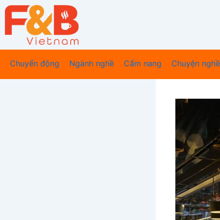
Nhảy
tới
nội
dung
Chuyển động
Ngành nghề
Cẩm nang
Chuyện nghề