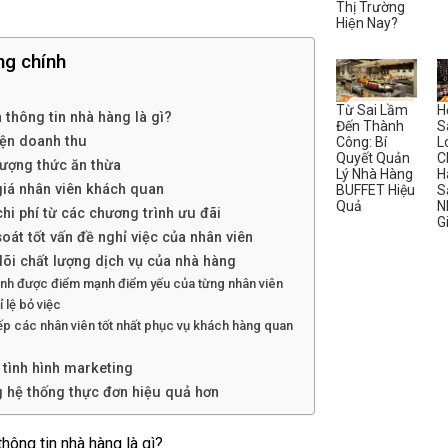
Thị Trường
Hiện Nay?
ng chính
Từ Sai Lầm
H
 thông tin nhà hàng là gì?
Đến Thành
S
hiện doanh thu
Công: Bí
L
Quyết Quản
C
lượng thức ăn thừa
Lý Nhà Hàng
H
giá nhân viên khách quan
BUFFET Hiệu
S
Quả
N
chi phí từ các chương trình ưu đãi
G
oát tốt vấn đề nghỉ việc của nhân viên
dõi chất lượng dịch vụ của nhà hàng
ịnh được điểm mạnh điểm yếu của từng nhân viên
ỉ lệ bỏ việc
p các nhân viên tốt nhất phục vụ khách hàng quan
 tình hình marketing
 hệ thống thực đơn hiệu quả hơn
thông tin nhà hàng là gì?