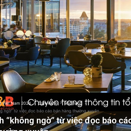
B Việt Nam 2024
Cẩm nang
Vận hành
ông ngờ” từ việc đọc báo cáo bán hàng thường xuyên
ích “không ngờ” từ việc đọc báo cá