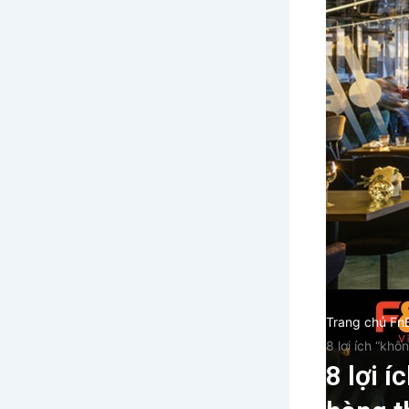
Trang chủ Fn
8 lợi ích “kh
8 lợi 