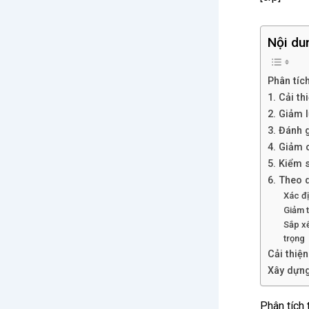
Nội du
Phân tích
1. Cải t
2. Giảm 
3. Đánh 
4. Giảm 
5. Kiểm s
6. Theo 
Xác đ
Giảm t
Sắp xế
trọng
Cải thiện
Xây dựng
Phân tích 