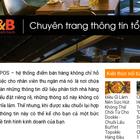
POS – hệ thống điểm bán hàng không chỉ hỗ
Kiến thức nổi b
việc cho nhân viên thu ngân mà nó là nơi chứa
àn những thông tin dữ liệu phân tích nhà hàng
Nếu đặt riêng rẽ, những thông số này không có
Điều Gì Làm
C
Nên Sức Hút
H
hĩa lắm. Thế nhưng, khi được xâu chuỗi lại hợp
Không Thể
T
Chối Từ Cho
“
 thông tin này có thể kể cho bạn cả một bức
Dookki -
S
về tình hình kinh doanh của bạn.
Chuỗi Lẩu
C
Buffet
T
Topokki
C
Hàng Đầu
1