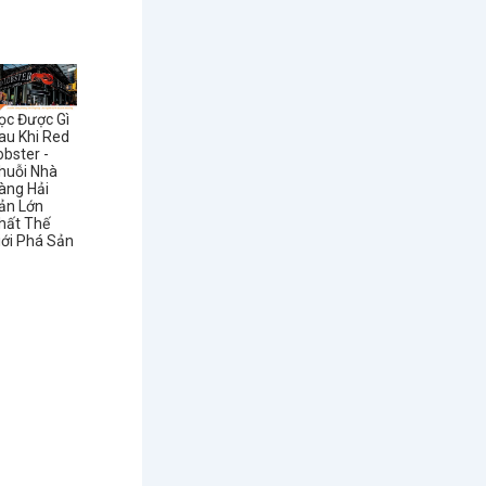
ọc Được Gì
au Khi Red
obster -
huỗi Nhà
àng Hải
ản Lớn
hất Thế
iới Phá Sản