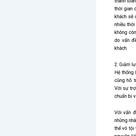
thanh toán
thời gian
khách sẽ 
nhiều thờ
không còn
do vấn đ
khách.
2. Giảm l
Hệ thống 
cũng hỗ t
Với sự trợ
chuẩn bị v
Với vấn đ
những nhân
thể vô tộ