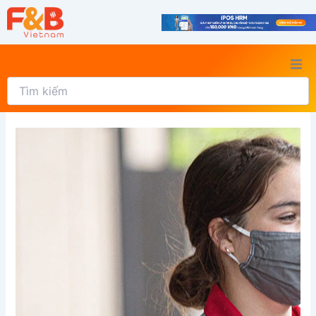
Nhảy
tới
nội
dung
Tìm
Chuyển động
kiếm
Ngành nghề
Cẩm nang
Chuyện nghề
E-magazine
Báo giá