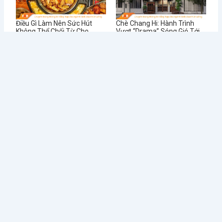
Điều Gì Làm Nên Sức Hút
Chè Chang Hi: Hành Trình
Không Thể Chối Từ Cho
Vượt “Drama” Sóng Gió Tới
Dookki - Chuỗi Lẩu Buffet
Chạm Đỉnh Thương Hiệu Chè
Topokki Hàng Đầu Thị
Ngon Số 1 Việt Nam
Trường Hiện Nay?
Từ Sai Lầm Đến Thành
Học Được Gì Sau Khi Red
Công: Bí Quyết Quản Lý Nhà
Lobster - Chuỗi Nhà Hàng
Hàng BUFFET Hiệu Quả
Hải Sản Lớn Nhất Thế Giới
Phá Sản
Tin tức mới