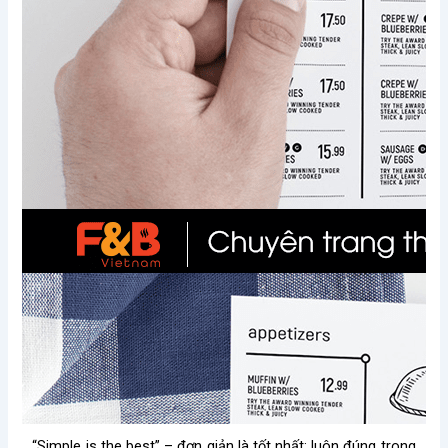
“Simple is the best” – đơn giản là tốt nhất; luôn đúng trong