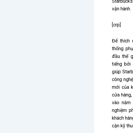
Starbucks
vận hành.
[crp]
Để thích 
thống phụ
đầu thế g
tiếng bởi
giúp Star
công nghệ
mới của 
cửa hàng,
vào năm 2
nghiệm ph
khách hàn
cận kỹ thu