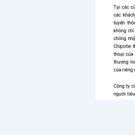
Tại các cử
các khách
tuyến th
không chỉ
chóng nh
Chipotle 
thoại của
thương hi
của riêng 
Công ty c
người tiê
chiếc xe g
một mô h
Kitchen”,
ứng dụng,
Sau đó, đế