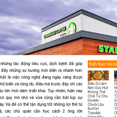
những tác động tiêu cực, dịch bệnh đã góp
Kiến thức nổi b
 đẩy những xu hướng mới diễn ra nhanh hơn.
hất là việc công nghệ đang ngày càng được
ổ biến và rộng rãi, điều mà trước đây chỉ các
Điều Gì Làm
C
Nên Sức Hút
H
u lớn mới dám triển khai. Tuy nhiên, hiện nay
Không Thể
T
Chối Từ Cho
“
 có quy mô nhỏ và vừa cũng cần bắt kịp sự
Dookki -
S
ày. Và để có thể tận dụng tốt những lợi thế từ
Chuỗi Lẩu
C
Buffet
T
ệ, các chủ quán cần học cách 2 ông lớn
Topokki
C