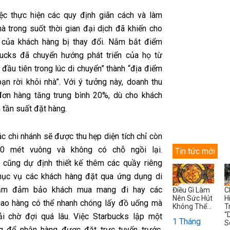
iệc thực hiện các quy định giãn cách và làm
hà trong suốt thời gian đại dịch đã khiến cho
 của khách hàng bị thay đổi. Nắm bắt điểm
bucks đã chuyển hướng phát triển của họ từ
đầu tiên trong lúc di chuyển” thành “địa điểm
ạn rời khỏi nhà”. Với ý tưởng này, doanh thu
ơn hàng tăng trung bình 20%, dù cho khách
 tần suất đặt hàng.
c chi nhánh sẽ được thu hẹp diện tích chỉ còn
0 mét vuông và không có chỗ ngồi lại.
Tin tức mới
 cũng dự định thiết kế thêm các quầy riêng
hục vụ các khách hàng đặt qua ứng dụng di
ằm đảm bảo khách mua mang đi hay các
Điều Gì Làm
C
Nên Sức Hút
H
iao hàng có thể nhanh chóng lấy đồ uống mà
Không Thể...
T
“
i chờ đợi quá lâu. Việc Starbucks lập một
1 Tháng
S
g để nhận hàng được đặt trực tuyến trước,