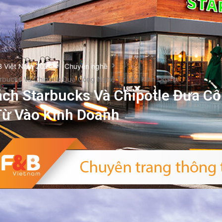
B Việt Nam 2024
Chuyện nghề
rbucks Và Chipotle Đưa Công Nghệ Từ Vào Kinh Doanh
ch Starbucks Và Chipotle Đưa C
ừ Vào Kinh Doanh