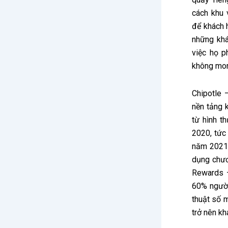
cách khu 
để khách 
những kh
việc họ p
không mo
Chipotle 
nền tảng 
từ hình t
2020, tức
năm 2021,
dụng chươ
Rewards –
60% người
thuật số 
trở nên kh