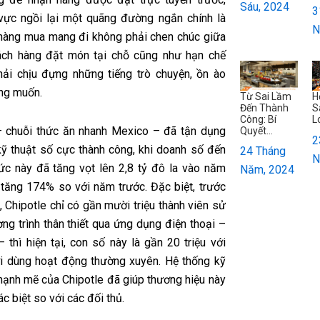
Sáu, 2024
3
vực ngồi lại một quãng đường ngắn chính là
N
hàng mua mang đi không phải chen chúc giữa
ách hàng đặt món tại chỗ cũng như hạn chế
hải chịu đựng những tiếng trò chuyện, ồn ào
ng muốn.
Từ Sai Lầm
H
Đến Thành
S
Công: Bí
L
– chuỗi thức ăn nhanh Mexico – đã tận dụng
Quyết...
2
kỹ thuật số cực thành công, khi doanh số đến
24 Tháng
N
hức này đã tăng vọt lên 2,8 tỷ đô la vào năm
Năm, 2024
 tăng 174% so với năm trước. Đặc biệt, trước
 Chipotle chỉ có gần mười triệu thành viên sử
ng trình thân thiết qua ứng dụng điện thoại –
 thì hiện tại, con số này là gần 20 triệu với
 dùng hoạt động thường xuyên. Hệ thống kỹ
mạnh mẽ của Chipotle đã giúp thương hiệu này
ác biệt so với các đối thủ.