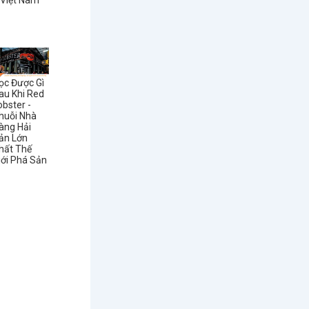
 Việt Nam
ọc Được Gì
au Khi Red
obster -
huỗi Nhà
àng Hải
ản Lớn
hất Thế
iới Phá Sản