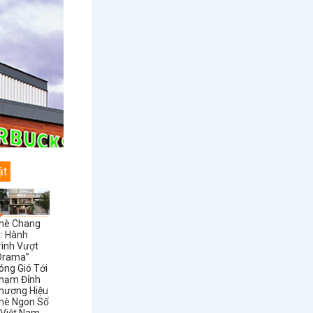
ật
hè Chang
i: Hành
rình Vượt
Drama”
óng Gió Tới
hạm Đỉnh
hương Hiệu
hè Ngon Số