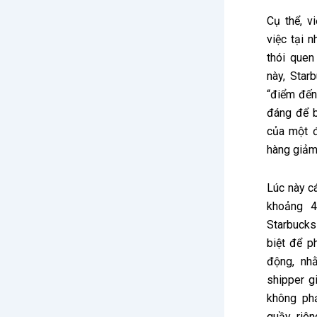
Cụ thể, v
việc tại n
thói quen
này, Star
“điểm đến 
đáng để b
của một đ
hàng giảm
Lúc này cá
khoảng 4
Starbucks
biệt để p
động, nh
shipper g
không phả
quầy riên