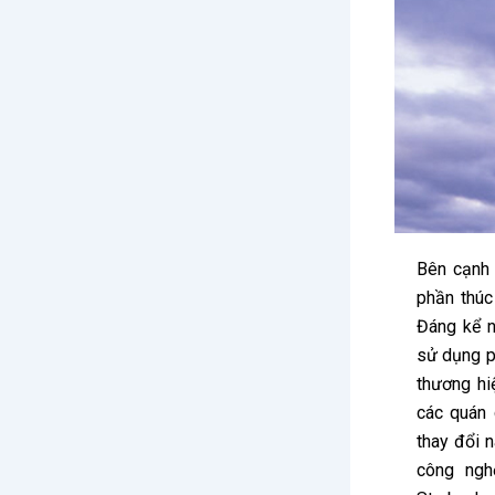
Bên cạnh 
phần thúc
Đáng kể n
sử dụng ph
thương hiệ
các quán
thay đổi n
công ngh