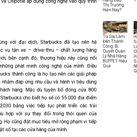
Hàng Đầu
1
 và Chipotle áp dụng công nghệ vào quy trình
Thị Trường
Hiện Nay?
Từ Sai Lầm
H
Đến Thành
S
ứng với đại dịch, Starbucks đã tạo nên hệ
Công: Bí
L
c vụ tận xe – drive-thru – chất lượng hàng
Quyết Quản
C
Lý Nhà Hàng
H
iới, bên cạnh đó, thương hiệu này cũng nổi
BUFFET Hiệu
S
 những phát minh công nghệ của mình. Điều
Quả
N
G
bucks thành công là họ tạo nên các giải pháp
 nhằm đáp ứng nhu cầu và hành vi tiêu dùng
khách hàng. Mặc dù tuyên bố đóng cửa 800
 Starbucks cho biết họ sẽ có 55.000 địa điểm
030 bằng việc tiếp tục phát triển các trải
ù hợp với sự thay đổi trong thói quen của
g. Họ cũng đặt mục tiêu mở rộng phạm vi tiếp
ật số tại các cửa hàng của mình.