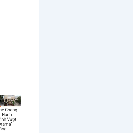
hè Chang
i: Hành
rình Vượt
Drama”
óng...