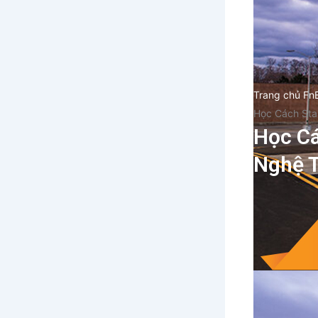
Trang chủ Fn
Học Cách Sta
Học Cá
Nghệ T