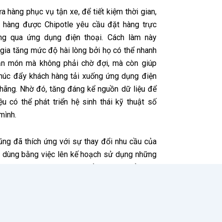
a hàng phục vụ tận xe, để tiết kiệm thời gian,
 hàng được Chipotle yêu cầu đặt hàng trực
ông qua ứng dụng điện thoại. Cách làm này
 gia tăng mức độ hài lòng bởi họ có thể nhanh
ận món mà không phải chờ đợi, mà còn giúp
thúc đẩy khách hàng tải xuống ứng dụng điện
 hãng. Nhờ đó, tăng đáng kể nguồn dữ liệu để
ệu có thể phát triển hệ sinh thái kỹ thuật số
mình.
ũng đã thích ứng với sự thay đổi nhu cầu của
u dùng bằng việc lên kế hoạch sử dụng những
iao hàng tự lái. Chipotle đồng thời triển khai
- Advertism
ình cửa hàng mới có tên “Chipotle Digital
 nơi mà khách hàng phải đặt hàng trước qua
 trang web hoặc giao hàng của bên thứ ba.
n lấy thức ăn tại khu vực sảnh đợi được thiết