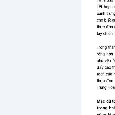
Tại Trung
kết hợp 
bánh trứn
cho biết 
thực đơn 
tây chiên 
Trong thá
rộng hơn
phú về dữ
đẩy các t
toàn của 
thực đơn
Trung Hoa 
Mặc dù t
trong ha
cũng tăn