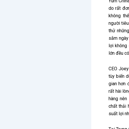
Yum China
do rất đơ
không thể
người tiê
thử những
sắm ngày 
lợi không
lớn đều có
CEO Joey 
tùy biến d
gian hơn 
rất hài lò
hàng nên 
chất thải
suất lợi n