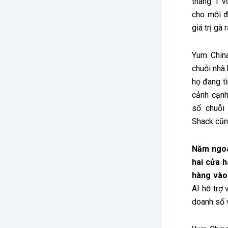
tháng 1 v
cho mỗi đ
giá trị gà
Yum China
chuỗi nhà 
họ đang tì
cảnh cạnh
số chuỗi
Shack cũn
Năm ngoá
hai cửa 
hàng vào
AI hỗ trợ 
doanh số v