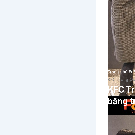
Trang chủ Fn
KFC Trung Quố
KFC Tr
bằng t