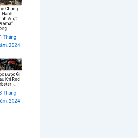
hè Chang
i: Hành
rình Vượt
Drama”
óng...
1 Tháng
ăm, 2024
ọc Được Gì
au Khi Red
obster -...
3 Tháng
ăm, 2024