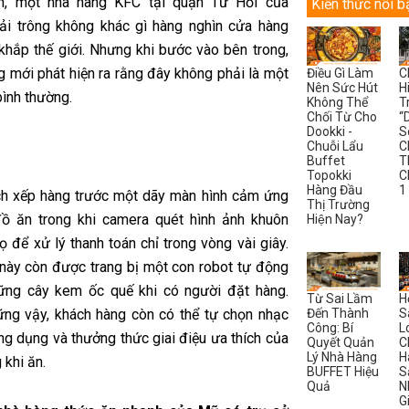
ìn, một nhà hàng KFC tại quận Từ Hối của
Kiến thức nổi b
i trông không khác gì hàng nghìn cửa hàng
 khắp thế giới. Nhưng khi bước vào bên trong,
g mới phát hiện ra rằng đây không phải là một
Điều Gì Làm
C
Nên Sức Hút
H
bình thường.
Không Thể
T
Chối Từ Cho
“
Dookki -
S
Chuỗi Lẩu
C
Buffet
T
Topokki
C
Hàng Đầu
1
h xếp hàng trước một dãy màn hình cảm ứng
Thị Trường
ồ ăn trong khi camera quét hình ảnh khuôn
Hiện Nay?
 để xử lý thanh toán chỉ trong vòng vài giây.
này còn được trang bị một con robot tự động
ững cây kem ốc quế khi có người đặt hàng.
Từ Sai Lầm
H
Đến Thành
S
ng vậy, khách hàng còn có thể tự chọn nhạc
Công: Bí
L
ng dụng và thưởng thức giai điệu ưa thích của
Quyết Quản
C
Lý Nhà Hàng
H
 khi ăn.
BUFFET Hiệu
S
Quả
N
G