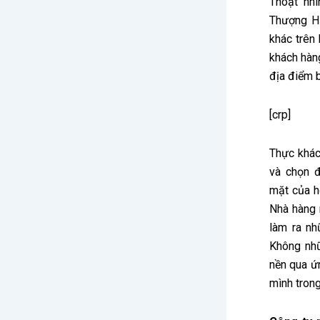
Thoạt nh
Thượng Hả
khác trên
khách hàn
địa điểm 
[crp]
Thực khác
và chọn đ
mặt của họ
Nhà hàng 
làm ra nh
Không nhữ
nền qua ứ
mình trong