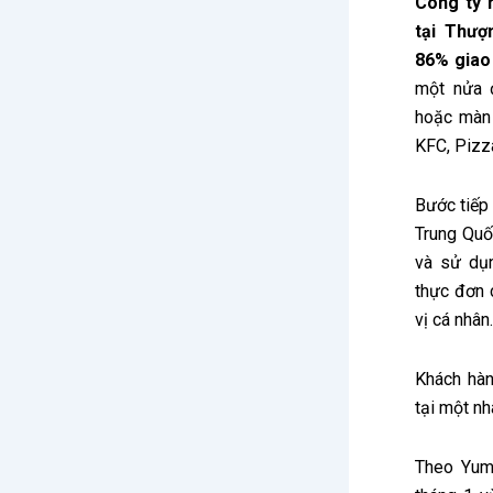
Công ty 
tại Thượ
86% giao
một nửa 
hoặc màn 
KFC, Pizza
Bước tiếp 
Trung Quố
và sử dụn
thực đơn 
vị cá nhân.
Khách hà
tại một n
Theo Yum