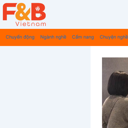
Nhảy
tới
nội
dung
Chuyển động
Ngành nghề
Cẩm nang
Chuyện nghề