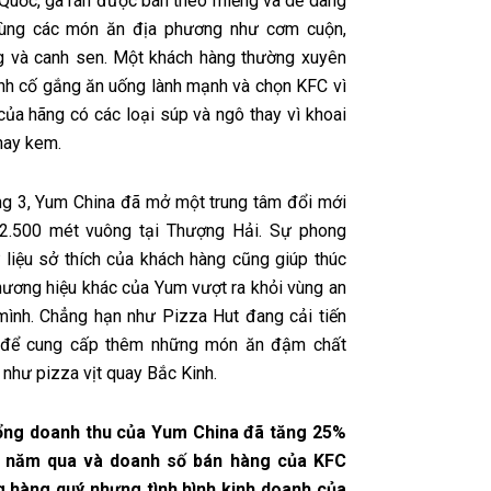
 Quốc, gà rán được bán theo miếng và dễ dàng
cùng các món ăn địa phương như cơm cuộn,
g và canh sen. Một khách hàng thường xuyên
anh cố gắng ăn uống lành mạnh và chọn KFC vì
của hãng có các loại súp và ngô thay vì khoai
hay kem.
ng 3, Yum China đã mở một trung tâm đổi mới
 2.500 mét vuông tại Thượng Hải. Sự phong
 liệu sở thích của khách hàng cũng giúp thúc
hương hiệu khác của Yum vượt ra khỏi vùng an
mình. Chẳng hạn như Pizza Hut đang cải tiến
 để cung cấp thêm những món ăn đậm chất
như pizza vịt quay Bắc Kinh.
ổng doanh thu của Yum China đã tăng 25%
i năm qua và doanh số bán hàng của KFC
g hàng quý nhưng tình hình kinh doanh của