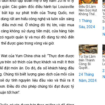
 tách khỏi tập đoàn mẹ ở Mỹ năm 2016 vì lý
n giản: Các giám đốc điều hành tại Louisville
Điều Gì Làm
C
Nên Sức Hút
H
 bắt kịp sự phát triển của Trung Quốc, nơi
Không Thể...
T
“
u dùng rất am hiểu công nghệ và luôn sẵn sàng
1 Tháng
S
 điều mới mẻ. Ở những đô thị lớn, việc mua
Sáu, 2024
3
càng không sử dụng tiền mặt, cửa hàng tiện
N
 có người quản lý và mọi đồ dùng từ nhỏ đến
 thể được giao trong vòng vài giờ.
Wat của Yum China chia sẻ: “Thực đơn được
Từ Sai Lầm
H
Đến Thành
S
ựa trên sở thích của thực khách và mất ít thời
Công: Bí
L
Quyết...
để đặt món ăn. Do đó, đa số khách hàng đều
2
ng. Chúng tôi biết lượng giao dịch của mỗi cửa
24 Tháng
N
sẽ dự tính nguyên liệu đầu vào và thải ra ít
Năm, 2024
 hơn. Điều đó cho phép chúng tôi đạt được tỷ
huận tốt hơn”.