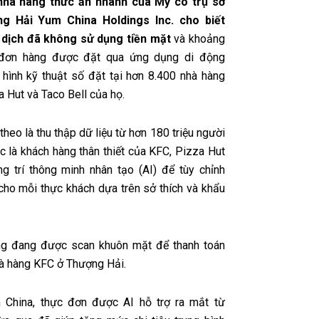
nhà hàng thức ăn nhanh của Mỹ có trụ sở
ng Hải Yum China Holdings Inc. cho biết
 dịch đã không sử dụng tiền mặt
và khoảng
đơn hàng được đặt qua ứng dụng di động
hình kỹ thuật số đặt tại hơn 8.400 nhà hàng
 Hut và Taco Bell của họ.
theo là thu thập dữ liệu từ hơn 180 triệu người
c là khách hàng thân thiết của KFC, Pizza Hut
g trí thông minh nhân tạo (AI) để tùy chỉnh
cho mỗi thực khách dựa trên sở thích và khẩu
ng đang được scan khuôn mặt để thanh toán
hà hàng KFC ở Thượng Hải.
 China, thực đơn được AI hỗ trợ ra mắt từ