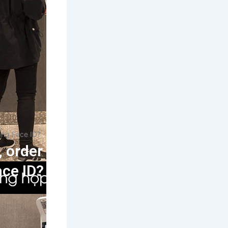
ằng Face ID?
 order
ace ID?