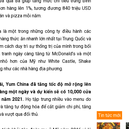
ừa qua đã giúp tăng mức chi tiêu trung bình
ơn hàng lên 1%, tương đương 840 triệu USD
 rán và pizza mỗi năm.
 là một trong những công ty điều hành các
hàng thức ăn nhanh lớn nhất tại Trung Quốc và
m cách duy trì sự thống trị của mình trong bối
 tranh ngày càng tăng từ McDonald’s và một
 nhỏ hơn của Mỹ như White Castle, Shake
g như các nhà hàng địa phương.
i, Yum China đã tăng tốc độ mở rộng lên
hàng một ngày và dự kiến sẽ có 10,000 cửa
 năm 2021.
Họ tập trung nhiều vào menu do
và tăng tự động hóa để cắt giảm chi phí, tăng
à vượt qua đối thủ.
Tin tức mới