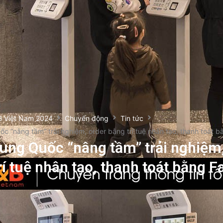
B Việt Nam 2024
Chuyển động
Tin tức
c “nâng tầm” trải nghiệm, order bằng trí tuệ nhân tạo, thanh toát b
ung Quốc “nâng tầm” trải nghiệm,
rí tuệ nhân tạo, thanh toát bằng F