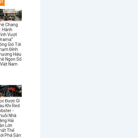
ật
hè Chang
i: Hành
rình Vượt
Drama”
óng Gió Tới
hạm Đỉnh
hương Hiệu
hè Ngon Số
 Việt Nam
ọc Được Gì
au Khi Red
obster -
huỗi Nhà
àng Hải
ản Lớn
hất Thế
iới Phá Sản