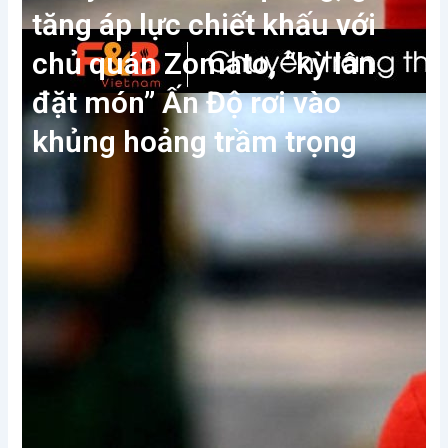
tăng áp lực chiết khấu với
chủ quán Zomato, “kỳ lân
đặt món” Ấn Độ rơi vào
khủng hoảng trầm trọng