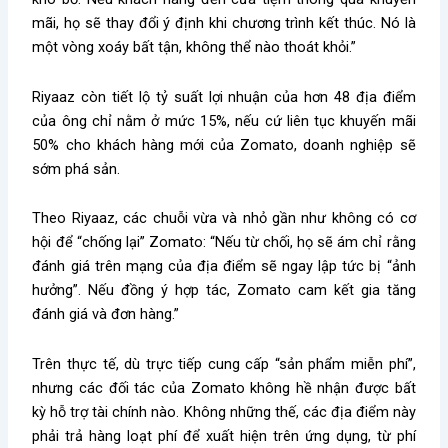
mãi, họ sẽ thay đổi ý định khi chương trình kết thúc. Nó là
một vòng xoáy bất tận, không thể nào thoát khỏi.”
Riyaaz còn tiết lộ tỷ suất lợi nhuận của hơn 48 địa điểm
của ông chỉ nằm ở mức 15%, nếu cứ liên tục khuyến mãi
50% cho khách hàng mới của Zomato, doanh nghiệp sẽ
sớm phá sản.
Theo Riyaaz, các chuỗi vừa và nhỏ gần như không có cơ
hội để “chống lại” Zomato: “Nếu từ chối, họ sẽ ám chỉ rằng
đánh giá trên mạng của địa điểm sẽ ngay lập tức bị “ảnh
hưởng”. Nếu đồng ý hợp tác, Zomato cam kết gia tăng
đánh giá và đơn hàng.”
Trên thực tế, dù trực tiếp cung cấp “sản phẩm miễn phí”,
nhưng các đối tác của Zomato không hề nhận được bất
kỳ hỗ trợ tài chính nào. Không những thế, các địa điểm này
phải trả hàng loạt phí để xuất hiện trên ứng dụng, từ phí