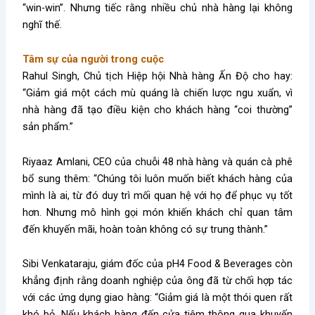
“win-win”. Nhưng tiếc rằng nhiều chủ nhà hàng lại không
nghĩ thế.
Tâm sự của người trong cuộc
Rahul Singh, Chủ tịch Hiệp hội Nhà hàng Ấn Độ cho hay:
“Giảm giá một cách mù quáng là chiến lược ngu xuẩn, vì
nhà hàng đã tạo điều kiện cho khách hàng “coi thường”
sản phẩm.”
Riyaaz Amlani, CEO của chuỗi 48 nhà hàng và quán cà phê
bổ sung thêm: “Chúng tôi luôn muốn biết khách hàng của
mình là ai, từ đó duy trì mối quan hệ với họ để phục vụ tốt
hơn. Nhưng mô hình gọi món khiến khách chỉ quan tâm
đến khuyến mãi, hoàn toàn không có sự trung thành.”
Sibi Venkataraju, giám đốc của pH4 Food & Beverages còn
khẳng định rằng doanh nghiệp của ông đã từ chối hợp tác
với các ứng dụng giao hàng: “Giảm giá là một thói quen rất
khó bỏ. Nếu khách hàng đến cửa tiệm thông qua khuyến