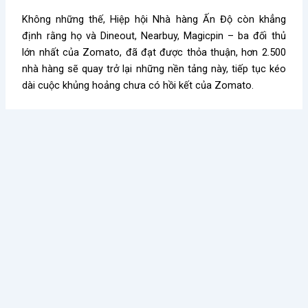
Không những thế, Hiệp hội Nhà hàng Ấn Độ còn khẳng
định rằng họ và Dineout, Nearbuy, Magicpin – ba đối thủ
lớn nhất của Zomato, đã đạt được thỏa thuận, hơn 2.500
nhà hàng sẽ quay trở lại những nền tảng này, tiếp tục kéo
dài cuộc khủng hoảng chưa có hồi kết của Zomato.
*Tên bài viết đã được thay đổi
Kiến thức nổi bật
Điều Gì Làm Nên Sức Hút
Chè Chang Hi: Hành Trình
Không Thể Chối Từ Cho
Vượt “Drama” Sóng Gió Tới
Dookki - Chuỗi Lẩu Buffet
Chạm Đỉnh Thương Hiệu Chè
Topokki Hàng Đầu Thị
Ngon Số 1 Việt Nam
Trường Hiện Nay?