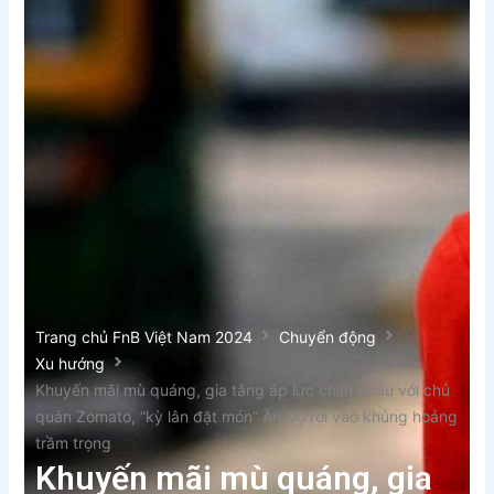
Trang chủ FnB Việt Nam 2024
Chuyển động
Xu hướng
Khuyến mãi mù quáng, gia tăng áp lực chiết khấu với chủ
quán Zomato, “kỳ lân đặt món” Ấn Độ rơi vào khủng hoảng
trầm trọng
Khuyến mãi mù quáng, gia