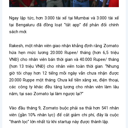
Ngay lập tức, hơn 3.000 tài xế tại Mumbai và 3.000 tài xế
tại Bengaluru đã đồng loạt “tắt app” để phản đối chính
sách mới.
Rakesh, một nhân viên giao nhận khẳng định rằng Zomato
hứa hẹn mức lương 20.000 Rupee/ tháng (hơn 6,5 triệu
VNĐ) cho nhân viên bán thời gian và 40.000 Rupee/ tháng
(hơn 13 triệu VNĐ) cho nhân viên toàn thời gian. “Nhưng
giờ tôi chạy hơn 12 tiếng mỗi ngày vẫn chưa nhận được
20.000 Ruppe một tháng. Chưa kể tiền xăng xe, điện thoại,
các công ty khác đều tăng lương cho nhân viên làm lâu
năm, tại sao Zomato lại làm ngược lại?”
Vào đầu tháng 9, Zomato buộc phải sa thải hơn 541 nhân
viên (gần 10% nhân lực) để cắt giảm chi phí, đây là cuộc
“thanh lọc” lớn nhất từ khi startup này được thành lập.