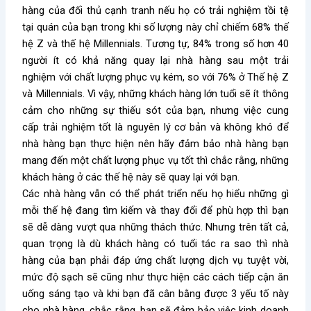
hàng của đối thủ cạnh tranh nếu họ có trải nghiệm tồi tệ
tại quán của bạn trong khi số lượng này chỉ chiếm 68% thế
hệ Z và thế hệ Millennials. Tương tự, 84% trong số hơn 40
người ít có khả năng quay lại nhà hàng sau một trải
nghiệm với chất lượng phục vụ kém, so với 76% ở Thế hệ Z
và Millennials. Vì vậy, những khách hàng lớn tuổi sẽ ít thông
cảm cho những sự thiếu sót của bạn, nhưng việc cung
cấp trải nghiệm tốt là nguyên lý cơ bản và không khó để
nhà hàng bạn thực hiện nên hãy đảm bảo nhà hàng bạn
mang đến một chất lượng phục vụ tốt thì chắc rằng, những
khách hàng ở các thế hệ này sẽ quay lại với bạn.
Các nhà hàng vẫn có thể phát triển nếu họ hiểu những gì
mỗi thế hệ đang tìm kiếm và thay đổi để phù hợp thì bạn
sẽ dễ dàng vượt qua những thách thức. Nhưng trên tất cả,
quan trọng là dù khách hàng có tuổi tác ra sao thì nhà
hàng của bạn phải đáp ứng chất lượng dịch vụ tuyệt vời,
mức độ sạch sẽ cũng như thực hiện các cách tiếp cận ăn
uống sáng tạo và khi bạn đã cân bằng được 3 yếu tố này
cho nhà hàng, chắc rằng, bạn sẽ đảm bảo việc kinh doanh