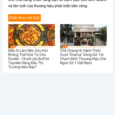
và tên tuổi của thương hiệu phát triển bền vững.
Kiến thức nổi bật
Điều Gì Làm Nên Sức Hút
Chè Chang Hi: Hành Trình
Không Thể Chối Từ Cho
Vượt “Drama” Sóng Gió Tới
Dookki - Chuỗi Lẩu Buffet
Chạm Đỉnh Thương Hiệu Chè
Topokki Hàng Đầu Thị
Ngon Số 1 Việt Nam
Trường Hiện Nay?
Từ Sai Lầm Đến Thành
Học Được Gì Sau Khi Red
Công: Bí Quyết Quản Lý Nhà
Lobster - Chuỗi Nhà Hàng
Hàng BUFFET Hiệu Quả
Hải Sản Lớn Nhất Thế Giới