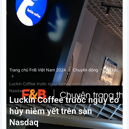
Xem thêm
Trang chủ FnB Việt Nam 2024
Chuyển động
Tin tức
Luckin Coffee trước nguy cơ hủy niêm yết trên sàn
Nasdaq
Luckin Coffee trước nguy cơ
hủy niêm yết trên sàn
Nasdaq