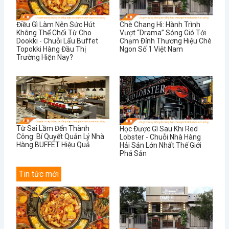
Điều Gì Làm Nên Sức Hút
Chè Chang Hi: Hành Trình
Không Thể Chối Từ Cho
Vượt “Drama” Sóng Gió Tới
Dookki - Chuỗi Lẩu Buffet
Chạm Đỉnh Thương Hiệu Chè
Topokki Hàng Đầu Thị
Ngon Số 1 Việt Nam
Trường Hiện Nay?
Từ Sai Lầm Đến Thành
Học Được Gì Sau Khi Red
Công: Bí Quyết Quản Lý Nhà
Lobster - Chuỗi Nhà Hàng
Hàng BUFFET Hiệu Quả
Hải Sản Lớn Nhất Thế Giới
Phá Sản
Tin tức mới