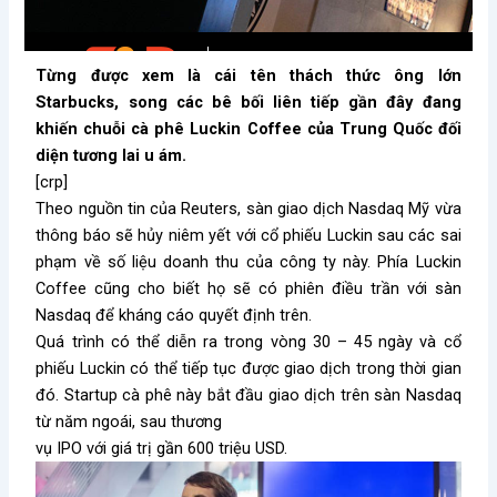
Từng được xem là cái tên thách thức ông lớn
Starbucks, song các bê bối liên tiếp gần đây đang
khiến chuỗi cà phê Luckin Coffee của Trung Quốc đối
diện tương lai u ám.
[crp]
Theo nguồn tin của Reuters, sàn giao dịch Nasdaq Mỹ vừa
thông báo sẽ hủy niêm yết với cổ phiếu Luckin sau các sai
phạm về số liệu doanh thu của công ty này. Phía Luckin
Coffee cũng cho biết họ sẽ có phiên điều trần với sàn
Nasdaq để kháng cáo quyết định trên.
Quá trình có thể diễn ra trong vòng 30 – 45 ngày và cổ
phiếu Luckin có thể tiếp tục được giao dịch trong thời gian
đó. Startup cà phê này bắt đầu giao dịch trên sàn Nasdaq
từ năm ngoái, sau thương
vụ IPO với giá trị gần 600 triệu USD.