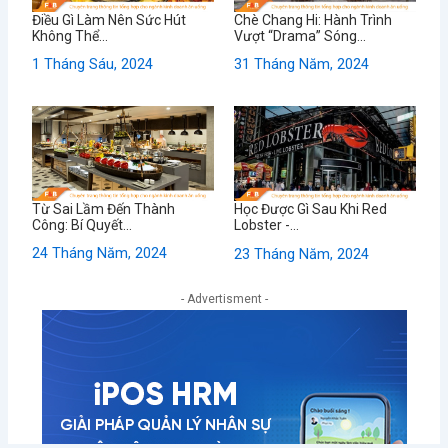
Điều Gì Làm Nên Sức Hút
Chè Chang Hi: Hành Trình
Không Thể...
Vượt “Drama” Sóng...
1 Tháng Sáu, 2024
31 Tháng Năm, 2024
Từ Sai Lầm Đến Thành
Học Được Gì Sau Khi Red
Công: Bí Quyết...
Lobster -...
24 Tháng Năm, 2024
23 Tháng Năm, 2024
- Advertisment -