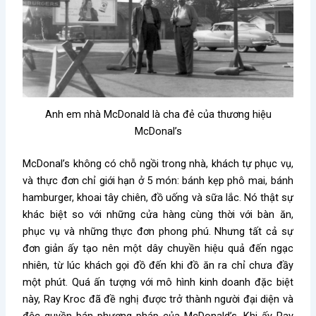
Anh em nhà McDonald là cha đẻ của thương hiệu
McDonal’s
McDonal’s không có chỗ ngồi trong nhà, khách tự phục vụ,
và thực đơn chỉ giới hạn ở 5 món: bánh kẹp phô mai, bánh
hamburger, khoai tây chiên, đồ uống và sữa lắc. Nó thật sự
khác biệt so với những cửa hàng cùng thời với bàn ăn,
phục vụ và những thực đơn phong phú. Nhưng tất cả sự
đơn giản ấy tạo nên một dây chuyền hiệu quả đến ngạc
nhiên, từ lúc khách gọi đồ đến khi đồ ăn ra chỉ chưa đầy
một phút. Quá ấn tượng với mô hình kinh doanh đặc biệt
này, Ray Kroc đã đề nghị được trở thành người đại diện và
độc quyền bán phương pháp của McDonald’s. Khi ấy Ray