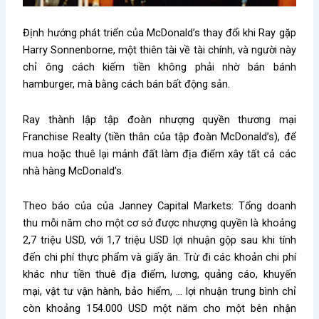
Định hướng phát triển của McDonald’s thay đổi khi Ray gặp
Harry Sonnenborne, một thiên tài về tài chính, và người này
chỉ ông cách kiếm tiền không phải nhờ bán bánh
hamburger, mà bằng cách bán bất động sản.
Ray thành lập tập đoàn nhượng quyền thương mại
Franchise Realty (tiền thân của tập đoàn McDonald’s), để
mua hoặc thuê lại mảnh đất làm địa điểm xây tất cả các
nhà hàng McDonald’s.
Theo báo của của Janney Capital Markets: Tổng doanh
thu mỗi năm cho một cơ sở được nhượng quyền là khoảng
2,7 triệu USD, với 1,7 triệu USD lợi nhuận gộp sau khi tính
đến chi phí thực phẩm và giấy ăn. Trừ đi các khoản chi phí
khác như tiền thuê địa điểm, lương, quảng cáo, khuyến
mại, vật tư vận hành, bảo hiểm, … lợi nhuận trung bình chỉ
còn khoảng 154.000 USD một năm cho một bên nhận