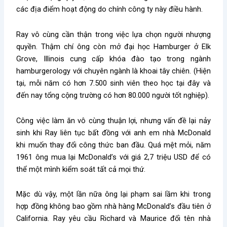
các địa điểm hoạt động do chính công ty này điều hành.
Ray
vô cùng cần thận
trong việc lựa chọn người nhượng
quyền. Thậm chí ông còn
mở đại học Hamburger ở Elk
Grove, Illinois cung cấp khóa đào tạo trong ngành
hamburgerology với chuyên ngành là khoai tây chiên.
(Hiện
tại, mỗi năm có hơn 7.500 sinh viên theo học tại đây và
đến nay tổng cộng trường có hơn 80.000 người tốt nghiệp).
Công việc làm ăn vô cùng thuận lợi, nhưng vấn đề lại nảy
sinh khi Ray liên tục bất đồng với anh em nhà McDonald
khi muốn thay đổi công thức ban đầu. Quá mệt mỏi, năm
1961 ông mua lại McDonald’s với giá 2,7 triệu USD để có
thể một mình kiểm soát tất cả mọi thứ.
Mặc dù vậy, một lần nữa ông lại phạm sai lầm khi trong
hợp đồng
không bao gồm nhà hàng McDonald’s đầu tiên ở
California. Ray yêu cầu Richard và Maurice đổi tên nhà