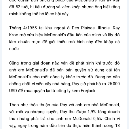
đã 52 tuổi, bị tiểu đường và viêm khớp nhưng ông biết rằng
mình không thể bỏ lỡ cơ hội này.
Tháng 4/1955 tại khu ngoại ô Des Plaines, Illinois, Ray
Kroc mở cửa hiệu McDonald’s đầu tiên của mình và lấy đó
làm chuẩn mực để giới thiệu mô hình này đến khắp cả
nước.
Cũng trong giai đoạn này, vấn đề phát sinh khi trước đó
anh em McDonald’s đã bán bản quyền sử dụng cái tên
McDonald’s cho một công ty khác trước đó. Đang nợ nần
chồng chất vì việc xây nhà hàng, Ray giờ phải bỏ ra 25.000
USD để mua quyền lại từ công ty kem Frejlack.
Theo như thỏa thuận của Ray với anh em nhà McDonald,
với mỗi vụ nhượng quyền, Ray thu được 1,9% tổng doanh
thu nhưng phải trả cho anh em McDonald 0,5%. Chính vì
vậy, ngay trong năm đầu tiên dù thực hiện thành công 18