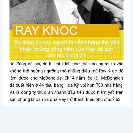
Dù đúng dù sai, dù bị chỉ trích như thế nào người ta vẫn
không thể ngừng ngưỡng mộ những điều mà Ray Kroc đã
làm được cho McDonald’s. Chỉ 4 năm lèo lái, McDonald’s
đã xuất hiện ở 44 tiểu bang Hoa Kỳ với hơn 700 nhà hàng.
Và là công ty thức ăn nhanh đầu tiên được niêm yết trên
sàn chứng khoán và đưa Ray trở thành triệu phú ở tuổi 63.
Vào những năm 1970, McDonald’s là công ty cung cấp
thực phẩm lớn nhất ở Mỹ. Khi ông qua đời ngày 14/1/1984,
trung bình cứ 17 giờ một nhà hàng McDonald’s mới lại mọc