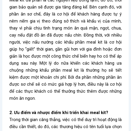
gian bảo quản sẽ được gia tăng đáng kể. Bên cạnh đó, với
phần ăn sơ chế, đây là cơ hội để khách hàng được tự ý
nêm nếm gia vị theo đúng sở thích và khẩu vị của mình,
thay vì phải chịu tình trạng món ăn quá mặn, ngọt, chua,
cay nếu đặt đồ ăn đã được nấu chín. Đồng thời, với nhiều
người, việc nấu nướng các khẩu phần meal kit là cơ hội
giúp họ “giết” thời gian, gần gũi hơn với gia đình hoặc đơn
giản là học được một công thức chế biến hay ho có thể áp
dụng sau này. Một lý do nữa khiến các khách hàng ưa
chuộng những khẩu phần meal kit là thường họ sẽ tiết
kiệm được một khoản chi phí. Bởi đa phần những phần ăn
được sơ chế sẽ có mức giá hợp lý hơn, điều này là cơ hội
để các thực khách có thể thưởng thức thêm được những
món ăn ngon.
2. Ưu điểm và nhược điểm khi triển khai meal kit?
Trong thời gian căng thẳng, việc có thể duy trì hoạt động là
điều cần thiết, do đó, các thương hiệu có tên tuổi lựa chọn