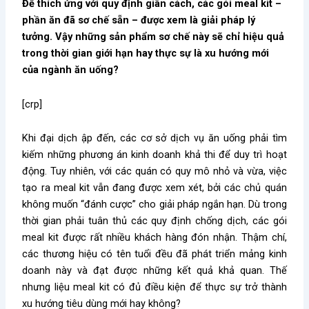
Để thích ứng với quy định giãn cách, các gói meal kit –
phần ăn đã sơ chế sẵn – được xem là giải pháp lý
tưởng. Vậy những sản phẩm sơ chế này sẽ chỉ hiệu quả
trong thời gian giới hạn hay thực sự là xu hướng mới
của ngành ăn uống?
[crp]
Khi đại dịch ập đến, các cơ sở dịch vụ ăn uống phải tìm
kiếm những phương án kinh doanh khả thi để duy trì hoạt
động. Tuy nhiên, với các quán có quy mô nhỏ và vừa, việc
tạo ra meal kit vẫn đang được xem xét, bởi các chủ quán
không muốn “đánh cược” cho giải pháp ngắn hạn. Dù trong
thời gian phải tuân thủ các quy định chống dịch, các gói
meal kit được rất nhiều khách hàng đón nhận. Thậm chí,
các thương hiệu có tên tuổi đều đã phát triển mảng kinh
doanh này và đạt được những kết quả khả quan. Thế
nhưng liệu meal kit có đủ điều kiện để thực sự trở thành
xu hướng tiêu dùng mới hay không?