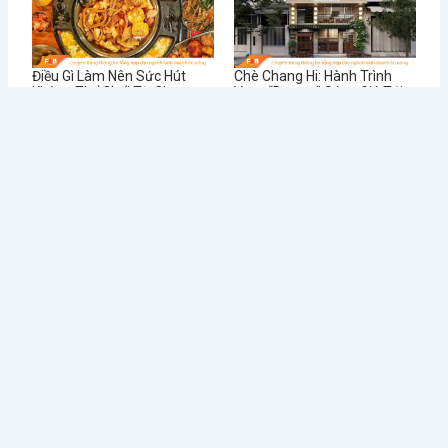
Điều Gì Làm Nên Sức Hút
Chè Chang Hi: Hành Trình
Không Thể Chối Từ Cho
Vượt “Drama” Sóng Gió Tới
Dookki - Chuỗi Lẩu Buffet
Chạm Đỉnh Thương Hiệu Chè
Topokki Hàng Đầu Thị
Ngon Số 1 Việt Nam
Trường Hiện Nay?
Từ Sai Lầm Đến Thành
Học Được Gì Sau Khi Red
Công: Bí Quyết Quản Lý Nhà
Lobster - Chuỗi Nhà Hàng
Hàng BUFFET Hiệu Quả
Hải Sản Lớn Nhất Thế Giới
Phá Sản
Tin tức mới