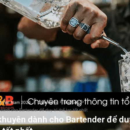
B Việt Nam 2024
Cẩm nang
Bar/bếp
 dành cho Bartender để duy trì thể lực tốt nhất
 khuyên dành cho Bartender để duy