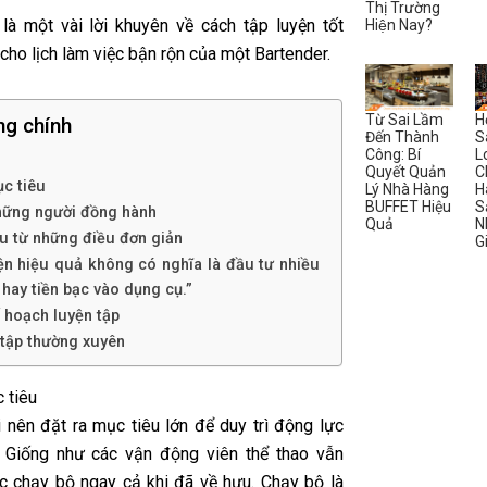
Thị Trường
là một vài lời khuyên về cách tập luyện tốt
Hiện Nay?
cho lịch làm việc bận rộn của một Bartender.
Từ Sai Lầm
H
ng chính
Đến Thành
S
Công: Bí
L
Quyết Quản
C
ục tiêu
Lý Nhà Hàng
H
BUFFET Hiệu
S
hững người đồng hành
Quả
N
ầu từ những điều đơn giản
G
ện hiệu quả không có nghĩa là đầu tư nhiều
n hay tiền bạc vào dụng cụ.”
ế hoạch luyện tập
 tập thường xuyên
 tiêu
 nên đặt ra mục tiêu lớn để duy trì động lực
. Giống như các vận động viên thể thao vẫn
iệc chạy bộ ngay cả khi đã về hưu. Chạy bộ là