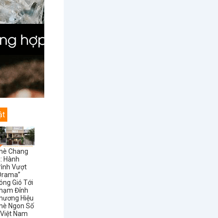
ật
hè Chang
i: Hành
rình Vượt
Drama”
óng Gió Tới
hạm Đỉnh
hương Hiệu
hè Ngon Số
 Việt Nam