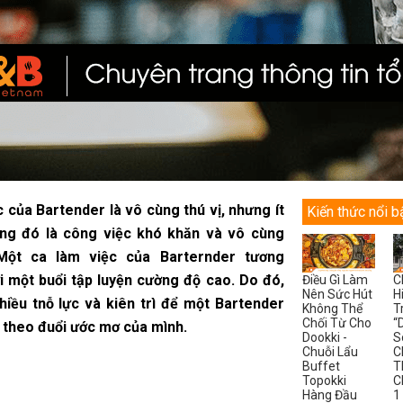
 của Bartender là vô cùng thú vị, nhưng ít
Kiến thức nổi b
rằng đó là công việc khó khăn và vô cùng
Một ca làm việc của Barternder tương
i một buổi tập luyện cường độ cao. Do đó,
Điều Gì Làm
C
Nên Sức Hút
H
hiều tnỗ lực và kiên trì để một Bartender
Không Thể
T
Chối Từ Cho
“
 theo đuổi ước mơ của mình.
Dookki -
S
Chuỗi Lẩu
C
Buffet
T
Topokki
C
Hàng Đầu
1