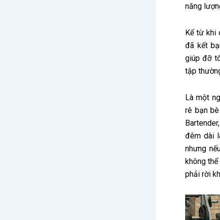
năng lượng
Kể từ khi
đã kết bạ
giúp đỡ t
tập thườn
Là một ng
rê bạn bè
Bartende
đêm dài l
nhưng nếu
không thể 
phải rời k