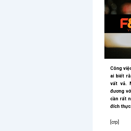
Công việc
ai biết 
vất vả. 
đương vớ
cần rất n
đích thực
[crp]