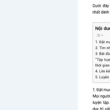
Dưới đây 
nhất dành 
Nội du
1. Đặt m
2. Tìm n
3. Bắt đ
“Tập luy
thời gia
4. Lên k
5. Luyện
1. Đặt mục
Mọi người
luyện tập
duy trì v