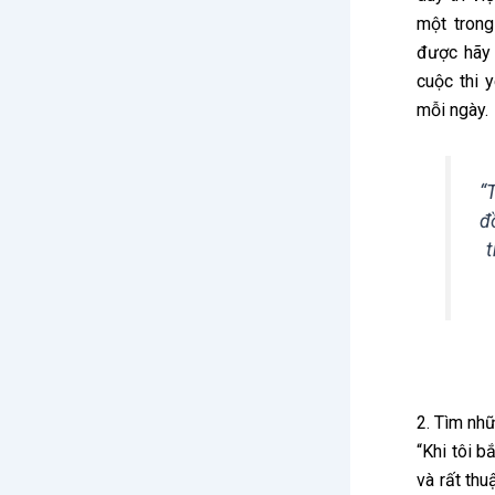
một trong
được hãy 
cuộc thi 
mỗi ngày.
“
đ
t
2. Tìm nh
“Khi tôi 
và rất th