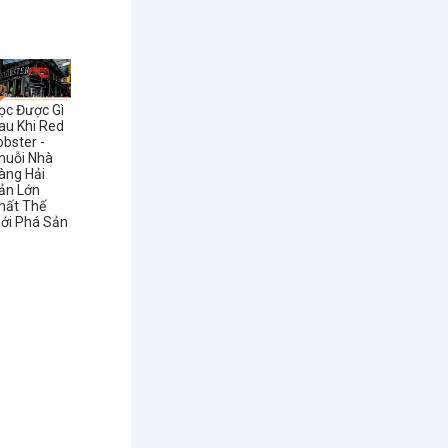
ọc Được Gì
au Khi Red
obster -
huỗi Nhà
àng Hải
ản Lớn
hất Thế
iới Phá Sản