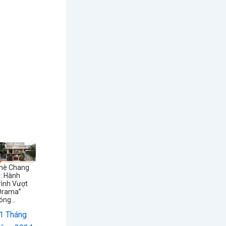
hè Chang
i: Hành
rình Vượt
Drama”
óng...
1 Tháng