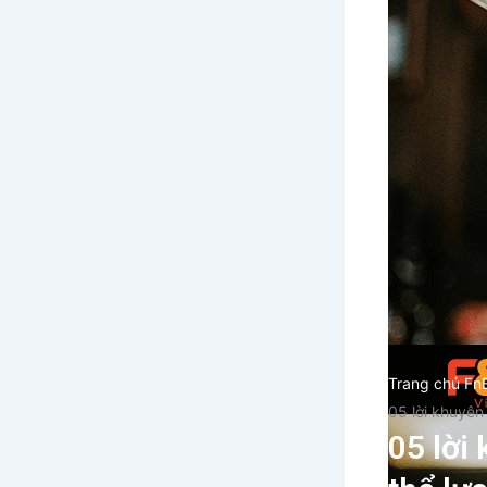
Trang chủ Fn
05 lời khuyên
05 lời