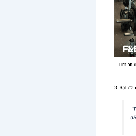
Tìm nhữ
3. Bắt đầ
“T
đầ