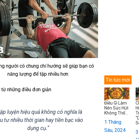
ng người có chung chí hướng sẽ giúp bạn có
năng lượng để tập nhiều hơn
Tin tức mới
u từ những điều đơn giản
Điều Gì Làm
C
Nên Sức Hút
H
ập luyện hiệu quả không có nghĩa là
Không Thể...
T
“
u tư nhiều thời gian hay tiền bạc vào
1 Tháng
S
dụng cụ.”
Sáu, 2024
3