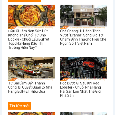
Điều Gì Làm Nên Sức Hút
Chè Chang Hi: Hành Trình
Không Thể Chối Từ Cho
Vượt “Drama” Sóng Gió Tới
Dookki - Chuỗi Lẩu Buffet
Chạm Đỉnh Thương Hiệu Chè
Topokki Hàng Đầu Thị
Ngon Số 1 Việt Nam
Trường Hiện Nay?
Từ Sai Lầm Đến Thành
Học Được Gì Sau Khi Red
Công: Bí Quyết Quản Lý Nhà
Lobster - Chuỗi Nhà Hàng
Hàng BUFFET Hiệu Quả
Hải Sản Lớn Nhất Thế Giới
Phá Sản
Tin tức mới