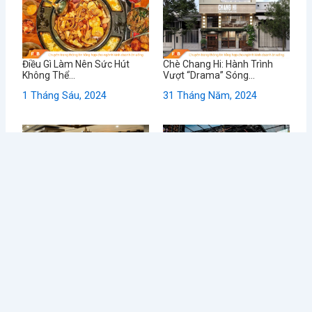
Điều Gì Làm Nên Sức Hút
Chè Chang Hi: Hành Trình
Không Thể...
Vượt “Drama” Sóng...
1 Tháng Sáu, 2024
31 Tháng Năm, 2024
Từ Sai Lầm Đến Thành
Học Được Gì Sau Khi Red
Công: Bí Quyết...
Lobster -...
24 Tháng Năm, 2024
23 Tháng Năm, 2024
- Advertisment -