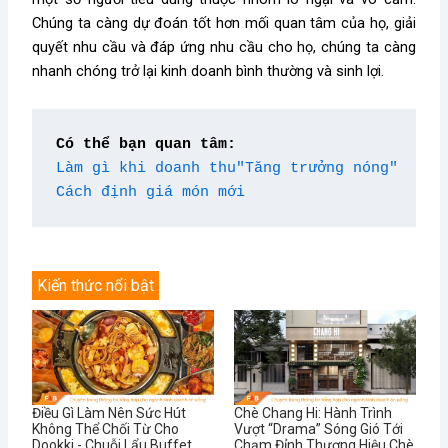
Chúng ta càng dự đoán tốt hơn mối quan tâm của họ, giải
quyết nhu cầu và đáp ứng nhu cầu cho họ, chúng ta càng
nhanh chóng trở lại kinh doanh bình thường và sinh lợi.
Có thể bạn quan tâm:
Làm gì khi doanh thu"Tăng trưởng nóng"
Cách định giá món mới
Kiến thức nổi bật
Điều Gì Làm Nên Sức Hút
Chè Chang Hi: Hành Trình
Không Thể Chối Từ Cho
Vượt “Drama” Sóng Gió Tới
Dookki - Chuỗi Lẩu Buffet
Chạm Đỉnh Thương Hiệu Chè