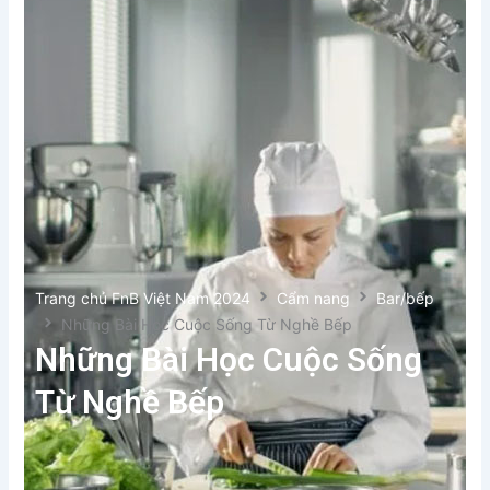
Trang chủ FnB Việt Nam 2024
Cẩm nang
Bar/bếp
Những Bài Học Cuộc Sống Từ Nghề Bếp
Những Bài Học Cuộc Sống
Từ Nghề Bếp