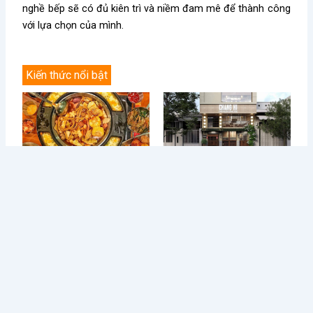
nghề bếp sẽ có đủ kiên trì và niềm đam mê để thành công
với lựa chọn của mình.
Kiến thức nổi bật
Điều Gì Làm Nên Sức Hút
Chè Chang Hi: Hành Trình
Không Thể Chối Từ Cho
Vượt “Drama” Sóng Gió Tới
Dookki - Chuỗi Lẩu Buffet
Chạm Đỉnh Thương Hiệu Chè
Topokki Hàng Đầu Thị
Ngon Số 1 Việt Nam
Trường Hiện Nay?
Từ Sai Lầm Đến Thành
Học Được Gì Sau Khi Red