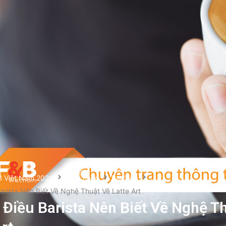
B Việt Nam 2024
Cẩm nang
Bar/bếp
rista Nên Biết Về Nghệ Thuật Vẽ Latte Art
Điều Barista Nên Biết Về Nghệ T