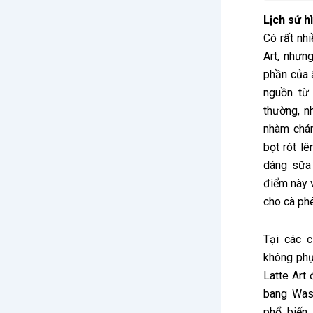
Lịch sử h
Có rất nh
Art, nhưng
phần của 
nguồn từ
thường, 
nhàm chán
bọt rót lê
dáng sữa 
điểm này v
cho cà phê
Tại các 
không phụ
Latte Art 
bang Was
phổ biến