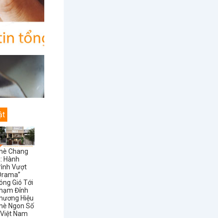
ật
hè Chang
i: Hành
rình Vượt
Drama”
óng Gió Tới
hạm Đỉnh
hương Hiệu
hè Ngon Số
 Việt Nam