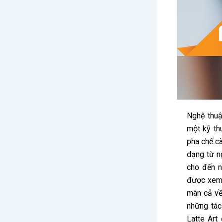
Nghệ thuật
một kỹ th
pha chế c
dạng từ ng
cho đến n
được xem 
mãn cả về 
những tác
Latte Art