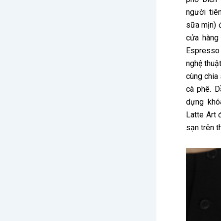
người tiê
sữa mịn) đ
cửa hàng
Espresso 
nghệ thuật
cùng chia
cà phê. D
dựng khóa
Latte Art
sạn trên t