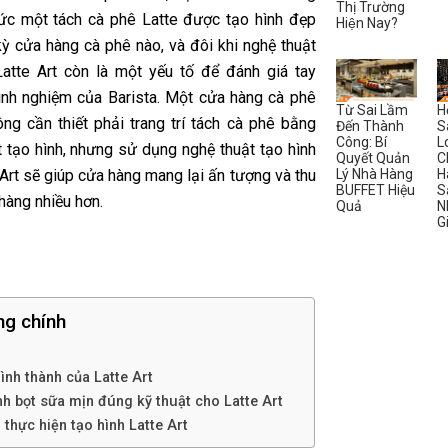
Thị Trường
ức một tách cà phê Latte được tạo hình đẹp
Hiện Nay?
kỳ cửa hàng cà phê nào, và đôi khi nghệ thuật
Latte Art còn là một yếu tố để đánh giá tay
inh nghiệm của Barista. Một cửa hàng cà phê
Từ Sai Lầm
H
ông cần thiết phải trang trí tách cà phê bằng
Đến Thành
S
Công: Bí
L
t tạo hình, nhưng sử dụng nghệ thuật tạo hình
Quyết Quản
C
Lý Nhà Hàng
H
Art sẽ giúp cửa hàng mang lại ấn tượng và thu
BUFFET Hiệu
S
hàng nhiều hơn.
Quả
N
G
ng chính
ình thành của Latte Art
h bọt sữa mịn đúng kỹ thuật cho Latte Art
 thực hiện tạo hình Latte Art