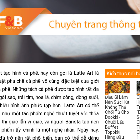
 tạo hình cà phê, hay còn gọi là Latte Art là
Kiến thức nổi b
uật pha chế cà phê vô cùng đặc biệt của giới
à phê. Những tách cà phê được tạo hình rất đa
ôi sao, trái tim, hoa lá, chim công, dòng suối,
Điều Gì Làm
C
Nên Sức Hút
H
hiều hình ảnh phức tạp hơn. Latte Art có thể
Không Thể
T
Chối Từ Cho
“
như một tác phẩm nghệ thuật tuyệt vời thỏa
Dookki -
S
thị giác lẫn vị giác, và người Barista tạo nên
Chuỗi Lẩu
C
Buffet
T
 phẩm ấy chính là một nghệ nhân. Ngày nay,
Topokki
C
Hàng Đầu
1
 đã trở nên rất phổ biến, bạn có thể dễ dàng