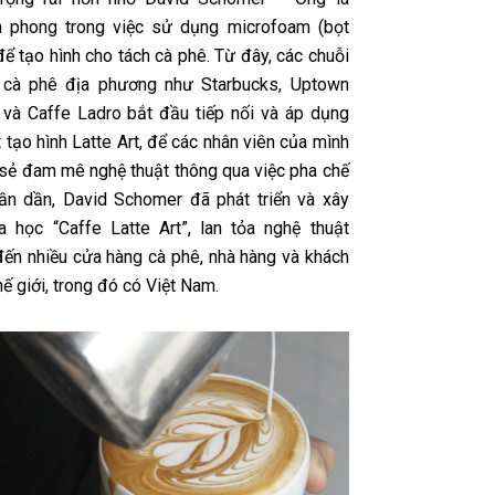
n phong trong việc sử dụng microfoam (bọt
ể tạo hình cho tách cà phê. Từ đây, các chuỗi
 cà phê địa phương như Starbucks, Uptown
và Caffe Ladro bắt đầu tiếp nối và áp dụng
 tạo hình Latte Art, để các nhân viên của mình
 sẻ đam mê nghệ thuật thông qua việc pha chế
ần dần, David Schomer đã phát triển và xây
 học “Caffe Latte Art”, lan tỏa nghệ thuật
 đến nhiều cửa hàng cà phê, nhà hàng và khách
hế giới, trong đó có Việt Nam.