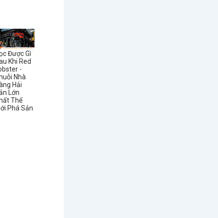
ọc Được Gì
au Khi Red
obster -
huỗi Nhà
àng Hải
ản Lớn
hất Thế
iới Phá Sản