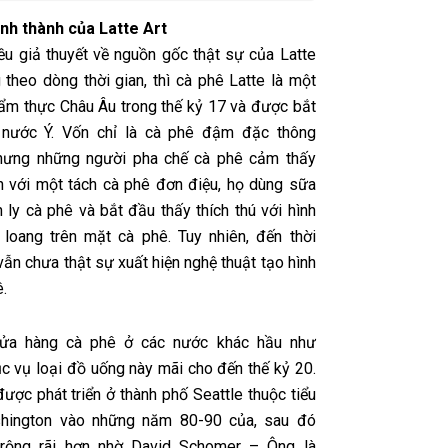
ình thành của Latte Art
iều giả thuyết về nguồn gốc thật sự của Latte
 theo dòng thời gian, thì cà phê Latte là một
ẩm thực Châu Âu trong thế kỷ 17 và được bắt
 nước Ý. Vốn chỉ là cà phê đậm đặc thông
nhưng những người pha chế cà phê cảm thấy
 với một tách cà phê đơn điệu, họ dùng sữa
n ly cà phê và bắt đầu thấy thích thú với hình
loang trên mặt cà phê. Tuy nhiên, đến thời
ẫn chưa thật sự xuất hiện nghệ thuật tạo hình
.
cửa hàng cà phê ở các nước khác hầu như
c vụ loại đồ uống này mãi cho đến thế kỷ 20.
được phát triển ở thành phố Seattle thuộc tiểu
hington vào những năm 80-90 của, sau đó
 rộng rãi hơn nhờ David Schomer – Ông là