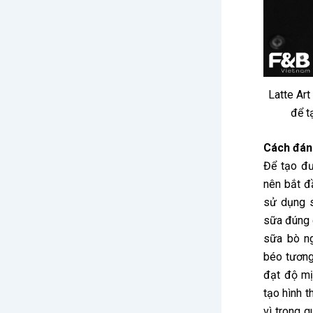
Latte Art
để t
Cách đánh
Để tạo đư
nên bắt đ
sử dụng s
sữa đúng c
sữa bò ng
béo tương
đạt độ mị
tạo hình 
vì trong 