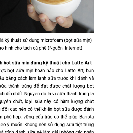
 là kỹ thuật sử dụng microfoam (bọt sữa mịn)
ạo hình cho tách cà phê (Nguồn: Internet)
 bọt sữa mịn đúng kỹ thuật cho Latte Art
ợc bọt sữa mịn hoàn hảo cho Latte Art, bạn
ầu bằng cách làm lạnh sữa trước khi đánh và
ữa thành trùng để đạt được chất lượng bọt
huẩn nhất. Nguyên do là vì sữa thanh trùng là
uyên chất, loại sữa này có hàm lượng chất
 đối cao nên có thể khiến bọt sữa được đánh
n phù hợp, vững cấu trúc có thể giúp Barista
theo ý muốn. Không nên sử dụng sữa tiệt trùng
quá trình đánh sữa sẽ làm giải phóng các phân