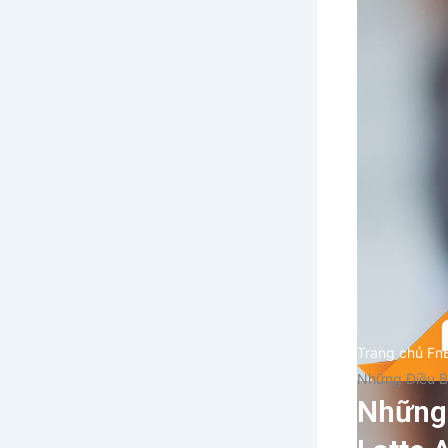
Trang chủ Fn
Những Điều Ba
Những 