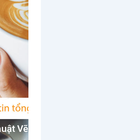
huật Vẽ