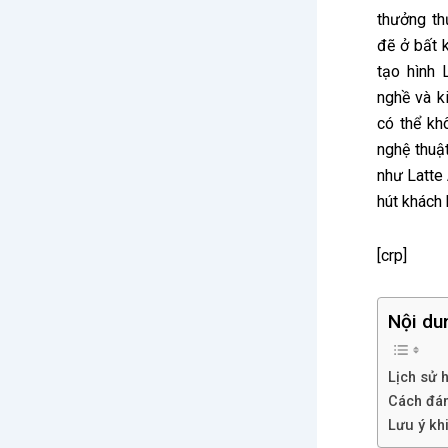
thưởng th
đẽ ở bất 
tạo hình 
nghề và k
có thể kh
nghệ thuậ
như Latte 
hút khách 
[crp]
Nội du
Lịch sử h
Cách đán
Lưu ý khi