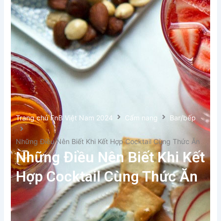
Trang chủ FnB Việt Nam 2024
Cẩm nang
Bar/bếp
Những Điều Nên Biết Khi Kết Hợp Cocktail Cùng Thức Ăn
Những Điều Nên Biết Khi Kết
Hợp Cocktail Cùng Thức Ăn