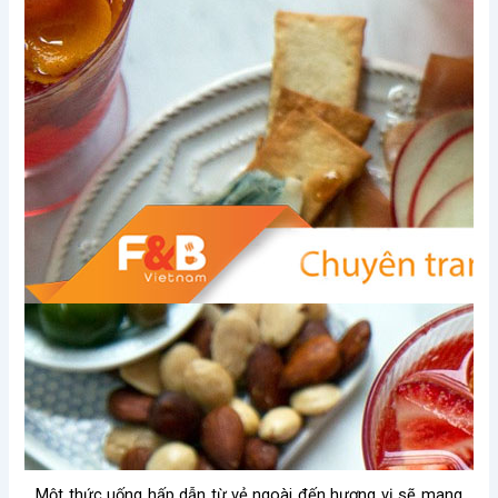
Một thức uống hấp dẫn từ vẻ ngoài đến hương vị sẽ mang