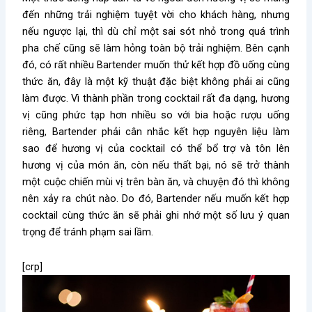
đến những trải nghiệm tuyệt vời cho khách hàng, nhưng
nếu ngược lại, thì dù chỉ một sai sót nhỏ trong quá trình
pha chế cũng sẽ làm hỏng toàn bộ trải nghiệm. Bên cạnh
đó, có rất nhiều Bartender muốn thử kết hợp đồ uống cùng
thức ăn, đây là một kỹ thuật đặc biệt không phải ai cũng
làm được. Vì thành phần trong cocktail rất đa dạng, hương
vị cũng phức tạp hơn nhiều so với bia hoặc rượu uống
riêng, Bartender phải cân nhắc kết hợp nguyên liệu làm
sao để hương vị của cocktail có thể bổ trợ và tôn lên
hương vị của món ăn, còn nếu thất bại, nó sẽ trở thành
một cuộc chiến mùi vị trên bàn ăn, và chuyện đó thì không
nên xảy ra chút nào. Do đó, Bartender nếu muốn kết hợp
cocktail cùng thức ăn sẽ phải ghi nhớ một số lưu ý quan
trọng để tránh phạm sai lầm.
[crp]