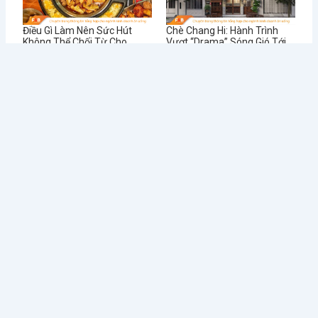
Điều Gì Làm Nên Sức Hút
Chè Chang Hi: Hành Trình
Không Thể Chối Từ Cho
Vượt “Drama” Sóng Gió Tới
Dookki - Chuỗi Lẩu Buffet
Chạm Đỉnh Thương Hiệu Chè
Topokki Hàng Đầu Thị
Ngon Số 1 Việt Nam
Trường Hiện Nay?
Từ Sai Lầm Đến Thành
Học Được Gì Sau Khi Red
Công: Bí Quyết Quản Lý Nhà
Lobster - Chuỗi Nhà Hàng
Hàng BUFFET Hiệu Quả
Hải Sản Lớn Nhất Thế Giới
Phá Sản
Tin tức mới