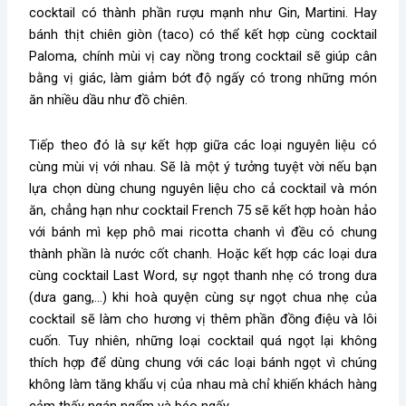
cocktail có thành phần rượu mạnh như Gin, Martini. Hay
bánh thịt chiên giòn (taco) có thể kết hợp cùng cocktail
Paloma, chính mùi vị cay nồng trong cocktail sẽ giúp cân
bằng vị giác, làm giảm bớt độ ngấy có trong những món
ăn nhiều dầu như đồ chiên.
Tiếp theo đó là sự kết hợp giữa các loại nguyên liệu có
cùng mùi vị với nhau. Sẽ là một ý tưởng tuyệt vời nếu bạn
lựa chọn dùng chung nguyên liệu cho cả cocktail và món
ăn, chẳng hạn như cocktail French 75 sẽ kết hợp hoàn hảo
với bánh mì kẹp phô mai ricotta chanh vì đều có chung
thành phần là nước cốt chanh. Hoặc kết hợp các loại dưa
cùng cocktail Last Word, sự ngọt thanh nhẹ có trong dưa
(dưa gang,…) khi hoà quyện cùng sự ngọt chua nhẹ của
cocktail sẽ làm cho hương vị thêm phần đồng điệu và lôi
cuốn. Tuy nhiên, những loại cocktail quá ngọt lại không
thích hợp để dùng chung với các loại bánh ngọt vì chúng
không làm tăng khẩu vị của nhau mà chỉ khiến khách hàng
cảm thấy ngán ngẩm và béo ngấy.