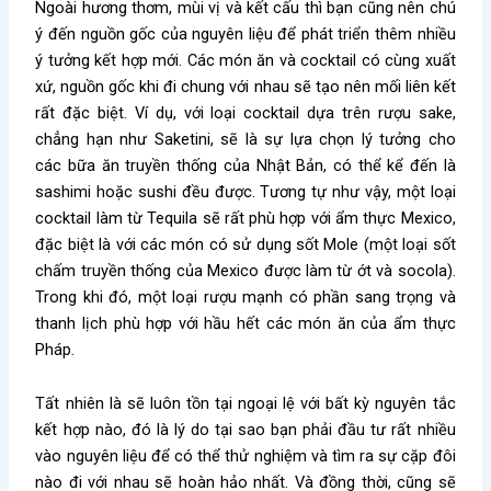
Ngoài hương thơm, mùi vị và kết cấu thì bạn cũng nên chú
ý đến nguồn gốc của nguyên liệu để phát triển thêm nhiều
ý tưởng kết hợp mới. Các món ăn và cocktail có cùng xuất
xứ, nguồn gốc khi đi chung với nhau sẽ tạo nên mối liên kết
rất đặc biệt. Ví dụ, với loại cocktail dựa trên rượu sake,
chẳng hạn như Saketini, sẽ là sự lựa chọn lý tưởng cho
các bữa ăn truyền thống của Nhật Bản, có thể kể đến là
sashimi hoặc sushi đều được. Tương tự như vậy, một loại
cocktail làm từ Tequila sẽ rất phù hợp với ẩm thực Mexico,
đặc biệt là với các món có sử dụng sốt Mole (một loại sốt
chấm truyền thống của Mexico được làm từ ớt và socola).
Trong khi đó, một loại rượu mạnh có phần sang trọng và
thanh lịch phù hợp với hầu hết các món ăn của ẩm thực
Pháp.
Tất nhiên là sẽ luôn tồn tại ngoại lệ với bất kỳ nguyên tắc
kết hợp nào, đó là lý do tại sao bạn phải đầu tư rất nhiều
vào nguyên liệu để có thể thử nghiệm và tìm ra sự cặp đôi
nào đi với nhau sẽ hoàn hảo nhất. Và đồng thời, cũng sẽ