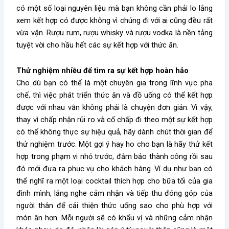
có một số loại nguyên liệu mà bạn không cần phải lo lắng
xem kết hợp có được không vì chúng đi với ai cũng đều rất
vừa vặn. Rượu rum, rượu whisky và rượu vodka là nền tảng
tuyệt vời cho hầu hết các sự kết hợp với thức ăn.
Thử nghiệm nhiều để tìm ra sự kết hợp hoàn hảo
Cho dù bạn có thể là một chuyên gia trong lĩnh vực pha
chế, thì việc phát triển thức ăn và đồ uống có thể kết hợp
được với nhau vẫn không phải là chuyện đơn giản. Vì vậy,
thay vì chấp nhận rủi ro và cố chấp đi theo một sự kết hợp
có thể không thực sự hiệu quả, hãy dành chút thời gian để
thử nghiệm trước. Một gợi ý hay ho cho bạn là hãy thử kết
hợp trong phạm vi nhỏ trước, đảm bảo thành công rồi sau
đó mới đưa ra phục vụ cho khách hàng. Ví dụ như bạn có
thể nghĩ ra một loại cocktail thích hợp cho bữa tối của gia
đình mình, lắng nghe cảm nhận và tiếp thu đóng góp của
người thân để cải thiện thức uống sao cho phù hợp với
món ăn hơn. Mỗi người sẽ có khẩu vị và những cảm nhận