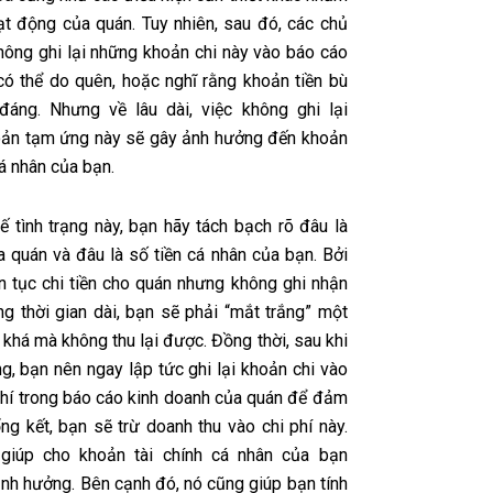
oạt động của quán. Tuy nhiên, sau đó, các chủ
không ghi lại những khoản chi này vào báo cáo
 có thể do quên, hoặc nghĩ rằng khoản tiền bù
đáng. Nhưng về lâu dài, việc không ghi lại
ản tạm ứng này sẽ gây ảnh hưởng đến khoản
cá nhân của bạn.
ế tình trạng này, bạn hãy tách bạch rõ đâu là
a quán và đâu là số tiền cá nhân của bạn. Bởi
ên tục chi tiền cho quán nhưng không ghi nhận
rong thời gian dài, bạn sẽ phải “mắt trắng” một
khá mà không thu lại được. Đồng thời, sau khi
g, bạn nên ngay lập tức ghi lại khoản chi vào
phí trong báo cáo kinh doanh của quán để đảm
ng kết, bạn sẽ trừ doanh thu vào chi phí này.
 giúp cho khoản tài chính cá nhân của bạn
ảnh hưởng. Bên cạnh đó, nó cũng giúp bạn tính