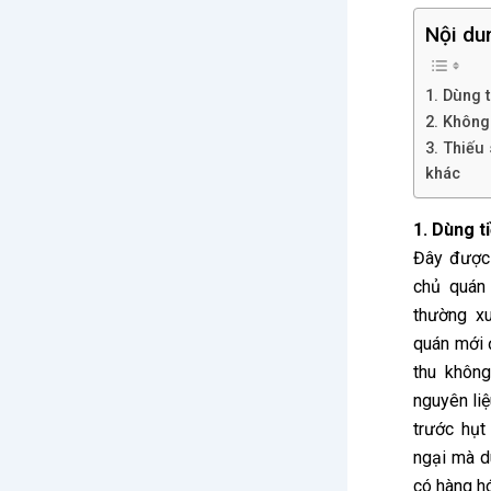
Nội du
1. Dùng 
2. Không
3. Thiếu 
khác
1. Dùng t
Đây được 
chủ quán
thường xu
quán mới 
thu khôn
nguyên liệ
trước hụt
ngại mà d
có hàng h