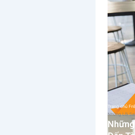
Trang chủ Fn
Những Lỗi Sa
Những 