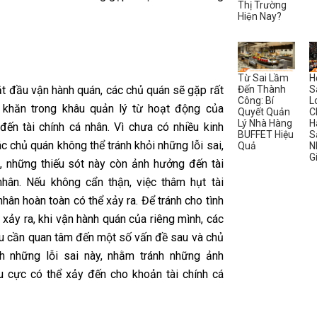
Thị Trường
Hiện Nay?
Từ Sai Lầm
H
Đến Thành
S
ắt đầu vận hành quán, các chủ quán sẽ gặp rất
Công: Bí
L
 khăn trong khâu quản lý từ hoạt động của
Quyết Quản
C
Lý Nhà Hàng
H
đến tài chính cá nhân. Vì chưa có nhiều kinh
BUFFET Hiệu
S
c chủ quán không thể tránh khỏi những lỗi sai,
Quả
N
G
i, những thiếu sót này còn ảnh hưởng đến tài
nhân. Nếu không cẩn thận, việc thâm hụt tài
hân hoàn toàn có thể xảy ra. Để tránh cho tình
xảy ra, khi vận hành quán của riêng mình, các
u cần quan tâm đến một số vấn đề sau và chủ
h những lỗi sai này, nhằm tránh những ảnh
u cực có thể xảy đến cho khoản tài chính cá