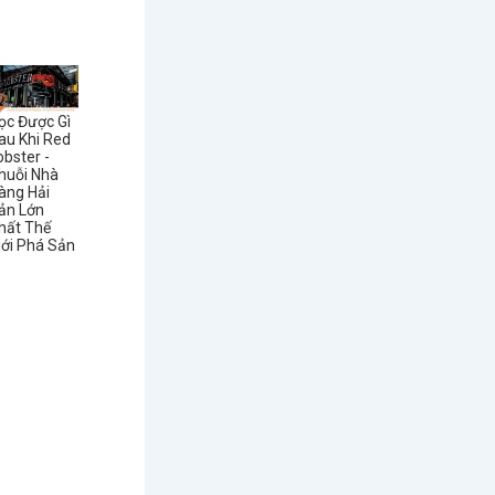
ọc Được Gì
au Khi Red
obster -
huỗi Nhà
àng Hải
ản Lớn
hất Thế
iới Phá Sản