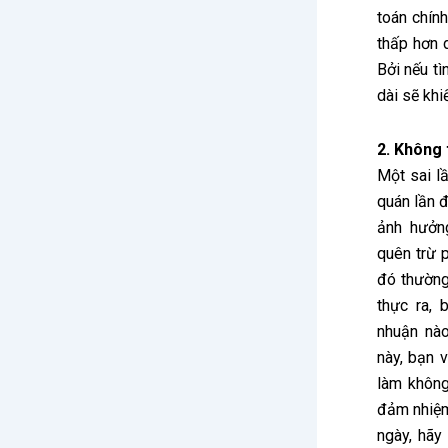
toán chính
thấp hơn d
Bởi nếu tì
dài sẽ khi
2. Không 
Một sai l
quán lần đ
ảnh hưởn
quên trừ 
đó thường
thực ra, 
nhuận nào
này, bạn 
làm không
đảm nhiệm
ngày, hãy