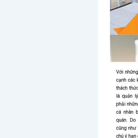
Với những
cạnh các 
thách thứ
là quản l
phải những
cá nhân b
quán. Do
cũng như 
chú ý hạn 