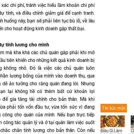
 xác chi phí, tránh việc hiểu lầm khoản chi phí
ự tính, và điều chỉnh giảm giá để cạnh tranh.
nh huống này, bạn sẽ phải liên tục bù lỗ, về lâu
ến cho hoạt động kinh doanh gặp thất bại.
tự tính lương cho mình
ầm mà kha khá các chủ quán gặp phải khi mở
ầu tiên khiến cho những kết quả kinh doanh bị
g không nhỏ. Đó là việc các chủ quán luôn
phần lương bổng của mình vào doanh thu, qua
 dễ ảo tưởng cho rằng quán đang lời. Nhưng
bạn lại không hề có thêm bất cứ khoản lợi
 để gia tăng tài chính cho bản thân. Mà khi
vừa phải tốn vốn đầu tư, vừa tốn sức vì đang
Tin tức mới
 công cho quán của mình. Nếu bạn trực tiếp
 công tác quản lý và ở tại quán làm việc suốt
 chắc chắn tính lương cho bản thân. Còn nếu
Điều Gì Làm
C