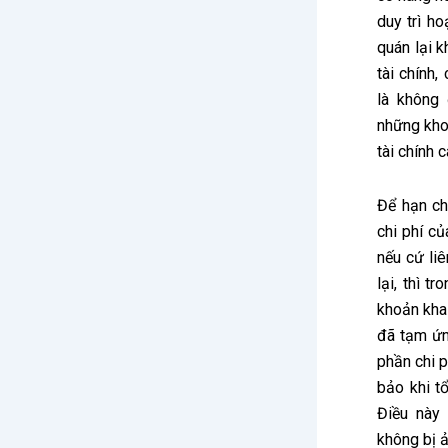
duy trì h
quán lại 
tài chính,
là không 
những kho
tài chính 
Để hạn ch
chi phí củ
nếu cứ li
lại, thì t
khoản kha 
đã tạm ứn
phần chi 
bảo khi tổ
Điều này
không bị 