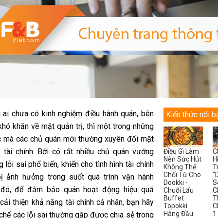
 ai chưa có kinh nghiệm điều hành quán, bên
Kiến thức nổi b
khó khăn về mặt quản trị, thì một trong những
c mà các chủ quán mới thường xuyên đối mặt
ý tài chính. Bởi có rất nhiều chủ quán vướng
Điều Gì Làm
C
Nên Sức Hút
H
 lỗi sai phổ biến, khiến cho tình hình tài chính
Không Thể
T
Chối Từ Cho
“
ị ảnh hưởng trong suốt quá trình vận hành
Dookki -
S
 đó, để đảm bảo quán hoạt động hiệu quả
Chuỗi Lẩu
C
Buffet
T
cải thiện khả năng tài chính cá nhân, bạn hãy
Topokki
C
Hàng Đầu
1
chế các lỗi sai thường gặp được chia sẻ trong