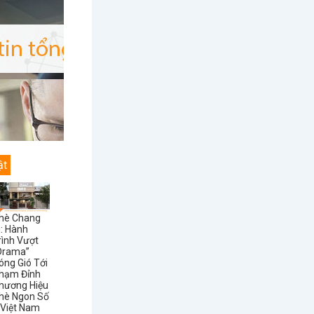
ật
hè Chang
i: Hành
rình Vượt
Drama”
óng Gió Tới
hạm Đỉnh
hương Hiệu
hè Ngon Số
 Việt Nam