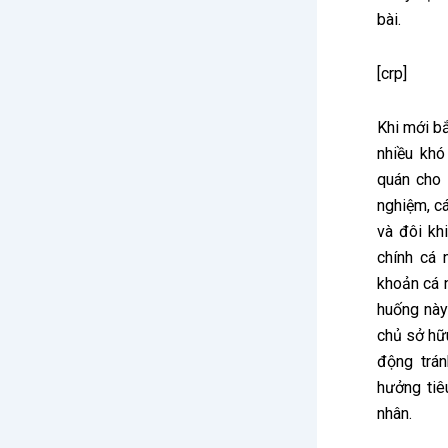
bài.
[crp]
Khi mới b
nhiều khó
quán cho 
nghiệm, cá
và đôi kh
chính cá 
khoản cá n
huống này 
chủ sở hữ
động trán
hưởng tiê
nhân.