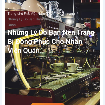
Trang chủ FnB Việt Nam 2024
Cẩm nang
Những Lý Do Bạn Nên Trang Bị Đồng Phục Cho Nhân Viên
Quán
Những Lý Do Bạn Nên Trang
Bị Đồng Phục Cho Nhân
Viên Quán