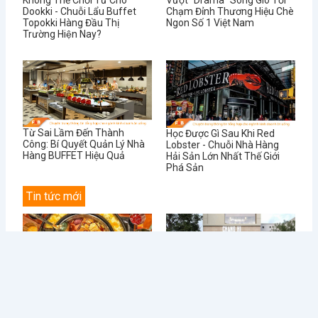
Không Thể Chối Từ Cho
Vượt “Drama” Sóng Gió Tới
Dookki - Chuỗi Lẩu Buffet
Chạm Đỉnh Thương Hiệu Chè
Topokki Hàng Đầu Thị
Ngon Số 1 Việt Nam
Trường Hiện Nay?
Từ Sai Lầm Đến Thành
Học Được Gì Sau Khi Red
Công: Bí Quyết Quản Lý Nhà
Lobster - Chuỗi Nhà Hàng
Hàng BUFFET Hiệu Quả
Hải Sản Lớn Nhất Thế Giới
Phá Sản
Tin tức mới
Điều Gì Làm Nên Sức Hút
Chè Chang Hi: Hành Trình
Không Thể...
Vượt “Drama” Sóng...