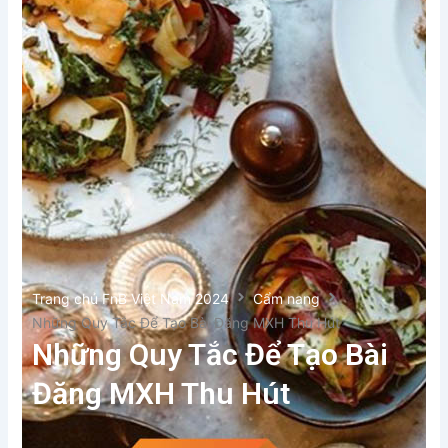
Trang chủ FnB Việt Nam 2024
Cẩm nang
Những Quy Tắc Để Tạo Bài Đăng MXH Thu Hút
Những Quy Tắc Để Tạo Bài
Đăng MXH Thu Hút