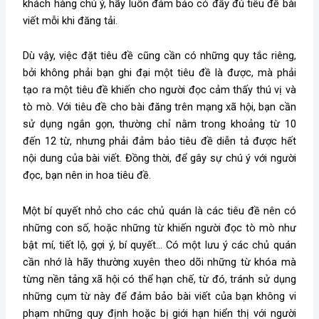
khách hàng chú ý, hãy luôn đảm bảo có đầy đủ tiêu đề bài
viết mỗi khi đăng tải.
Dù vậy, việc đặt tiêu đề cũng cần có những quy tắc riêng,
bởi không phải bạn ghi đại một tiêu đề là được, mà phải
tạo ra một tiêu đề khiến cho người đọc cảm thấy thú vị và
tò mò. Với tiêu đề cho bài đăng trên mạng xã hội, bạn cần
sử dụng ngắn gọn, thường chỉ nằm trong khoảng từ 10
đến 12 từ, nhưng phải đảm bảo tiêu đề diễn tả được hết
nội dung của bài viết. Đồng thời, để gây sự chú ý với người
đọc, bạn nên in hoa tiêu đề.
Một bí quyết nhỏ cho các chủ quán là các tiêu đề nên có
những con số, hoặc những từ khiến người đọc tò mò như
bật mí, tiết lộ, gợi ý, bí quyết… Có một lưu ý các chủ quán
cần nhớ là hãy thường xuyên theo dõi những từ khóa mà
từng nền tảng xã hội có thể hạn chế, từ đó, tránh sử dụng
những cụm từ này để đảm bảo bài viết của bạn không vi
phạm những quy định hoặc bị giới hạn hiển thị với người