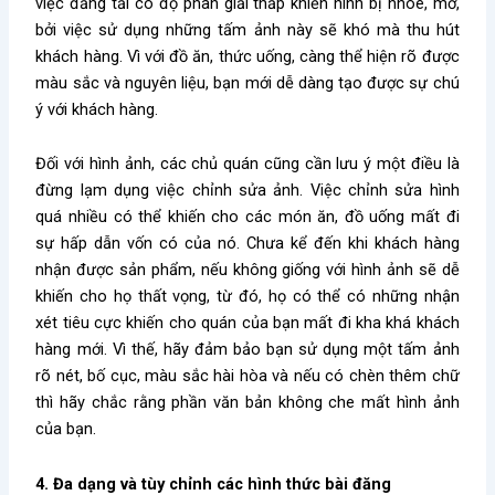
việc đăng tải có độ phân giải thấp khiến hình bị nhòe, mờ,
bởi việc sử dụng những tấm ảnh này sẽ khó mà thu hút
khách hàng. Vì với đồ ăn, thức uống, càng thể hiện rõ được
màu sắc và nguyên liệu, bạn mới dễ dàng tạo được sự chú
ý với khách hàng.
Đối với hình ảnh, các chủ quán cũng cần lưu ý một điều là
đừng lạm dụng việc chỉnh sửa ảnh. Việc chỉnh sửa hình
quá nhiều có thể khiến cho các món ăn, đồ uống mất đi
sự hấp dẫn vốn có của nó. Chưa kể đến khi khách hàng
nhận được sản phẩm, nếu không giống với hình ảnh sẽ dễ
khiến cho họ thất vọng, từ đó, họ có thể có những nhận
xét tiêu cực khiến cho quán của bạn mất đi kha khá khách
hàng mới. Vì thế, hãy đảm bảo bạn sử dụng một tấm ảnh
rõ nét, bố cục, màu sắc hài hòa và nếu có chèn thêm chữ
thì hãy chắc rằng phần văn bản không che mất hình ảnh
của bạn.
4. Đa dạng và tùy chỉnh các hình thức bài đăng