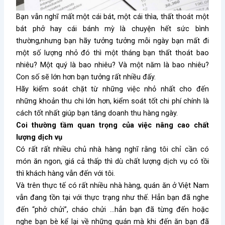
Bạn vẫn nghĩ mất một cái bát, một cái thìa, thất thoát một
bát phở hay cái bánh mỳ là chuyện hết sức bình
thường,nhưng bạn hãy tưởng tưởng mỗi ngày bạn mất đi
một số lượng nhỏ đó thì một tháng bạn thất thoát bao
nhiêu? Một quý là bao nhiêu? Và một năm là bao nhiêu?
Con số sẽ lớn hơn bạn tưởng rất nhiều đấy.
Hãy kiểm soát chặt từ những việc nhỏ nhất cho đến
những khoản thu chi lớn hơn, kiểm soát tốt chi phí chính là
cách tốt nhất giúp bạn tăng doanh thu hàng ngày.
Coi thường tầm quan trọng của việc nâng cao chất
lượng dịch vụ
Có rất rất nhiều chủ nhà hàng nghĩ rằng tôi chỉ cần có
món ăn ngon, giá cả thấp thì dù chất lượng dịch vụ có tồi
thì khách hàng vẫn đến với tôi.
Và trên thực tế có rất nhiều nhà hàng, quán ăn ở Việt Nam
vẫn đang tồn tại với thực trạng như thế. Hẳn bạn đã nghe
đến “phở chửi”, cháo chửi …hẳn bạn đã từng đến hoặc
nghe bạn bè kể lại về những quán mà khi đến ăn bạn đã